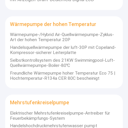
Durchdringt braunes Glas, einige Umschläge und
VR Show
Kunststoffverpackungen.
Klein und leicht, kann es leicht transportiert und bedient
Über uns
werden.
Wärmepumpe der hohen Temperatur
Gesamtbibliothekspektrum > 13.000 Arten und die
Werksführung
Schmuggelgut-Spektrum-Bibliothek > 3.000 Arten.
Wärmepumpe-/Hybrid Air-Quellwärmepumpe-Zyklus-
Unterstützung für mehrere Sprachen.
Art der hohen Temperatur 20P
Qualitätskontrolle
Eingebaute Bibliotheken:
Handelsquellwärmepumpe der luft-30P mit Copeland-
Betäubungsmittel und Vorläufer: He-roin, Mor-phin, Metham-
Kompressor-sicherer Leiterplatte
Kontakt
phetamin, Ke-tamin, Ko-kain, MD-MA, Fen-tanyl, Cannabinoid,
Selbstkontrollsystem des 21KW Swimmingpool-Luft-
Ephe-drin, Safrol usw.
Quellwärmepumpe-Boiler-80℃
Chemische Waffen: GB, GD, VX, HD usw.
Neuigkeiten
Entzündliche und giftige Flüssigkeiten: Benzin, Kerosin,
Freundliche Wärmepumpe hoher Temperatur Eco 75 |
Diesel, Methanol, Ethanol, Nitromethan, Ace-ton, Benzol,
Hochtemperatur-R134a CER 80C bescheinigt
Alle Fälle
Toluol, Acetonitril, Tetrahydrofuran, Chloroform usw.
Sprengstoffe: Ammoniumnitrat, Kaliumnitrat, C4,
Composition B, TNT, RDX, HMX, TNP, TATP usw.
Blog
Sonstiges: Stärke, Saccharose, Vitamin C, Para-cetamol,
Mehrstufenkreiselpumpe
Analgin, Polyethylen, Polystyrol usw.
Jetzt Chatten
Elektrischer Mehrstufenkreiselpumpe-Antreiber für
Feuerbekämpfungs-System
Ecer
Handelshochdruckmehrstufenwasser pumpt