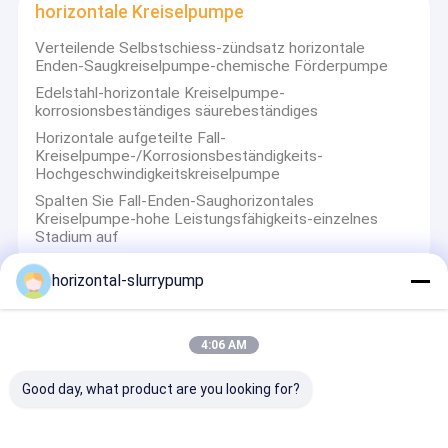
vertikale Kreiselpumpe
horizontale Kreiselpumpe
Verteilende Selbstschiess-zündsatz horizontale
horizontale Kreiselpumpe
Enden-Saugkreiselpumpe-chemische Förderpumpe
Edelstahl-horizontale Kreiselpumpe-
Schlamm-Pumpen-Teile
korrosionsbeständiges säurebeständiges
Horizontale aufgeteilte Fall-
Kreiselpumpe-/Korrosionsbeständigkeits-
Hochgeschwindigkeitskreiselpumpe
Spalten Sie Fall-Enden-Saughorizontales
Kreiselpumpe-hohe Leistungsfähigkeits-einzelnes
Stadium auf
horizontal-slurrypump
Schlamm-Pumpen-Teile
4:06 AM
Gummimetallnass spiralförmige Schlamm-Pumpen-
Teile für 10 8 AH haltbar
Good day, what product are you looking for?
Nasser Gummiwasser-Pumpen-Schlamm-Pumpen-
Teil-Ersatz für Schlämme mit hoher Dichte