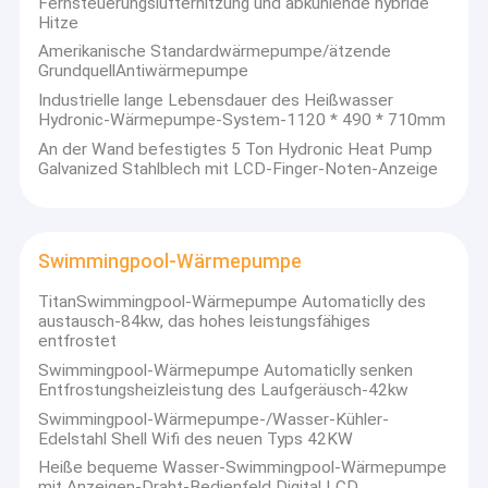
Fernsteuerungslufterhitzung und abkühlende hybride
Hitze
Amerikanische Standardwärmepumpe/ätzende
GrundquellAntiwärmepumpe
Industrielle lange Lebensdauer des Heißwasser
Hydronic-Wärmepumpe-System-1120 * 490 * 710mm
An der Wand befestigtes 5 Ton Hydronic Heat Pump
Galvanized Stahlblech mit LCD-Finger-Noten-Anzeige
Swimmingpool-Wärmepumpe
TitanSwimmingpool-Wärmepumpe Automaticlly des
austausch-84kw, das hohes leistungsfähiges
entfrostet
Zuhause
Swimmingpool-Wärmepumpe Automaticlly senken
Entfrostungsheizleistung des Laufgeräusch-42kw
Technische Merkmale:
Automatische Kalibrierung ohne manuelle Bedienung und
Produkte
Swimmingpool-Wärmepumpe-/Wasser-Kühler-
externes Zubehör.
Edelstahl Shell Wifi des neuen Typs 42KW
In der Lage, kleine verdächtige Partikel vor Ort durch ein
Videos
Heiße bequeme Wasser-Swimmingpool-Wärmepumpe
eingebautes Mikroskop zu erkennen.
mit Anzeigen-Draht-Bedienfeld Digital LCD
Beurteilt das Zündrisiko und stoppt den Laser automatisch.