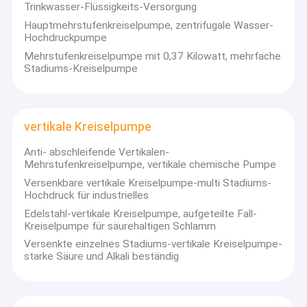
Trinkwasser-Flüssigkeits-Versorgung
Hauptmehrstufenkreiselpumpe, zentrifugale Wasser-
Hochdruckpumpe
Horizontale Schlamm-Pumpe
Mehrstufenkreiselpumpe mit 0,37 Kilowatt, mehrfache
Stadiums-Kreiselpumpe
Vertikale Schlamm-Pumpe
Zentrifugale Schlamm-Pumpe
vertikale Kreiselpumpe
Hochleistungsschlamm-Pumpe
Anti- abschleifende Vertikalen-
Wasserquellwärmepumpe
Mehrstufenkreiselpumpe, vertikale chemische Pumpe
Versenkbare vertikale Kreiselpumpe-multi Stadiums-
Hydronic-Wärmepumpe
Hochdruck für industrielles
Edelstahl-vertikale Kreiselpumpe, aufgeteilte Fall-
Swimmingpool-Wärmepumpe
Kreiselpumpe für säurehaltigen Schlamm
Versenkte einzelnes Stadiums-vertikale Kreiselpumpe-
Wärmepumpe der hohen Temperatur
starke Säure und Alkali beständig
Mehrstufenkreiselpumpe