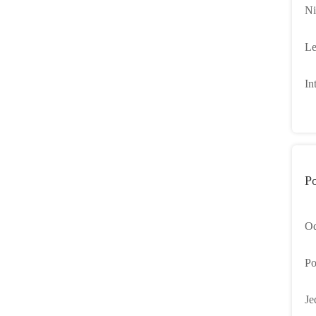
Ni
18
Le
pr
In
mi
P
Od
od
Po
os
Je