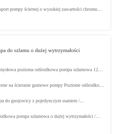
rzona pionowa pompa ściekowa
sport pompy ściernej o wysokiej zawartości chromu
 użyciu odśrodkowego zatapialnego piasku
pa do szlamu o dużej wytrzymałości
mysłowa pozioma odśrodkowa pompa szlamowa 12
 5 zamkniętych samochodów dostawczych do
rne na ścieranie gumowe pompy Poziome odśrodkowe
bycia złota
a żywotność
a do gnojowicy z pojedynczym ssaniem /
kociśnieniowa pompa do gnojowicy Przetwarzanie
odkowa pompa szlamowa o dużej wytrzymałości /
rałów
ostopniowa pompa wodna z końcowym ssaniem