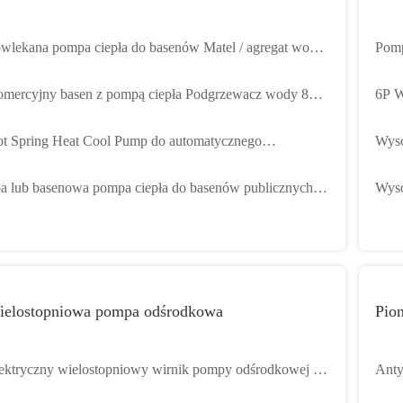
wlekana pompa ciepła do basenów Matel / agregat wody
Pomp
dowej o wysokim współczynniku COP 100 kW
MD20
mercyjny basen z pompą ciepła Podgrzewacz wody 84
6P W
 Ogrzewanie Kompaktowy zaprojektowany
ciep
t Spring Heat Cool Pump do automatycznego
Wyso
szraniania basenu Oszczędność energii
syst
a lub basenowa pompa ciepła do basenów publicznych
Wyso
acha stalowa ocynkowana o mocy 84 kW
Maks
ielostopniowa pompa odśrodkowa
Pio
ektryczny wielostopniowy wirnik pompy odśrodkowej do
Anty
stemu przeciwpożarowego
pion