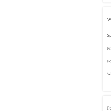
W
Sp
wo
Pr
kl
kl
Po
Ge
Wo
Ko
ba
Po