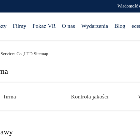
Wiadomość e
kty
Filmy
Pokaz VR
O nas
Wydarzenia
Blog
ece
 Services Co.,LTD Sitemap
rma
firma
Kontrola jakości
rawy