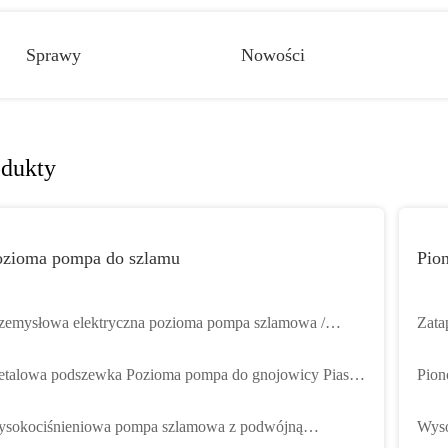
Sprawy
Nowości
odukty
ozioma pompa do szlamu
Pio
zemysłowa elektryczna pozioma pompa szlamowa /
Zata
środkowa pompa szlamowa o dużej wytrzymałości
wspo
talowa podszewka Pozioma pompa do gnojowicy Piasek
Pion
świadczone odwadnianie błota pod wysokim ciśnieniem
Jedn
sokociśnieniowa pompa szlamowa z podwójną
Wyso