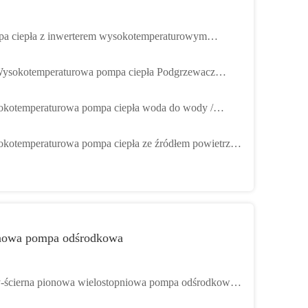
a ciepła z inwerterem wysokotemperaturowym
D 80 ℃ Maksymalna temperatura wody na wylocie
ysokotemperaturowa pompa ciepła Podgrzewacz
łej wody 80 ℃ Obsługa funkcji Wi-Fi
kotemperaturowa pompa ciepła woda do wody /
em pompy ciepła źródła wody
kotemperaturowa pompa ciepła ze źródłem powietrza
ymalnie 80 stopni do ogrzewania starego domu
nowa pompa odśrodkowa
-ścierna pionowa wielostopniowa pompa odśrodkowa,
owa pompa chemiczna