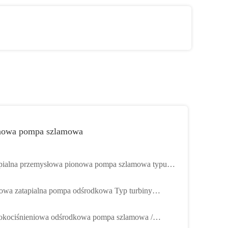
nowa pompa szlamowa
pialna przemysłowa pionowa pompa szlamowa typu
rnikowego do górnictwa
owa zatapialna pompa odśrodkowa Typ turbiny
ostopniowa maksymalna wysokość podnoszenia 58 m
kociśnieniowa odśrodkowa pompa szlamowa /