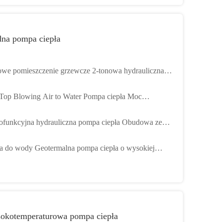
na pompa ciepła
we pomieszczenie grzewcze 2-tonowa hydrauliczna
a ciepła Zwarta konstrukcja z ocynkowanej blachy
Top Blowing Air to Water Pompa ciepła Moc
owej
ionowa 19 kW Wydajność grzewcza 52 kW
ofunkcyjna hydrauliczna pompa ciepła Obudowa ze
i nierdzewnej Długa żywotność
 do wody Geotermalna pompa ciepła o wysokiej
eraturze z ogrzewaniem korbowym
okotemperaturowa pompa ciepła