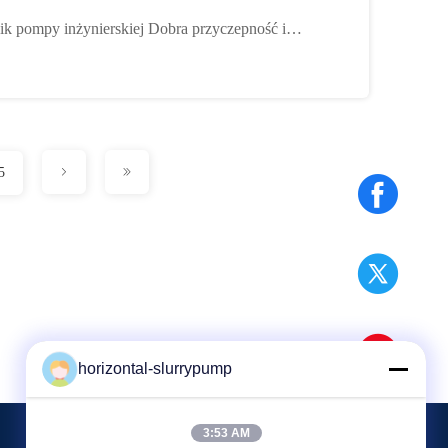
Impeeller A49 Materiał
ik pompy inżynierskiej Dobra przyczepność i
rność na zginanie Przemysłowe
5
horizontal-slurrypump
3:53 AM