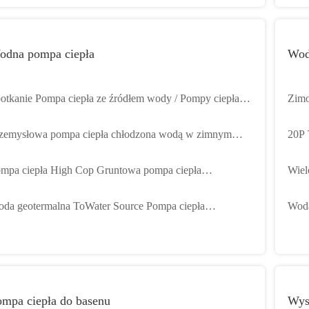
odna pompa ciepła
Wod
otkanie Pompa ciepła ze źródłem wody / Pompy ciepła
Zimo
da-woda mogą działać dobrze w wyjątkowo zimnym
pomp
zemysłowa pompa ciepła chłodzona wodą w zimnym
20P 
imacie
stal
imacie / geotermalna pompa ciepła
znam
mpa ciepła High Cop Gruntowa pompa ciepła
Wiel
otermalna o wysokiej temperaturze wody
stal
da geotermalna ToWater Source Pompa ciepła
Woda
mercyjny podgrzewacz ciepłej wody do ogrzewania
temp
senu
mpa ciepła do basenu
Wys