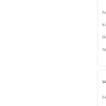
Po
lo
Ko
kW
Ho
od
Sp
Bl
W
El
sy