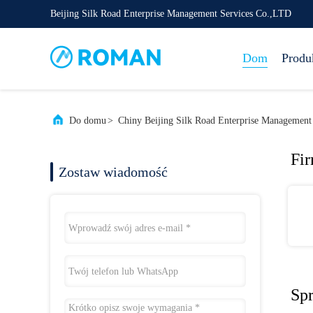
Beijing Silk Road Enterprise Management Services Co.,LTD
Dom
Produ
Do domu
>
Chiny Beijing Silk Road Enterprise Management
Fi
Zostaw wiadomość
Sp