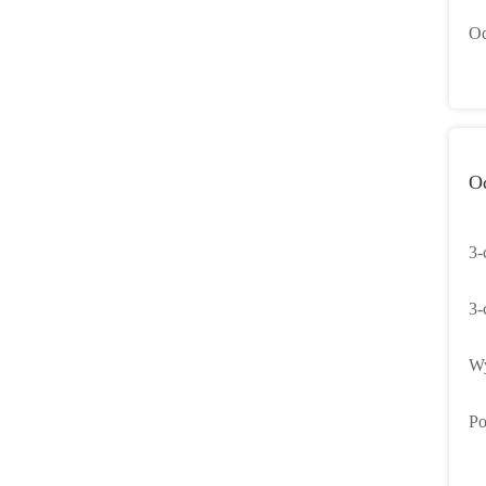
ob
Od
wy
O
3-
gn
3-
12
Wy
/ 
Po
gó