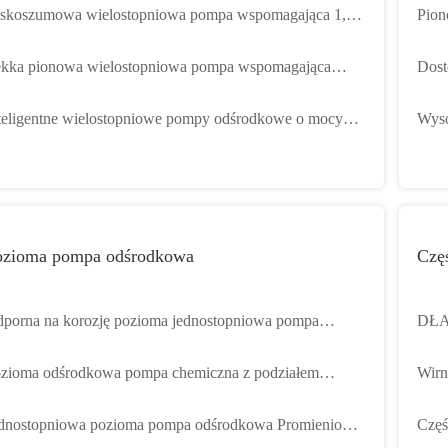
skoszumowa wielostopniowa pompa wspomagająca 1,1 -
Pion
,5 kW do cywilnych sektorów przemysłowych
z za
kka pionowa wielostopniowa pompa wspomagająca
Dost
zemysł wspomagająca nawadnianie
odśr
teligentne wielostopniowe pompy odśrodkowe o mocy
Wyso
n. 4 kW bez samozasysania
wspo
ozioma pompa odśrodkowa
Czę
porna na korozję pozioma jednostopniowa pompa
DŁA
środkowa do kwasów i zasad
pomp
zioma odśrodkowa pompa chemiczna z podziałem
Wirn
iowym, wysokowydajna, jednostopniowa
wyso
dnostopniowa pozioma pompa odśrodkowa Promieniowa
Częś