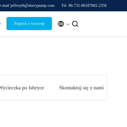
-mail jeffreyth@slurrypump.com
Tel. 86-731-86187065-2356


r
Poproś o wycenę
Wycieczka po fabryce
Skontaktuj się z nami