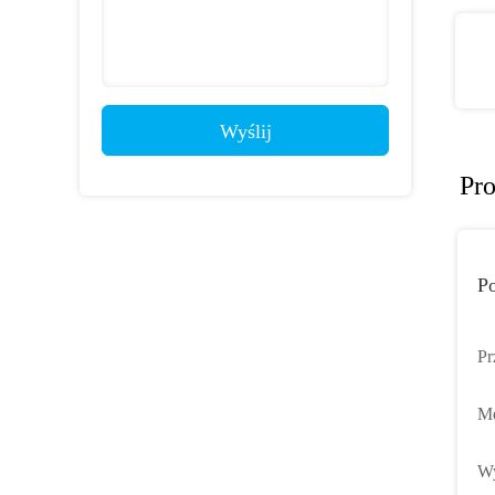
Wyślij
Pr
P
Pr
od
Me
Do
Wy