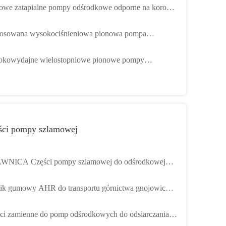
owe zatapialne pompy odśrodkowe odporne na korozję
mkniętym wirnikiem
osowana wysokociśnieniowa pionowa pompa
odkowa wielostopniowa ze stali nierdzewnej
kowydajne wielostopniowe pionowe pompy
rnikowe z silnikiem elektrycznym 380 V
ści pompy szlamowej
WNICA Części pompy szlamowej do odśrodkowej
y szlamowej Certyfikat ISO
ik gumowy AHR do transportu górnictwa gnojowicy o
kim stężeniu
ci zamienne do pomp odśrodkowych do odsiarczania