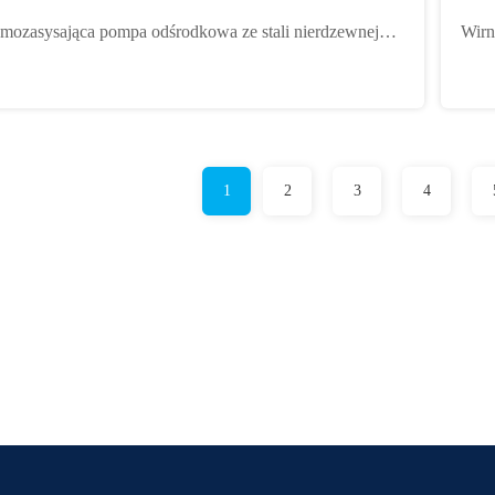
kcja przekroju OEM Witamy
FGD 
mozasysająca pompa odśrodkowa ze stali nierdzewnej
Wirn
p poziomy Różne prędkości
odpo
1
2
3
4