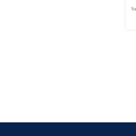
se
Sa
Ty