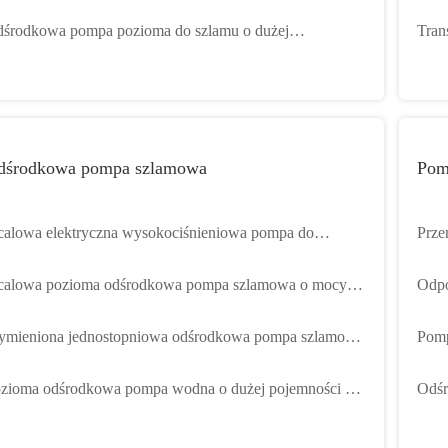
udową, odśrodkowa pompa szlamowa z końcówką ssącą
zanu
środkowa pompa pozioma do szlamu o dużej
Tran
trzymałości / pompa do osadów ściekowych 300 m³ / h
przy
dśrodkowa pompa szlamowa
Pom
calowa elektryczna wysokociśnieniowa pompa do
Prze
ojowicy z wymiennymi częściami wymiennymi
cali
calowa pozioma odśrodkowa pompa szlamowa o mocy
Odpo
wydo
0 kW do przetwórstwa minerałów Mycie węgla
Dług
mieniona jednostopniowa odśrodkowa pompa szlamowa
Pomp
pompa szlamowa o dużej wysokości
wyso
zioma odśrodkowa pompa wodna o dużej pojemności do
Odśr
mine
rnictwa mierników ISO
jedn