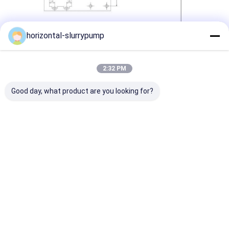
Baza udostępniania
horizontal-slurrypump
2:32 PM
Good day, what product are you looking for?
tagi:
pompa z dzieloną obudową
odśrodkowa pompa błotna
przemysłowa pompa szlamowa