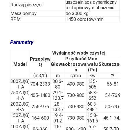
uszczelniacz dynamiczny
Rodzaj pieczęci:
Pokaz VR
o stopniowym obniżeniu
Masa pompy:
do 3000 kg
O nas
RPM:
1450 obrotów/min
Wycieczka po fabryce
Parametry
Kontrola jakości
Wydajność wody czystej
Skontaktuj się z nami
Prędkość
Moc
Przepływ
Model
Głowa
obrotowa
wału
Skuteczność
Q
n
(Pa)
Nowości
(m3/h)
m
r/min
kw
%
300ZJ(G)
30.6-
135-
Wszystkie przypadki
704-2333
490-980
66-81
-I-A
80
505
250ZJ(G)
29.1-
58.3-
405-1480
730-980
54-76.9
Blog
-I-A
128.7
652
200ZJ(G)
28-
60.3-
256-976
730-980
50-79.6
porozmawiaj teraz
-I-A
133.7
448.1
150ZJ(G)
19.4-
15.8-
164-600
730-980
46.1-74.6
-I-A
91.2
161.5
Ecer
100ZJ(G)
16-
6.7-
86-360
980-1480
58.7-70.4