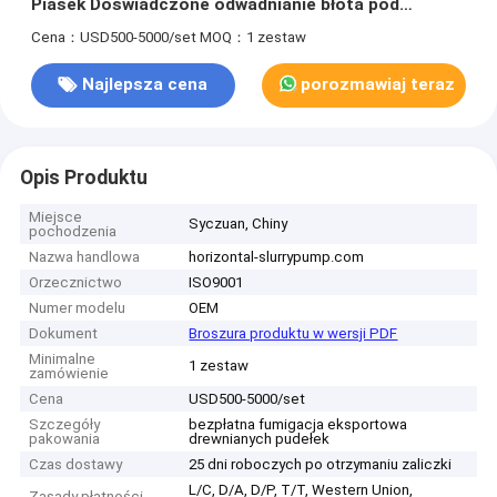
Piasek Doświadczone odwadnianie błota pod
wysokim ciśnieniem
Cena：USD500-5000/set
MOQ：1 zestaw
Najlepsza cena
porozmawiaj teraz
Opis Produktu
Miejsce
Syczuan, Chiny
pochodzenia
Nazwa handlowa
horizontal-slurrypump.com
Orzecznictwo
ISO9001
Numer modelu
OEM
Dokument
Broszura produktu w wersji PDF
Minimalne
1 zestaw
zamówienie
Cena
USD500-5000/set
Szczegóły
bezpłatna fumigacja eksportowa
pakowania
drewnianych pudełek
Czas dostawy
25 dni roboczych po otrzymaniu zaliczki
L/C, D/A, D/P, T/T, Western Union,
Zasady płatności