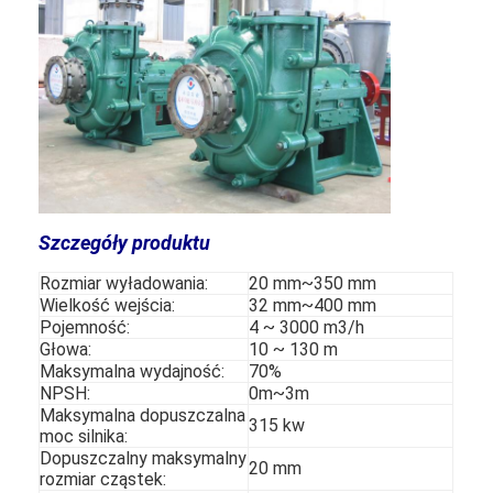
Szczegóły produktu
Rozmiar wyładowania:
20 mm~350 mm
Wielkość wejścia:
32 mm~400 mm
Pojemność:
4 ~ 3000 m3/h
Głowa:
10 ~ 130 m
Dom
Maksymalna wydajność:
70%
NPSH:
0m~3m
Maksymalna dopuszczalna
Produkty
315 kw
moc silnika:
Dopuszczalny maksymalny
Filmy
20 mm
rozmiar cząstek: