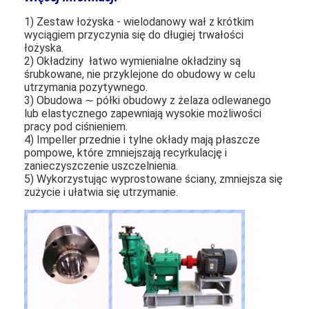
-I-A
44.6
2900
4.7
1) Zestaw łożyska - wielodanowy wał z krótkim
wyciągiem przyczynia się do długiej trwałości
łożyska.
2) Okładziny ️ łatwo wymienialne okładziny są
śrubkowane, nie przyklejone do obudowy w celu
utrzymania pozytywnego.
3) Obudowa ∼ półki obudowy z żelaza odlewanego
lub elastycznego zapewniają wysokie możliwości
pracy pod ciśnieniem.
4) Impeller przednie i tylne okłady mają płaszcze
pompowe, które zmniejszają recyrkulację i
zanieczyszczenie uszczelnienia.
5) Wykorzystując wyprostowane ściany, zmniejsza się
zużycie i ułatwia się utrzymanie.