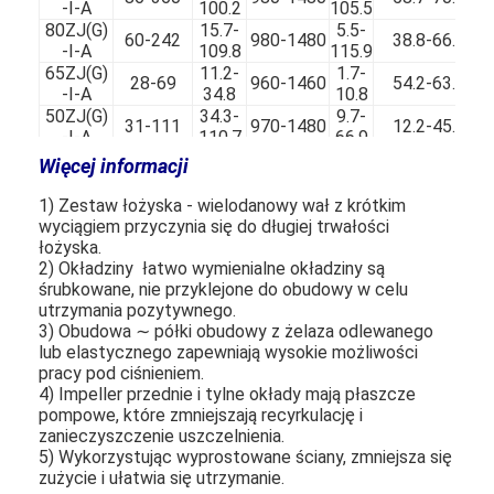
-I-A
100.2
105.5
80ZJ(G)
15.7-
5.5-
60-242
980-1480
38.8-66.7
-I-A
109.8
115.9
Pozioma pompa do szlamu
65ZJ(G)
11.2-
1.7-
28-69
960-1460
54.2-63.5
-I-A
34.8
10.8
Pionowa pompa szlamowa
50ZJ(G)
34.3-
9.7-
31-111
970-1480
12.2-45.1
-I-A
110.7
66.9
40ZJ(G)
9.1-
1400-
0.3-
Odśrodkowa pompa szlamowa
Więcej informacji
9-23
33.2-52.4
-I-A
44.6
2900
4.7
1) Zestaw łożyska - wielodanowy wał z krótkim
Pompa do szlamu o dużej wytrzymałości
wyciągiem przyczynia się do długiej trwałości
łożyska.
Wodna pompa ciepła
2) Okładziny ️ łatwo wymienialne okładziny są
śrubkowane, nie przyklejone do obudowy w celu
Wodna pompa ciepła
utrzymania pozytywnego.
3) Obudowa ∼ półki obudowy z żelaza odlewanego
lub elastycznego zapewniają wysokie możliwości
Pompa ciepła do basenu
pracy pod ciśnieniem.
4) Impeller przednie i tylne okłady mają płaszcze
Wysokotemperaturowa pompa ciepła
pompowe, które zmniejszają recyrkulację i
zanieczyszczenie uszczelnienia.
Wielostopniowa pompa odśrodkowa
5) Wykorzystując wyprostowane ściany, zmniejsza się
zużycie i ułatwia się utrzymanie.