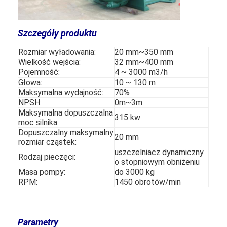
Szczegóły produktu
Rozmiar wyładowania:
20 mm~350 mm
Wielkość wejścia:
32 mm~400 mm
Pojemność:
4 ~ 3000 m3/h
Głowa:
10 ~ 130 m
Maksymalna wydajność:
70%
NPSH:
0m~3m
Maksymalna dopuszczalna
315 kw
moc silnika:
Dopuszczalny maksymalny
20 mm
rozmiar cząstek:
uszczelniacz dynamiczny
Rodzaj pieczęci:
o stopniowym obniżeniu
Masa pompy:
do 3000 kg
RPM:
1450 obrotów/min
Parametry