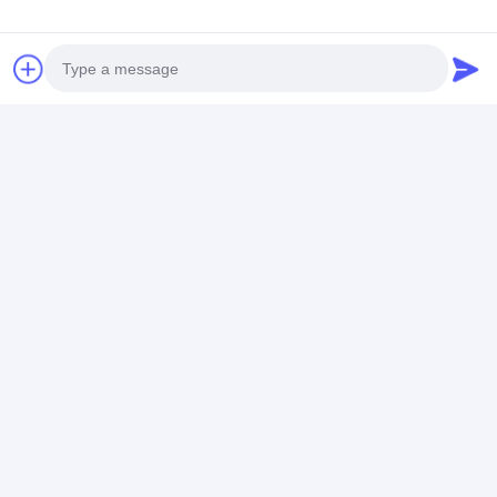
Szczegóły Kontaktu
Photo
Mr. Jeffrey
Video Call
86-17773109286
Audio Call
Piętro 5, 2. budynek, strefa przemysłowa Zhonglu,
miasto Shenzhen, prowincja Guangdong Chiny
(kontynent)
porozmawiaj teraz