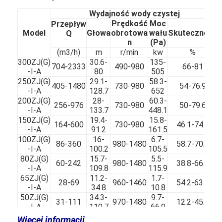
Wydajność wody czystej
Prędkość
Moc
Przepływ
Model
Głowa
obrotowa
wału
Skuteczność
Q
n
(Pa)
(m3/h)
m
r/min
kw
%
300ZJ(G)
30.6-
135-
704-2333
490-980
66-81
-I-A
80
505
250ZJ(G)
29.1-
58.3-
405-1480
730-980
54-76.9
-I-A
128.7
652
200ZJ(G)
28-
60.3-
256-976
730-980
50-79.6
-I-A
133.7
448.1
150ZJ(G)
19.4-
15.8-
164-600
730-980
46.1-74.6
-I-A
91.2
161.5
100ZJ(G)
16-
6.7-
86-360
980-1480
58.7-70.4
-I-A
100.2
105.5
80ZJ(G)
15.7-
5.5-
60-242
980-1480
38.8-66.7
-I-A
109.8
115.9
65ZJ(G)
11.2-
1.7-
28-69
960-1460
54.2-63.5
-I-A
34.8
10.8
50ZJ(G)
34.3-
9.7-
31-111
970-1480
12.2-45.1
-I-A
110.7
66.9
40ZJ(G)
9.1-
1400-
0.3-
Więcej informacji
9-23
33.2-52.4