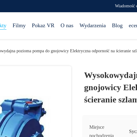
Wiadomość e
kty
Filmy
Pokaz VR
O nas
Wydarzenia
Blog
ece
wydajna pozioma pompa do gnojowicy Elektryczna odporność na ścieranie sz
Wysokowydaj
gnojowicy Ele
ścieranie szl
Miejsce
Syc
pochodzenia