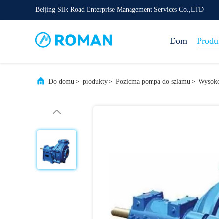
Beijing Silk Road Enterprise Management Services Co.,LTD
Dom
Produ
Do domu
>
produkty
>
Pozioma pompa do szlamu
>
Wysoko