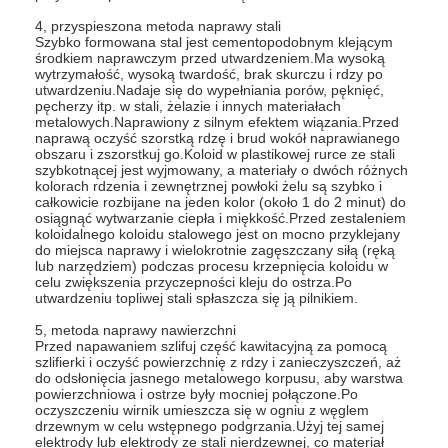
Pokaz VR
4, przyspieszona metoda naprawy stali
Szybko formowana stal jest cementopodobnym klejącym
środkiem naprawczym przed utwardzeniem.Ma wysoką
O nas
wytrzymałość, wysoką twardość, brak skurczu i rdzy po
utwardzeniu.Nadaje się do wypełniania porów, pęknięć,
pęcherzy itp. w stali, żelazie i innych materiałach
Wycieczka po fabryce
metalowych.Naprawiony z silnym efektem wiązania.Przed
naprawą oczyść szorstką rdzę i brud wokół naprawianego
Kontrola jakości
obszaru i zszorstkuj go.Koloid w plastikowej rurce ze stali
szybkotnącej jest wyjmowany, a materiały o dwóch różnych
kolorach rdzenia i zewnętrznej powłoki żelu są szybko i
Skontaktuj się z nami
całkowicie rozbijane na jeden kolor (około 1 do 2 minut) do
osiągnąć wytwarzanie ciepła i miękkość.Przed zestaleniem
koloidalnego koloidu stalowego jest on mocno przyklejany
Nowości
do miejsca naprawy i wielokrotnie zagęszczany siłą (ręką
lub narzędziem) podczas procesu krzepnięcia koloidu w
celu zwiększenia przyczepności kleju do ostrza.Po
Wszystkie przypadki
utwardzeniu topliwej stali spłaszcza się ją pilnikiem.
Blog
5, metoda naprawy nawierzchni
Przed napawaniem szlifuj część kawitacyjną za pomocą
szlifierki i oczyść powierzchnię z rdzy i zanieczyszczeń, aż
porozmawiaj teraz
do odsłonięcia jasnego metalowego korpusu, aby warstwa
powierzchniowa i ostrze były mocniej połączone.Po
oczyszczeniu wirnik umieszcza się w ogniu z węglem
Ecer
drzewnym w celu wstępnego podgrzania.Użyj tej samej
elektrody lub elektrody ze stali nierdzewnej, co materiał