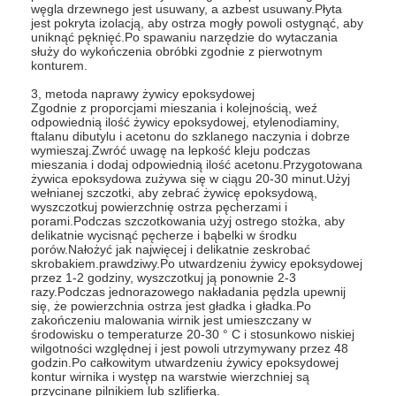
węgla drzewnego jest usuwany, a azbest usuwany.Płyta
jest pokryta izolacją, aby ostrza mogły powoli ostygnąć, aby
uniknąć pęknięć.Po spawaniu narzędzie do wytaczania
służy do wykończenia obróbki zgodnie z pierwotnym
konturem.
3, metoda naprawy żywicy epoksydowej
Zgodnie z proporcjami mieszania i kolejnością, weź
odpowiednią ilość żywicy epoksydowej, etylenodiaminy,
ftalanu dibutylu i acetonu do szklanego naczynia i dobrze
wymieszaj.Zwróć uwagę na lepkość kleju podczas
mieszania i dodaj odpowiednią ilość acetonu.Przygotowana
żywica epoksydowa zużywa się w ciągu 20-30 minut.Użyj
wełnianej szczotki, aby zebrać żywicę epoksydową,
wyszczotkuj powierzchnię ostrza pęcherzami i
porami.Podczas szczotkowania użyj ostrego stożka, aby
delikatnie wycisnąć pęcherze i bąbelki w środku
porów.Nałożyć jak najwięcej i delikatnie zeskrobać
skrobakiem.prawdziwy.Po utwardzeniu żywicy epoksydowej
przez 1-2 godziny, wyszczotkuj ją ponownie 2-3
razy.Podczas jednorazowego nakładania pędzla upewnij
Dom
się, że powierzchnia ostrza jest gładka i gładka.Po
zakończeniu malowania wirnik jest umieszczany w
środowisku o temperaturze 20-30 ° C i stosunkowo niskiej
Produkty
wilgotności względnej i jest powoli utrzymywany przez 48
godzin.Po całkowitym utwardzeniu żywicy epoksydowej
Filmy
kontur wirnika i występ na warstwie wierzchniej są
przycinane pilnikiem lub szlifierką.