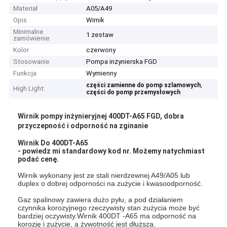
Materiał
A05/A49
Opis
Wirnik
Minimalne
1 zestaw
zamówienie
Kolor
czerwony
Stosowanie
Pompa inżynierska FGD
Funkcja
Wymienny
,
części zamienne do pomp szlamowych
High Light:
części do pomp przemysłowych
Wirnik pompy inżynieryjnej 400DT-A65 FGD, dobra
przyczepność i odporność na zginanie
Wirnik Do 400DT-A65
- powiedz mi standardowy kod nr. Możemy natychmiast
podać cenę.
Wirnik wykonany jest ze stali nierdzewnej A49/A05 lub
duplex o dobrej odporności na zużycie i kwasoodporność.
Gaz spalinowy zawiera dużo pyłu, a pod działaniem
czynnika korozyjnego rzeczywisty stan zużycia może być
bardziej oczywisty.Wirnik 400DT -A65 ma odporność na
korozję i zużycie, a żywotność jest dłuższa.