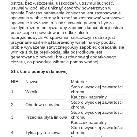
ostrza, bez łuszczenia, uszkodzeń, utrzymuj suchość,
usuwaj wilgoć, aby uniknąć otworów powietrznych w
spoinie.Podczas napawania konieczne jest zastosowanie
Pozioma pompa do szlamu
spawania w obie strony lub można zastosować warstwowe
spawanie krzyżowe, a ilość spawania powinna być za
każdym razem mniejsza, aby zapobiec koncentracji ostrza
Pionowa pompa szlamowa
przez ciepło i powodowaniu odkształceń
naprężeniowych.Po spawaniu naprawczym ostrze jest
przycinane szlifierką.Naprawiony wirnik należy poddać
Odśrodkowa pompa szlamowa
próbie wyważenia statycznego.Aby zapobiec obracaniu się
wirnika z dużą prędkością, siła odśrodkowa jest
generowana z powodu braku równowagi dodatkowego
Pompa do szlamu o dużej wytrzymałości
ciężaru, co powoduje wibracje pompy wodnej.
Wodna pompa ciepła
Struktura pompy szlamowej
NIE.
Nazwa
Materiał
Wodna pompa ciepła
Stop o wysokiej zawartości
1
Wirnik
chromu
Kauczuk naturalny
Pompa ciepła do basenu
Stop o wysokiej zawartości
2
Obudowa spiralna
chromu
Wysokotemperaturowa pompa ciepła
Stop o wysokiej zawartości
3
Przednia płyta liniowa
chromu
Kauczuk naturalny
Wielostopniowa pompa odśrodkowa
Stop o wysokiej zawartości
4
Tylna płyta liniowa
chromu