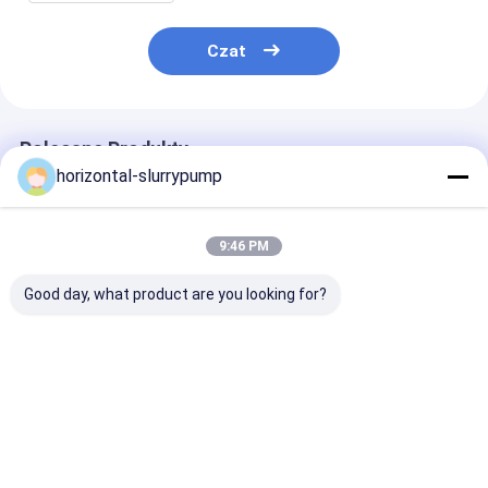
Czat
Polecane Produkty
horizontal-slurrypump
9:46 PM
Good day, what product are you looking for?
Wymiana pompy
DŁAWNICA Części
Wirnik gumow
zanurzeniowej
pompy szlamowej do
do transportu
Wirnik ze stopów o
odśrodkowej pompy
górnictwa gno
wysokiej zawartości
szlamowej Certyfikat
o wysokim stę
chromu
ISO
Najlepsza cena
Najlepsza cena
Najlepsza 