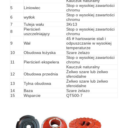
Kauczuk naturalny
Pionowa pompa odśrodkowa
Stop o wysokiej zawartości
5
Liniowiec
chromu
Pozioma pompa odśrodkowa
Stop o wysokiej zawartości
6
wytłok
chromu
7
Tuleja wału
3Kr13
Części pompy szlamowej
Pierścień
Stop o wysokiej zawartości
8
uszczelniający
chromu
45 # hartowanie stali i
9
Wał
odpuszczanie w wysokiej
temperaturze
10
Obudowa łożyska
Szare żelazo
Stop o wysokiej zawartości
11
Pierścień ekspelera
chromu
Kauczuk naturalny
Żeliwo szare lub żeliwo
12
Obudowa przednia
sferoidalne
Żeliwo szare lub żeliwo
13
Tylna obudowa
sferoidalne
14
Baza
Szare żelazo
15
Wsparcie
QT500-7