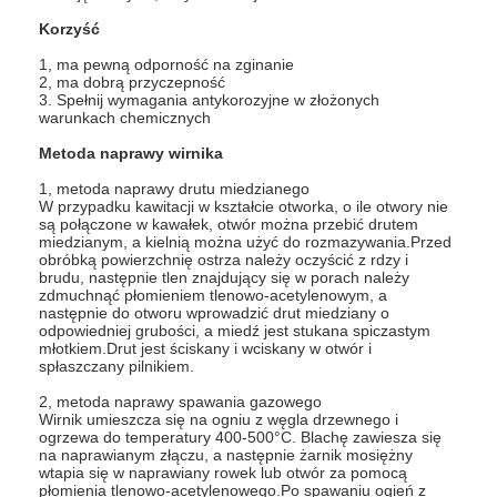
Korzyść
1, ma pewną odporność na zginanie
2, ma dobrą przyczepność
3. Spełnij wymagania antykorozyjne w złożonych
warunkach chemicznych
Metoda naprawy wirnika
1, metoda naprawy drutu miedzianego
W przypadku kawitacji w kształcie otworka, o ile otwory nie
są połączone w kawałek, otwór można przebić drutem
miedzianym, a kielnią można użyć do rozmazywania.Przed
obróbką powierzchnię ostrza należy oczyścić z rdzy i
brudu, następnie tlen znajdujący się w porach należy
zdmuchnąć płomieniem tlenowo-acetylenowym, a
następnie do otworu wprowadzić drut miedziany o
odpowiedniej grubości, a miedź jest stukana spiczastym
młotkiem.Drut jest ściskany i wciskany w otwór i
spłaszczany pilnikiem.
2, metoda naprawy spawania gazowego
Wirnik umieszcza się na ogniu z węgla drzewnego i
ogrzewa do temperatury 400-500°C. Blachę zawiesza się
na naprawianym złączu, a następnie żarnik mosiężny
wtapia się w naprawiany rowek lub otwór za pomocą
płomienia tlenowo-acetylenowego.Po spawaniu ogień z