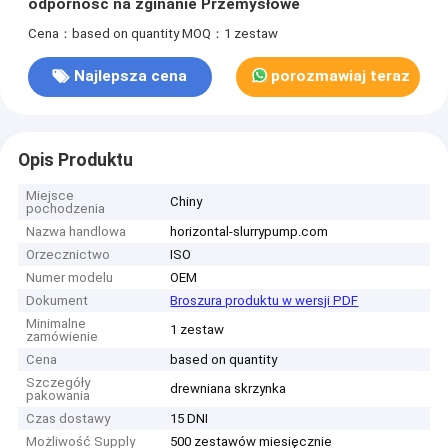
odporność na zginanie Przemysłowe
Cena：based on quantity
MOQ：1 zestaw
Najlepsza cena
porozmawiaj teraz
Opis Produktu
Miejsce
Chiny
pochodzenia
Nazwa handlowa
horizontal-slurrypump.com
Orzecznictwo
ISO
Numer modelu
OEM
Dokument
Broszura produktu w wersji PDF
Minimalne
1 zestaw
zamówienie
Cena
based on quantity
Szczegóły
drewniana skrzynka
pakowania
Czas dostawy
15 DNI
Możliwość Supply
500 zestawów miesięcznie