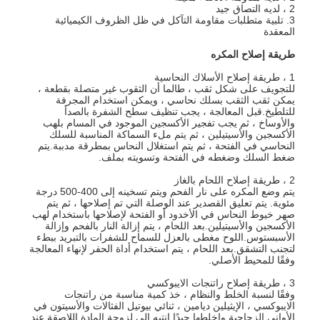
2 ، لديه التصاق جيد
3. تلبية متطلبات مقاومة التآكل في ظل الظروف الكيميائية
المعقدة
طريقة إصلاح المكره
1 ، طريقة إصلاح الأسلاك النحاسية
للتجويف على شكل ثقب ، طالما أن الثقوب غير متصلة بقطعة ،
يمكن ثقب الثقب بسلك نحاسي ، ويمكن استخدام المجرفة
للتلطيخ.قبل المعالجة ، يجب تنظيف سطح الشفرة بالصدأ
والأوساخ ، ثم يجب تفجير الأكسجين الموجود في المسام بلهب
الأكسجين والأسيتيلين ، ثم يتم ملء السماكة المناسبة للسلك
النحاسي في الفتحة ، ثم يتم استغلال النحاس بمطرقة مدببة.يتم
ضغط السلك وضغطه في الفتحة وتسويته بملف.
2 ، طريقة إصلاح اللحام بالغاز
يتم وضع المكره على نار الفحم ويتم تسخينه إلى 400-500 درجة
مئوية. يتم تعليق القصدير عند الوصلة التي تم إصلاحها ، ثم يتم
صهر خيوط النحاس في الأخدود أو الفتحة لإصلاحها باستخدام لهب
الأكسجين والأسيتيلين.بعد اللحام ، يتم إزالة النار بالفحم وإزالة
الأسبستوس.اللوح مغطى بالعزل للسماح للشفرات بالتبريد ببطء
لتجنب التشقق.بعد اللحام ، يتم استخدام أداة الحفر لإنهاء المعالجة
وفقًا للمحيط الأصلي.
3 ، طريقة إصلاح راتنجات الايبوكسي
وفقًا لنسبة الخلط والنظام ، خذ كمية مناسبة من راتنجات
الايبوكسي ، الإيثيلين ديامين ، ثنائي بيوتيل الفثالات والأسيتون في
الأواني الزجاجية واخلطها جيدًا.انتبه إلى لزوجة المادة اللاصقة عند