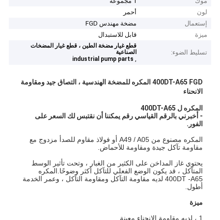
موك
1 مجموعة
لون
أحمر
إستعمال
مضخة مهندس FGD
ميزة
قابل للاستبدال
قطع غيار مضخة الطين ، قطع غيار المضخات
تسليط الضوء:
الصناعية
,
industrial pump parts
400DT-A65 FGD المكره للمضخة الهندسية ، التصاق جيد ومقاومة
الانحناء
المكره ل 400DT-A65
- أخبرني بالرقم القياسي رقم يمكننا أن نقتبس لك السعر على
الفور.
المكره مصنوع من A49 / A05 أو فولاذ مقاوم للصدأ مزدوج مع
مقاومة تآكل جيدة ومقاومة للأحماض.
يحتوي غاز المداخن على الكثير من الغبار ، وتحت تأثير الوسط
المتآكل ، قد يكون الوضع الفعلي للتآكل أكثر وضوحًا.المكره
400DT -A65 لديه مقاومة التآكل ومقاومة التآكل ، وعمر الخدمة
أطول.
ميزة
1 ، لديه مقاومة الانحناء معينة