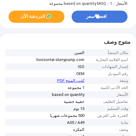
الأسعار：based on quantity
MOQ：1 مجموعة
افضل سعر
الدردشة الآن
منتوج وصف
مكان المنشأ
الصين
اسم العلامة التجارية
horizontal-slurrypump.com
إصدار الشهادات
ISO
رقم الموديل
OEM
وثيقة
كتيب المنتج PDF
الحد الأدنى لكمية
1 مجموعة
الأسعار
based on quantity
تفاصيل التغليف
حقيبة خشبية
وقت التسليم
15 يوم
القدرة على العرض
500 مجموعات شهريا
مادة
A05 / A49
وصف
المكره