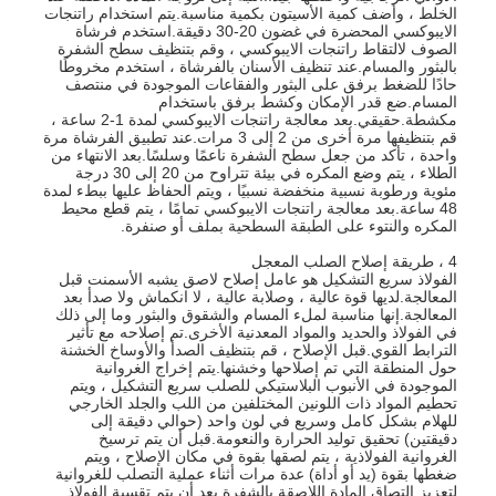
الخلط ، وأضف كمية الأسيتون بكمية مناسبة.يتم استخدام راتنجات
الايبوكسي المحضرة في غضون 20-30 دقيقة.استخدم فرشاة
الصوف لالتقاط راتنجات الايبوكسي ، وقم بتنظيف سطح الشفرة
بالبثور والمسام.عند تنظيف الأسنان بالفرشاة ، استخدم مخروطًا
حادًا للضغط برفق على البثور والفقاعات الموجودة في منتصف
المسام.ضع قدر الإمكان وكشط برفق باستخدام
مكشطة.حقيقي.بعد معالجة راتنجات الايبوكسي لمدة 1-2 ساعة ،
قم بتنظيفها مرة أخرى من 2 إلى 3 مرات.عند تطبيق الفرشاة مرة
واحدة ، تأكد من جعل سطح الشفرة ناعمًا وسلسًا.بعد الانتهاء من
الطلاء ، يتم وضع المكره في بيئة تتراوح من 20 إلى 30 درجة
مئوية ورطوبة نسبية منخفضة نسبيًا ، ويتم الحفاظ عليها ببطء لمدة
48 ساعة.بعد معالجة راتنجات الايبوكسي تمامًا ، يتم قطع محيط
المكره والنتوء على الطبقة السطحية بملف أو صنفرة.
4 ، طريقة إصلاح الصلب المعجل
الفولاذ سريع التشكيل هو عامل إصلاح لاصق يشبه الأسمنت قبل
المعالجة.لديها قوة عالية ، وصلابة عالية ، لا انكماش ولا صدأ بعد
المعالجة.إنها مناسبة لملء المسام والشقوق والبثور وما إلى ذلك
في الفولاذ والحديد والمواد المعدنية الأخرى.تم إصلاحه مع تأثير
الترابط القوي.قبل الإصلاح ، قم بتنظيف الصدأ والأوساخ الخشنة
حول المنطقة التي تم إصلاحها وخشنها.يتم إخراج الغروانية
منزل
الموجودة في الأنبوب البلاستيكي للصلب سريع التشكيل ، ويتم
تحطيم المواد ذات اللونين المختلفين من اللب والجلد الخارجي
المنتجات
للهلام بشكل كامل وسريع في لون واحد (حوالي دقيقة إلى
دقيقتين) تحقيق توليد الحرارة والنعومة.قبل أن يتم ترسيخ
الغروانية الفولاذية ، يتم لصقها بقوة في مكان الإصلاح ، ويتم
أشرطة فيديو
ضغطها بقوة (يد أو أداة) عدة مرات أثناء عملية التصلب للغروانية
لتعزيز التصاق المادة اللاصقة بالشفرة.بعد أن يتم تقسية الفولاذ