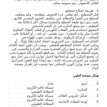
القابل للانصهار ، يتم تسويته بملف.
عرض الواقع الافتراضي
5 ، طريقة إصلاح تسطيح
قبل التسطيح ، قم بطحن جزء التجويف بمطحنة ، وقم بتنظيف
حولنا
السطح من الصدأ والحطام حتى ينكشف الجسم المعدني اللامع ،
بحيث يتم دمج طبقة السطح والشفرة بشكل أكثر إحكامًا.بعد
جولة في المعمل
التنظيف ، يتم وضع المكره في نار الفحم للتسخين
المسبق.استخدم نفس القطب الكهربي أو قطب الفولاذ المقاوم
للصدأ مثل مادة الشفرة ، دون تقشير ، أو تلف ، أو الحفاظ على
ضبط الجودة
الجفاف ، أو إزالة الرطوبة ، وذلك لتجنب ثقوب الهواء في
اللحام.عند التسطيح ، من الضروري اعتماد لحام ذهابًا وإيابًا ، أو
يمكن اعتماد اللحام المتقاطع الطبقي ، ويجب أن تكون كمية اللحام
اتصل بنا
أقل في كل مرة لمنع تركيز الشفرة بسبب الحرارة والتسبب في
تشوه الضغط.بعد إصلاح اللحام ، يتم قطع الشفرة بآلة صنفرة.يجب
أن تخضع المكره التي تم إصلاحها لاختبار توازن ثابت.من أجل منع
أخبار
المكره من الدوران بسرعة عالية ، يتم إنشاء قوة الطرد المركزي
بسبب عدم توازن الوزن الإضافي مما يتسبب في اهتزاز مضخة
جميع القضايا
الماء.
هيكل مضخة الطين
Blog
لا.
اسم
مادة
سبيكة عالية الكروم
الدردشة الآن
1
المكره
المطاط الطبيعي
2
شكل حلزوني الغلاف
سبيكة عالية الكروم
Ecer
سبيكة عالية الكروم
3
لوحة البطانة الأمامية
المطاط الطبيعي