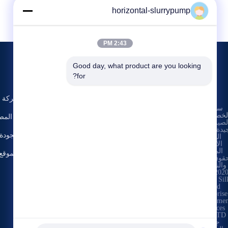
horizontal-slurrypump
2:43 PM
Good day, what product are you looking 
الأحداث
حولنا
for?
اطلب
القضايا
ملف الشركة
سياسة
اقتباس
الهاتف 86-731-
لخصوصية
|
أخبار
جولة في المص
86187065-2356
لصين جودة
يدة مضخة
مراقبة الجودة
الطين
فاكس 86-731-
الأفقية
86187065
المورد.
خريطة الموقع
قوق الطبع

والنشر ©
اتصل بنا
2020-2026

Beijing Sil
Road


Enterprise
Managemen
Services
Co.,LTD
جميع