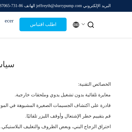
البريد الإلكتروني jeffreyth@slurrypump.com
الهاتف 86-731-86187065-2356
ecer


اطلب اقتباس
سياس
الخصائص التقنية:
معايرة تلقائية بدون تشغيل يدوي وملحقات خارجية.
قادرة على اكتشاف الجسيمات الصغيرة المشبوهة في الموق
قم بتقييم خطر الإشتعال وأوقف الليزر تلقائيًا.
اختراق الزجاج البني، وبعض الظروف والتغليف البلاستيكي.