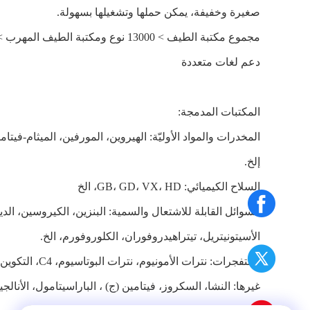
صغيرة وخفيفة، يمكن حملها وتشغيلها بسهولة.
مجموع مكتبة الطيف > 13000 نوع ومكتبة الطيف المهرب > 3000 نوع.
دعم لغات متعددة
المكتبات المدمجة:
إلخ.
السلاح الكيميائي: GB، GD، VX، HD، الخ
السوائل القابلة للاشتعال والسمية: البنزين، الكيروسين، الديزل
الأسيتونيتريل، تيتراهيدروفوران، الكلوروفورم، الخ.
المتفجرات: نترات الأمونيوم، نترات البوتاسيوم، C4، التكوين B، TNT، RDX، HMX، TNP، TATP، الخ
غيرها: النشا، السكروز، فيتامين (ج) ، الباراسيتامول، الأنالجين