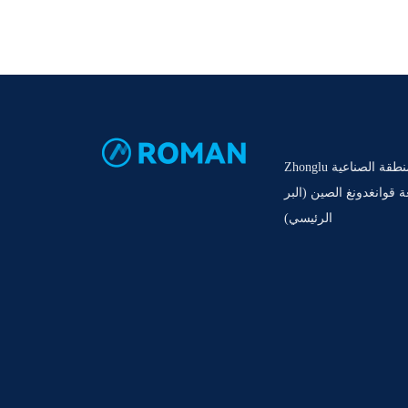
الطابق 5 ، المبنى الثاني ، المنطقة الصناعية Zhonglu
 قوانغدونغ الصين (البر
الرئيسي)