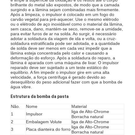
brilhante do metal são expostos, de modo que a camada
surgindo e a lâmina sejam combinadas mais firmemente.
Após a limpeza, o impulsor é colocado em um fogo do
Bomba horizontal da pasta
carvão vegetal para pré-aquecer. Use o mesmo elétrodo
ou o elétrodo de aço inoxidável como o material da lâmina,
sem casca, dano, mantém-se seco, remove-se a umidade,
Bomba vertical da pasta
para evitar furos de ar na solda. Ao surgir, é necessário
adotar a soldadura da viagem de ida e volta, ou a cruz-
soldadura estratificada pode ser adotada, e a quantidade
Bomba centrífuga da pasta
de solda deve ser menos em cada vez impedir que a
lâmina esteja concentrada pelo calor e causando a
Bomba resistente da pasta
deformação do esforço. Após a soldadura do reparo, a
lâmina é aparada com uma máquina de lixar. O impulsor
reparado deve ser sujeitado a um teste estático do
bomba de calor do nascente de água
equilíbrio. A fim impedir o impulsor gire em uma alta
velocidade, a força centrífuga é gerado devido ao
desequilíbrio do peso adicional fazer com que a bomba de
Bomba de calor de Hydronic
água vibre.
Estrutura da bomba da pasta
bomba de calor da piscina
Não.
Nome
Material
bomba de calor de alta temperatura
liga de Alto-Chrome
1
Impulsor
Borracha natural
2
Embalagem Volute
liga de Alto-Chrome
bomba centrífuga de vários estágios
liga de Alto-Chrome
3
Placa dianteira do forro
Borracha natural