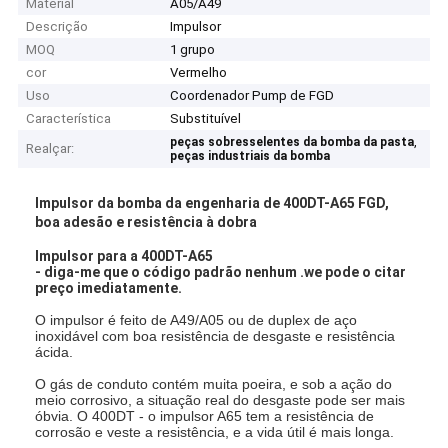
Material
A05/A49
Descrição
Impulsor
MOQ
1 grupo
cor
Vermelho
Uso
Coordenador Pump de FGD
Característica
Substituível
,
peças sobresselentes da bomba da pasta
Realçar:
peças industriais da bomba
Impulsor da bomba da engenharia de 400DT-A65 FGD,
boa adesão e resistência à dobra
Impulsor para a 400DT-A65
- diga-me que o código padrão nenhum .we pode o citar
preço imediatamente.
O impulsor é feito de A49/A05 ou de duplex de aço
inoxidável com boa resistência de desgaste e resistência
ácida.
O gás de conduto contém muita poeira, e sob a ação do
meio corrosivo, a situação real do desgaste pode ser mais
óbvia. O 400DT - o impulsor A65 tem a resistência de
corrosão e veste a resistência, e a vida útil é mais longa.