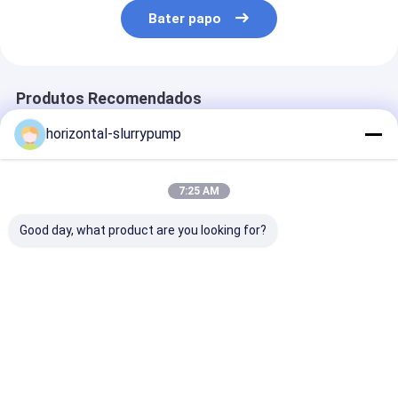
Bater papo
Produtos Recomendados
horizontal-slurrypump
7:25 AM
Good day, what product are you looking for?
Impulsor alto
As peças da bomba
Impulsor de
submerso das ligas
da pasta da CAIXA de
borracha de A
do cromo da
ENCHIMENTO para o
para a minera
substituição da
ISO centrífugo da
pasta da
bomba
bomba da pasta
concentração 
Melhor preço
Melhor preço
Melhor pr
certificam
do transporte
Casa
Mapa do
Fale
Desktop