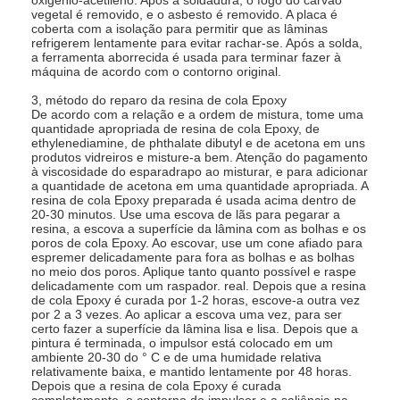
vegetal é removido, e o asbesto é removido. A placa é
coberta com a isolação para permitir que as lâminas
refrigerem lentamente para evitar rachar-se. Após a solda,
a ferramenta aborrecida é usada para terminar fazer à
máquina de acordo com o contorno original.
3, método do reparo da resina de cola Epoxy
De acordo com a relação e a ordem de mistura, tome uma
quantidade apropriada de resina de cola Epoxy, de
ethylenediamine, de phthalate dibutyl e de acetona em uns
produtos vidreiros e misture-a bem. Atenção do pagamento
à viscosidade do esparadrapo ao misturar, e para adicionar
a quantidade de acetona em uma quantidade apropriada. A
resina de cola Epoxy preparada é usada acima dentro de
20-30 minutos. Use uma escova de lãs para pegarar a
resina, a escova a superfície da lâmina com as bolhas e os
poros de cola Epoxy. Ao escovar, use um cone afiado para
espremer delicadamente para fora as bolhas e as bolhas
no meio dos poros. Aplique tanto quanto possível e raspe
delicadamente com um raspador. real. Depois que a resina
casa
de cola Epoxy é curada por 1-2 horas, escove-a outra vez
por 2 a 3 vezes. Ao aplicar a escova uma vez, para ser
certo fazer a superfície da lâmina lisa e lisa. Depois que a
produtos
pintura é terminada, o impulsor está colocado em um
ambiente 20-30 do ° C e de uma humidade relativa
relativamente baixa, e mantido lentamente por 48 horas.
Vídeos
Depois que a resina de cola Epoxy é curada
completamente, o contorno do impulsor e a saliência na