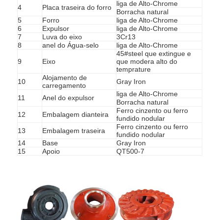
bomba centrífuga vertical
liga de Alto-Chrome
4
Placa traseira do forro
Borracha natural
5
Forro
liga de Alto-Chrome
bomba centrífuga horizontal
6
Expulsor
liga de Alto-Chrome
7
Luva do eixo
3Cr13
8
anel do Água-selo
liga de Alto-Chrome
Peças da bomba da pasta
45#steel que extingue e
9
Eixo
que modera alto do
temprature
Alojamento de
10
Gray Iron
carregamento
liga de Alto-Chrome
11
Anel do expulsor
Borracha natural
Ferro cinzento ou ferro
12
Embalagem dianteira
fundido nodular
Ferro cinzento ou ferro
13
Embalagem traseira
fundido nodular
14
Base
Gray Iron
15
Apoio
QT500-7