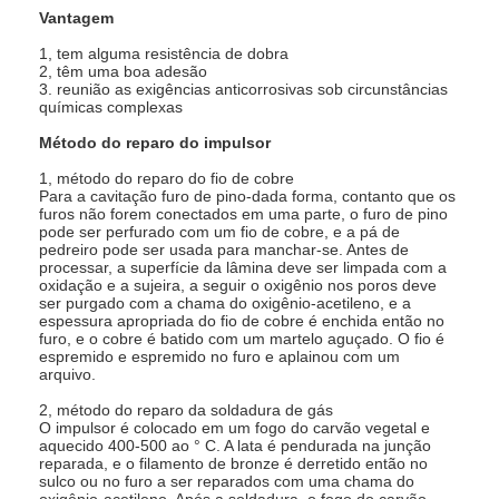
Vantagem
1, tem alguma resistência de dobra
2, têm uma boa adesão
3. reunião as exigências anticorrosivas sob circunstâncias
químicas complexas
Método do reparo do impulsor
1, método do reparo do fio de cobre
Para a cavitação furo de pino-dada forma, contanto que os
furos não forem conectados em uma parte, o furo de pino
pode ser perfurado com um fio de cobre, e a pá de
pedreiro pode ser usada para manchar-se. Antes de
processar, a superfície da lâmina deve ser limpada com a
oxidação e a sujeira, a seguir o oxigênio nos poros deve
ser purgado com a chama do oxigênio-acetileno, e a
espessura apropriada do fio de cobre é enchida então no
furo, e o cobre é batido com um martelo aguçado. O fio é
espremido e espremido no furo e aplainou com um
arquivo.
2, método do reparo da soldadura de gás
O impulsor é colocado em um fogo do carvão vegetal e
aquecido 400-500 ao ° C. A lata é pendurada na junção
reparada, e o filamento de bronze é derretido então no
sulco ou no furo a ser reparados com uma chama do
oxigênio-acetileno. Após a soldadura, o fogo do carvão