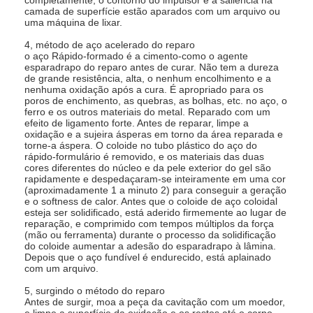
camada de superfície estão aparados com um arquivo ou
Show de RV
uma máquina de lixar.
Sobre nós
4, método de aço acelerado do reparo
o aço Rápido-formado é a cimento-como o agente
esparadrapo do reparo antes de curar. Não tem a dureza
Tour pela Fábrica
de grande resistência, alta, o nenhum encolhimento e a
nenhuma oxidação após a cura. É apropriado para os
poros de enchimento, as quebras, as bolhas, etc. no aço, o
Controle de Qualidade
ferro e os outros materiais do metal. Reparado com um
efeito de ligamento forte. Antes de reparar, limpe a
oxidação e a sujeira ásperas em torno da área reparada e
entre em contato conosco
torne-a áspera. O coloide no tubo plástico do aço do
rápido-formulário é removido, e os materiais das duas
Notícias
cores diferentes do núcleo e da pele exterior do gel são
rapidamente e despedaçaram-se inteiramente em uma cor
(aproximadamente 1 a minuto 2) para conseguir a geração
Todos os casos
e o softness de calor. Antes que o coloide de aço coloidal
esteja ser solidificado, está aderido firmemente ao lugar de
reparação, e comprimido com tempos múltiplos da força
Blog
(mão ou ferramenta) durante o processo da solidificação
do coloide aumentar a adesão do esparadrapo à lâmina.
Depois que o aço fundível é endurecido, está aplainado
Conversar Agora
com um arquivo.
Ecer
5, surgindo o método do reparo
Antes de surgir, moa a peça da cavitação com um moedor,
e limpe a superfície da oxidação e os restos até o corpo