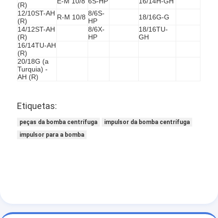
E-M 10/8
6S-HP
16/14H-GH
(R)
12/10ST-AH
8/6S-
R-M 10/8
18/16G-G
(R)
HP
14/12ST-AH
8/6X-
18/16TU-
(R)
HP
GH
16/14TU-AH
(R)
20/18G (a
Turquia) -
AH (R)
Etiquetas:
peças da bomba centrífuga
impulsor da bomba centrífuga
impulsor para a bomba
casa
produtos
Vídeos