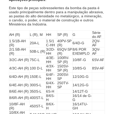
Este tipo de peças sobresselentes da bomba da pasta é
usado principalmente dentro para a manipulação abrasiva,
as pastas do alto densidade no metalúrgico, a mineração,
o carvão, o poder, o material de construção e outros
Ministérios da Indústria.
Série
AH (R)
L (R), M
HH
SP (R)
G
do AF
1.5/1B-AH
1.5/1
40PV-SP
2QV-
20A-L
6/4D-G
(R)
C-HH
(R)
AF
2/1.5B-AH
3/2D-
65QV-SP
8/6 POR
3QV-
50B-L (R)
(R)
HH
(R)
EXEMPLO
AF
4/3E-
100RV-
3/2C-AH (R)
75C-L
10/8F-G
6SV-AF
HH
SP (R)
4/3X-
150SV-
4/3C-AH (R)
100 D-L
10/8S-G
8SV-AF
HH
SP (R)
6/4F-
200SV-
6/4D-AH (R)
150E-L
12/10G-G
HH
SP
6/4X-
250TV-
6/4E-AH (R)
300S-L
14/12G-G
HH
SP
8/6E-AH (R)
350S-L
6S-H
14/12T-G
8/6S-
16/14 de G-
8/6R-AH (R)
400ST-L
H
G
10/8F-AH
8/6X-
16/14TU-
450ST-L
(R)
H
GH
10/8X-AH