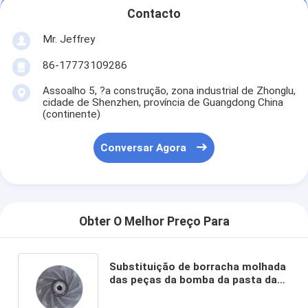
Contacto
Show de RV
Mr. Jeffrey
Sobre nós
86-17773109286
Tour pela Fábrica
Assoalho 5, ?a construção, zona industrial de Zhonglu,
cidade de Shenzhen, província de Guangdong China
Controle de Qualidade
(continente)
entre em contato conosco
Conversar Agora
Notícias
Todos os casos
Obter O Melhor Preço Para
Blog
Conversar Agora
Substituição de borracha molhada
das peças da bomba da pasta da
Ecer
bomba de água para pastas do
alto densidade