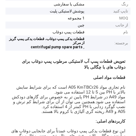
رنگ
مشکی یا سفارشی
تایپ کنید
پوشش لاستیکی پلیت
MOQ
1 مجموعه
از جانب
چین
نام
قطعات پمپ دوغاب
قطعات یدکی پمپ دوغاب، قطعات یدکی پمپ گریز
برجسته:
از مرکز
,
centrifugal pump spare parts
تعویض قطعات پمپ آب لاستیکی مرطوب پمپ دوغاب برای
دوغاب های با چگالی بالا
قطعات مواد اصلی
نام تجاری مواد A05 KmTBCr26 است که برای شرایط سایش
بالاتر با PH بین 5 تا 12 استفاده می شود.
مواد A49 در شرایط PH پایین تر به خصوص برای گازهای دودکش
استفاده می شود.همچنین می توان از آن برای شرایط کم ترش و
نصب گوگرد زدایی با PH کمتر از 4 استفاده کرد.
A05 و A49 ریخته گری آلیاژی با کروم بالا هستند.
کاربردهای اصلی:
این نوع قطعات یدکی پمپ دوغاب عمدتاً برای جابجایی دوغاب های
ساینده و چگالی بالا در بخش های متالورژی، معدن، زغال سنگ،