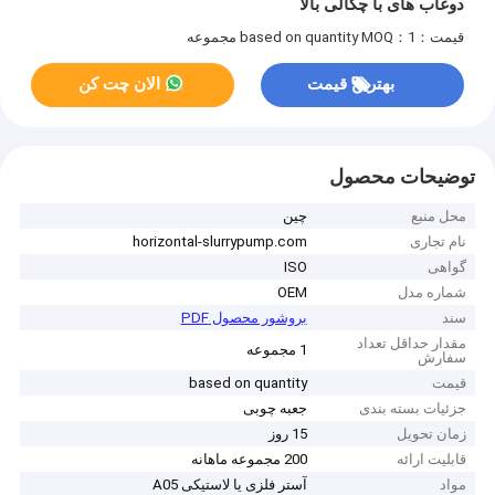
دوغاب های با چگالی بالا
قیمت：based on quantity
MOQ：1 مجموعه
بهترین قیمت
الان چت کن
توضیحات محصول
محل منبع
چین
نام تجاری
horizontal-slurrypump.com
گواهی
ISO
شماره مدل
OEM
سند
بروشور محصول PDF
مقدار حداقل تعداد
1 مجموعه
سفارش
قیمت
based on quantity
جزئیات بسته بندی
جعبه چوبی
زمان تحویل
15 روز
قابلیت ارائه
200 مجموعه ماهانه
مواد
آستر فلزی یا لاستیکی A05