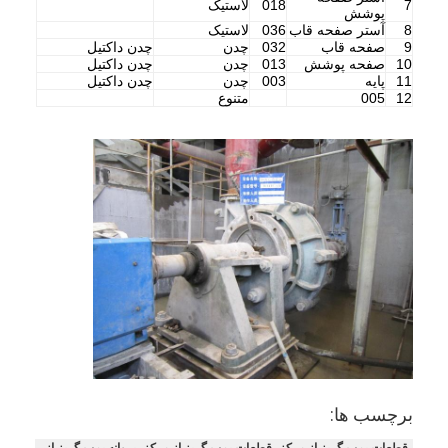
7
018
لاستیک
پمپ گریز از مرکز عمودی
پوشش
8
آستر صفحه قاب
036
لاستیک
9
صفحه قاب
032
چدن
چدن داکتیل
پمپ گریز از مرکز افقی
10
صفحه پوشش
013
چدن
چدن داکتیل
11
پایه
003
چدن
چدن داکتیل
قطعات پمپ دوغاب
12
005
متنوع
برچسب ها:
قطعات پمپ گریز از مرکز، قطعات پمپ گریز از مرکز، پروانه پمپ گریز از