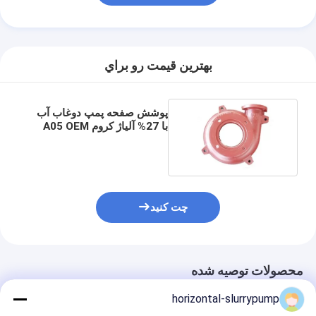
بهترين قيمت رو براي
پوشش صفحه پمپ دوغاب آب
با 27% آلیاژ کروم A05 OEM
ODM
چت کنید
محصولات توصیه شده
horizontal-slurrypump