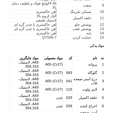
45 #کوئنچ فولاد و تلطیف دمای
9
شفت
بالا
10
مسکن بلبرینگ
آهن خاکستری
پمپ دوغاب افقی
آلیاژ کروم بالا
11
حلقه اکسپلر
لاستیک طبیعی
12
پوشش جلو
آهن خاکستری یا چدن گره ای
پمپ دوغاب عمودی
13
پوشش عقب
آهن خاکستری یا چدن گره ای
14
پایه
آهن خاکستری
پمپ دوغاب گریز از مرکز
15
حمایت کردن
QT500-7
مواد یدکی
پمپ دوغاب سنگین
نه
نام
کد
مواد معمولی
مواد جایگزین
پمپ حرارتی منبع آب
A49، لاستیک،
1
پروانه
A05 (Cr27)
304،316
پمپ حرارتی هیدرونیک
A49، لاستیک،
2
گلوگاه
083
A05 (Cr27)
304،316
درج آستر صفحه
A49، لاستیک،
پمپ حرارتی استخر
A05 (Cr27)
041
3
قاب
304،316
A49، لاستیک،
4
لاینر ولوت
110
A05 (Cr27)
304،316
پمپ حرارتی با دمای بالا
A49، لاستیک،
5
حلقه اکسپلر
029
چدن
304،316
پمپ سانتریفیوژ چند مرحله ای
A49، لاستیک،
6
اخراج کننده
028
چدن
304،316
آستر صفحه