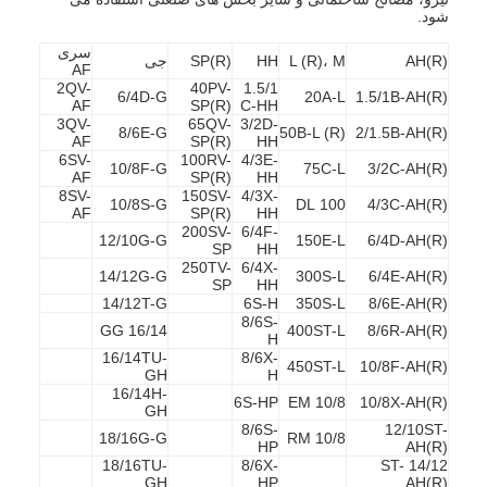
شود.
سری
AH(R)
L (R)، M
HH
SP(R)
جی
AF
2QV-
40PV-
1.5/1
6/4D-G
20A-L
1.5/1B-AH(R)
AF
SP(R)
C-HH
3QV-
65QV-
3/2D-
8/6E-G
50B-L (R)
2/1.5B-AH(R)
AF
SP(R)
HH
6SV-
100RV-
4/3E-
10/8F-G
75C-L
3/2C-AH(R)
AF
SP(R)
HH
8SV-
150SV-
4/3X-
10/8S-G
100 DL
4/3C-AH(R)
AF
SP(R)
HH
200SV-
6/4F-
12/10G-G
150E-L
6/4D-AH(R)
SP
HH
250TV-
6/4X-
14/12G-G
300S-L
6/4E-AH(R)
SP
HH
14/12T-G
6S-H
350S-L
8/6E-AH(R)
8/6S-
16/14 GG
400ST-L
8/6R-AH(R)
H
16/14TU-
8/6X-
450ST-L
10/8F-AH(R)
GH
H
16/14H-
6S-HP
10/8 EM
10/8X-AH(R)
GH
8/6S-
12/10ST-
18/16G-G
10/8 RM
HP
AH(R)
18/16TU-
8/6X-
14/12 ST-
GH
HP
AH(R)