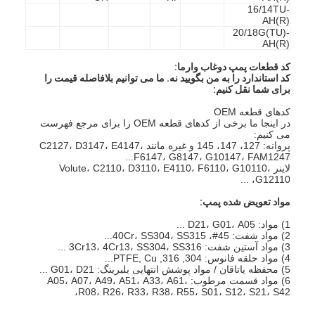
16/14TU-
AH(R)
20/18G(TU)-
AH(R)
کد قطعات پمپ دوغاب وارما:
کد استاندارد را به من بگویید نه. ما می توانیم بلافاصله قیمت را
برای شما نقل کنیم:
کدهای قطعه OEM
در اینجا ما برخی از کدهای قطعه OEM را برای مرجع فهرست
می کنیم:
پروانه: 127، 147، 145 و غیره مانند C2127، D3147، E4147،
F6147، G8147، G10147، FAM1247...
لاینر Volute، C2110، D3110، E4110، F6110، G10110،
G12110، ...
مواد تعویض شده پمپ:
1) مواد: D21، G01، A05 ...
خانه
2) مواد شفت: 45#، 40Cr، SS304، SS315...
3) مواد آستین شفت: 3Cr13، 4Cr13، SS304، SS316 ...
4) مواد حلقه فانوس: 304, 316, PTFE, Cu...
محصولات
5) محفظه یاتاقان / مواد پوشش انتهایی بلبرینگ: G01، D21 ...
6) مواد قسمت مرطوب: A05، A07، A49، A51، A33، A61،
R08، R26، R33، R38، R55، S01، S12، S21، S42،
فیلم های