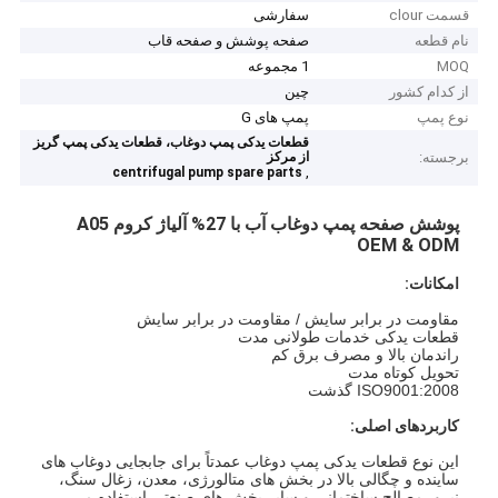
قسمت clour
سفارشی
نام قطعه
صفحه پوشش و صفحه قاب
MOQ
1 مجموعه
از کدام کشور
چین
نوع پمپ
پمپ های G
قطعات یدکی پمپ دوغاب، قطعات یدکی پمپ گریز
برجسته:
از مرکز
,
centrifugal pump spare parts
پوشش صفحه پمپ دوغاب آب با 27% آلیاژ کروم A05
OEM & ODM
امکانات:
مقاومت در برابر سایش / مقاومت در برابر سایش
قطعات یدکی خدمات طولانی مدت
راندمان بالا و مصرف برق کم
تحویل کوتاه مدت
ISO9001:2008 گذشت
کاربردهای اصلی:
این نوع قطعات یدکی پمپ دوغاب عمدتاً برای جابجایی دوغاب های
ساینده و چگالی بالا در بخش های متالورژی، معدن، زغال سنگ،
نیرو، مصالح ساختمانی و سایر بخش های صنعتی استفاده می