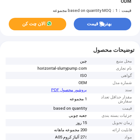
ODM
قیمت：based on quantity
MOQ：1 مجموعه
بهترین قیمت
الان چت کن
توضیحات محصول
محل منبع
چین
نام تجاری
horizontal-slurrypump.com
گواهی
ISO
شماره مدل
OEM
سند
بروشور محصول PDF
مقدار حداقل تعداد
1 مجموعه
سفارش
قیمت
based on quantity
جزئیات بسته بندی
جعبه چوبی
زمان تحویل
15 روز
قابلیت ارائه
200 مجموعه ماهانه
مواد
27٪ آلیاژ کروم A05