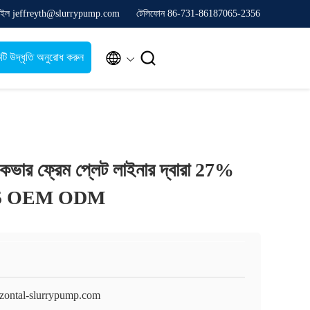
েইল jeffreyth@slurrypump.com
টেলিফোন 86-731-86187065-2356


টি উদ্ধৃতি অনুরোধ করুন
্প কভার ফ্রেম প্লেট লাইনার দ্বারা 27%
 A05 OEM ODM
izontal-slurrypump.com