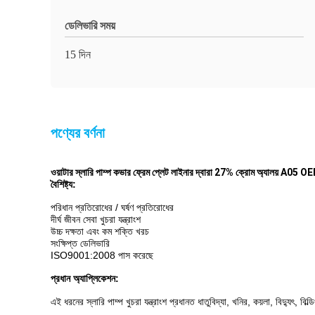
ডেলিভারি সময়
15 দিন
পণ্যের বর্ণনা
ওয়াটার স্লারি পাম্প কভার ফ্রেম প্লেট লাইনার দ্বারা 27% ক্রোম অ্যালয় A0
বৈশিষ্ট্য:
পরিধান প্রতিরোধের / ঘর্ষণ প্রতিরোধের
দীর্ঘ জীবন সেবা খুচরা যন্ত্রাংশ
উচ্চ দক্ষতা এবং কম শক্তি খরচ
সংক্ষিপ্ত ডেলিভারি
ISO9001:2008 পাস করেছে
প্রধান অ্যাপ্লিকেশন:
এই ধরনের স্লারি পাম্প খুচরা যন্ত্রাংশ প্রধানত ধাতুবিদ্যা, খনির, কয়লা, বিদ্যুৎ, বিল