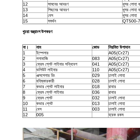
12
সামনের আবরণ
ধূসর লোহা 
13
পিছনের আবরণ
ধূসর লোহা 
14
বেস
ধূসর লোহা
15
সমর্থন
QT500-
খুচরা যন্ত্রাংশ উপকরণ
না।
নাম
কোড
নিয়মিত উপাদান
1
ইম্পেলার
A05(Cr27)
2
গলাবাজি
083
A05(Cr27)
3
ফ্রেম প্লেট লাইনার সন্নিবেশ
041
A05(Cr27)
4
ভলিউট লাইনার
110
A05(Cr27)
5
এক্সপেলার রিং
029
ঢালাই লোহা
6
বহিষ্কারকারী
028
ঢালাই লোহা
7
কভার প্লেট লাইনার
018
রাবার
8
ফ্রেম প্লেট লাইনার
036
রাবার
9
ফ্রেম প্লেট
032
ঢালাই লোহা
10
কভার প্লেট
013
ঢালাই লোহা
11
বেস
003
ঢালাই লোহা
12
005
হরেক রকম