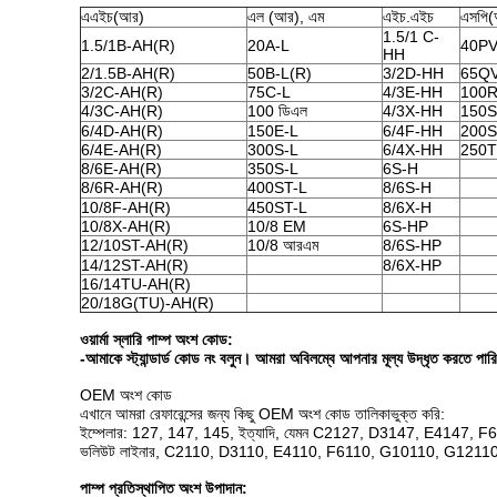
এএইচ(আর)
এল (আর), এম
এইচ.এইচ
এসপি
1.5/1 C-
1.5/1B-AH(R)
20A-L
40PV
HH
2/1.5B-AH(R)
50B-L(R)
3/2D-HH
65QV
3/2C-AH(R)
75C-L
4/3E-HH
100R
4/3C-AH(R)
100 ডিএল
4/3X-HH
150S
6/4D-AH(R)
150E-L
6/4F-HH
200S
6/4E-AH(R)
300S-L
6/4X-HH
250T
8/6E-AH(R)
350S-L
6S-H
8/6R-AH(R)
400ST-L
8/6S-H
10/8F-AH(R)
450ST-L
8/6X-H
10/8X-AH(R)
10/8 EM
6S-HP
12/10ST-AH(R)
10/8 আরএম
8/6S-HP
14/12ST-AH(R)
8/6X-HP
16/14TU-AH(R)
20/18G(TU)-AH(R)
ওয়ার্মা স্লারি পাম্প অংশ কোড:
-আমাকে স্ট্যান্ডার্ড কোড নং বলুন। আমরা অবিলম্বে আপনার মূল্য উদ্ধৃত করতে পার
OEM অংশ কোড
এখানে আমরা রেফারেন্সের জন্য কিছু OEM অংশ কোড তালিকাভুক্ত করি:
ইম্পেলার: 127, 147, 145, ইত্যাদি, যেমন C2127, D3147, E4147
ভলিউট লাইনার, C2110, D3110, E4110, F6110, G10110, G12110,
পাম্প প্রতিস্থাপিত অংশ উপাদান: