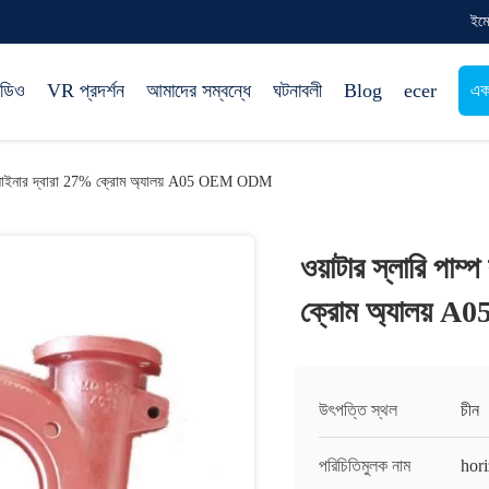
ইম
িডিও
VR প্রদর্শন
আমাদের সম্বন্ধে
ঘটনাবলী
Blog
ecer
এক
লেট লাইনার দ্বারা 27% ক্রোম অ্যালয় A05 OEM ODM
ওয়াটার স্লারি পাম
ক্রোম অ্যালয়
উৎপত্তি স্থল
চীন
পরিচিতিমুলক নাম
hor