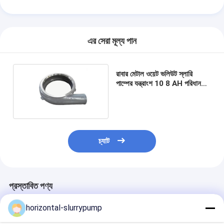
উল্লম্ব সেন্ট্রিফিউগাল পাম্প
অনুভূমিক কেন্দ্রাতিগ পাম্প
এর সেরা মূল্য পান
স্লারি পাম্প অংশ
রাবার মেটাল ওয়েট ভলিউট স্লারি
পাম্পের যন্ত্রাংশ 10 8 AH পরিধান
প্রতিরোধী
চ্যাট
প্রস্তাবিত পণ্য
horizontal-slurrypump