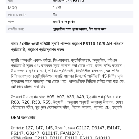
নাম
ভলিউট লাইনার F8110
MOQ
1 সেট
থেকে অবস্থান
চীন
পাম্প
স্লারি পাম্প prts
লক্ষণীয় করা:
,
কেন্দ্রাতিগ পাম্প খুচরা যন্ত্রাংশ
শিল্প পাম্প অংশ
রাবার / মেটাল ওয়েট ভলিউট স্লারি পাম্পের যন্ত্রাংশ F8110 10/8 AH পরিধান
প্রতিরোধী, যন্ত্রাংশ প্রতিস্থাপন করুন
স্লারি পাম্পগুলি একক-পর্যায়ে, সিং-সাকশন, ক্যান্টিলিভারড, অনুভূমিক, পরিধান
প্রতিরোধী স্তর এবং ভারবহন স্তর আলাদা করা যেতে পারে, ডবল কেসিং কাঠামো।
উচ্চ দক্ষতার সুবিধার সাথে, পরিধান প্রতিরোধী, স্থিতিশীল কর্মক্ষমতা, অংশগুলির
বিনিময়যোগ্যতা।সেন্ট্রিফিউগাল স্লারি পাম্পের ডিসচার্জ আউটলেট 45 ডিগ্রি ঘূর্ণন
ব্যবধানের সাথে সামঞ্জস্য করা যেতে পারে, পাম্পগুলিকে সিরিজে চালিত করা যায় এবং
বেল্ট দিয়ে চালিত করা যায়
উপকরণ উচ্চ ক্রোম খাদ: A05, A07, A33, A49, ইত্যাদি প্রাকৃতিক রাবার:
R08, R26, R33, R55, ইত্যাদি। অনুরোধ অনুযায়ী অন্যান্য উপাদান, যেমন
স্টেইনলেস স্টীল, ডুপ্লেক্স স্টেইনলেস স্টীল, নিকেল অ্যালয়, অ্যালয় 20, ইত্যাদি।
OEM অংশ কোড
ইম্পেলার: 127, 147, 145, ইত্যাদি, যেমন C2127, D3147, E4147,
F6147, G8147, G10147, FAM1247...
ভলিউট লাইনার, C2110, D3110, E4110, F6110, G10110,