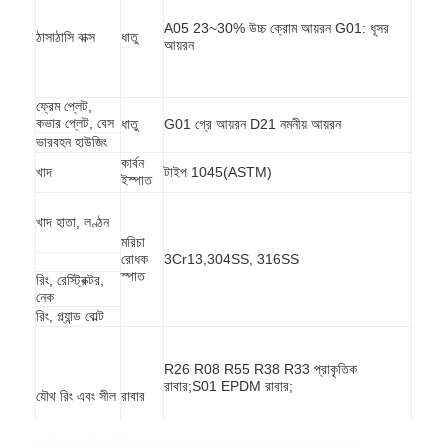
A05 23~30% উচ্চ ক্রোম আয়রন G01: ধূসর
ঠাসাঠাসি বাক্স
ধাতু
আয়রন
ফ্রেম প্লেট,
কভার প্লেট, বেস
ধাতু
G01 গ্রে আয়রন D21 নমনীয় আয়রন
ভারবহন হাউজিং
কার্বন
খাদ
টাইপ 1045(ASTM)
ইস্পাত
খাদ হাতা, লণ্ঠন
মরিচা
রোধক
3Cr13,304SS, 316SS
স্পাত
রিং, রেস্ট্রিক্টর,
নেক
রিং, গ্ল্যান্ড বোল্ট
বাড়ি
R26 R08 R55 R38 R33 প্রাকৃতিক
পণ্য
রাবার;S01 EPDM রাবার;
যৌথ রিং এবং সীল
রাবার
ভিডিও
S21;Butyl;S31;Hypalon;S44;নিওপ্রিন