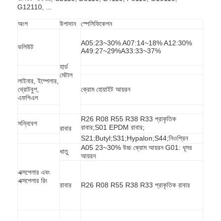
G12110, ...
অংশ
উপাদান
স্পেসিফিকেশন
A05:23~30% A07:14~18% A12:30%
ভলিউট
A49:27~29%A33:33~37%
হার্ড
মেটাল
লাইনার, ইম্পেলার,
থ্রোটবুশ,
ক্রোম হোয়াইট আয়রন
এফপিএল
R26 R08 R55 R38 R33 প্রাকৃতিক
সন্নিবেশ
রাবার;S01 EPDM রাবার;
রাবার
S21;Butyl;S31;Hypalon;S44;নিওপ্রিন
A05 23~30% উচ্চ ক্রোম আয়রন G01: ধূসর
ধাতু
আয়রন
এক্সপেলার এবং
এক্সপেলার রিং
রাবার
R26 R08 R55 R38 R33 প্রাকৃতিক রাবার