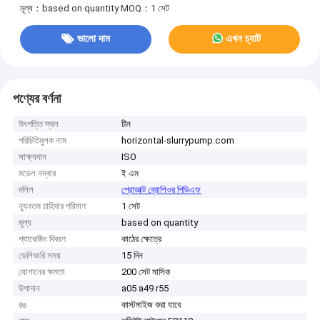
মূল্য：based on quantity
MOQ：1 সেট
ভালো দাম
এখন চ্যাট
পণ্যের বর্ণনা
উৎপত্তি স্থল
চীন
পরিচিতিমুলক নাম
horizontal-slurrypump.com
সাক্ষ্যদান
ISO
মডেল নম্বার
ই এম
দলিল
প্রোডাক্ট ব্রোশিওর পিডিএফ
ন্যূনতম চাহিদার পরিমাণ
1 সেট
মূল্য
based on quantity
প্যাকেজিং বিবরণ
কাঠের ক্ষেত্রে
ডেলিভারি সময়
15 দিন
যোগানের ক্ষমতা
200 সেট মাসিক
উপাদান
a05 a49 r55
রঙ
কাস্টমাইজ করা যাবে