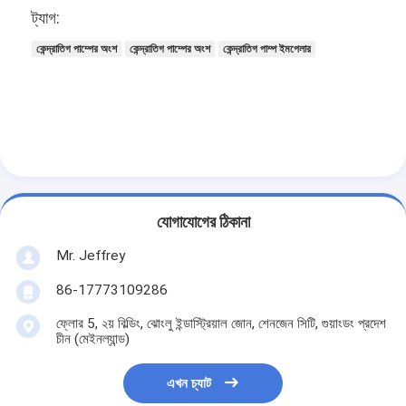
ট্যাগ:
কেন্দ্রাতিগ পাম্পের অংশ
কেন্দ্রাতিগ পাম্পের অংশ
কেন্দ্রাতিগ পাম্প ইমপেলার
অনুভূমিক স্লারি পাম্প
উল্লম্ব স্লারি পাম্প
সেন্ট্রিফিউগাল স্লারি পাম্প
হেভি ডিউটি ​​স্লারি পাম্প
জলের উৎস তাপ পাম্প
যোগাযোগের ঠিকানা
হাইড্রনিক হিট পাম্প
Mr. Jeffrey
86-17773109286
সুইমিং পুল হিট পাম্প
ফ্লোর 5, ২য় বিল্ডিং, ঝোংলু ইন্ডাস্ট্রিয়াল জোন, শেনজেন সিটি, গুয়াংডং প্রদেশ
উচ্চ তাপমাত্রার তাপ পাম্প
চীন (মেইনল্যান্ড)
মাল্টিস্টেজ সেন্ট্রিফিউগাল পাম্প
এখন চ্যাট