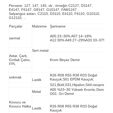
Pervane: 127, 147, 145, vb., örneğin C2127, D3147,
E4147, F6147, G8147, G10147, FAM1247...
Salyangoz astarı, C2110, D3110, E4110, F6110, G10110,
G12110, ...
Parçalar
Malzeme
Şartname
A05:23~30% A07:14~18%
sarmal
A12:30% A49:27~29%A33:33~37%
Sert metal
Astar, Çark,
Gırtlak Çalısı,
Krom Beyaz Demir
FPL
R26 R08 R55 R38 R33 Doğal
sokmak
Kauçuk;S01 EPDM Kauçuk;
Lastik
S21;Bütil;S31;Hipalon;S44;neopren
A05 %23~30 Yüksek Kromlu Demir
Metal
G01: Gri Demir
Kovucu ve
Kovucu Halka
R26 R08 R55 R38 R33 Doğal
Lastik
Kauçuk