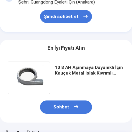
Dikey Santrifüj Pompa
Şehri, Guangdong Eyaleti Çin (Anakara)
Yatay Santrifüj Pompa
Şimdi sohbet et
Bulamaç Pompa Parçaları
En İyi Fiyatı Alın
10 8 AH Aşınmaya Dayanıklı İçin
Kauçuk Metal Islak Kıvrımlı
Bulamaç Pompa Parçaları
Sohbet