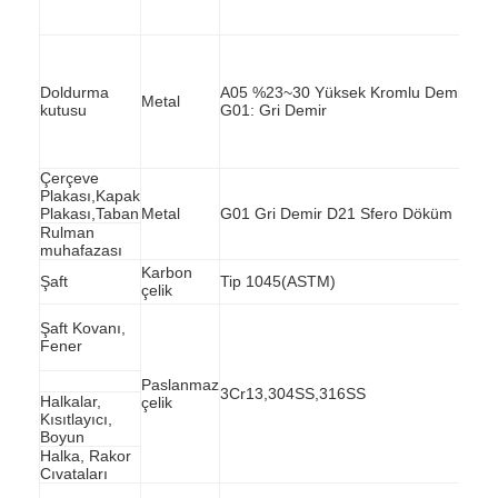
Doldurma
A05 %23~30 Yüksek Kromlu Demir
Metal
kutusu
G01: Gri Demir
Çerçeve
Plakası,Kapak
Plakası,Taban
Metal
G01 Gri Demir D21 Sfero Döküm
Rulman
muhafazası
Karbon
Şaft
Tip 1045(ASTM)
çelik
Şaft Kovanı,
Fener
Ana sayfa
Paslanmaz
3Cr13,304SS,316SS
Halkalar,
çelik
Kısıtlayıcı,
Ürünler
Boyun
Halka, Rakor
VİDEOLAR
Cıvataları