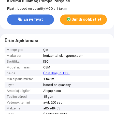
Kıvrımlı Bulamaç Pompa Parçaları
Fiyat：based on quantity
MOQ：1 takım
En iyi fiyat
Şimdi sohbet et
Ürün Açıklaması
Menşe yeri
Çin
Marka adı
horizontal-slurrypump.com
Sertifika
ISO
Model numarası
OEM
belge
Ürün Broşürü PDF
Min sipariş miktarı
1 takım
Fiyat
based on quantity
Ambalaj bilgileri
Ahşap kasa
Teslim süresi
15 gün
Yetenek temini
aylık 200 set
Malzeme
a05 a49 r55