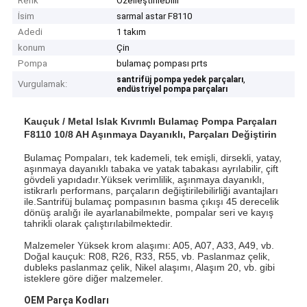
Renk
Özelleştirilebilir
İsim
sarmal astar F8110
Adedi
1 takım
konum
Çin
Pompa
bulamaç pompası prts
,
santrifüj pompa yedek parçaları
Vurgulamak:
endüstriyel pompa parçaları
Kauçuk / Metal Islak Kıvrımlı Bulamaç Pompa Parçaları
F8110 10/8 AH Aşınmaya Dayanıklı, Parçaları Değiştirin
Bulamaç Pompaları, tek kademeli, tek emişli, dirsekli, yatay,
aşınmaya dayanıklı tabaka ve yatak tabakası ayrılabilir, çift
gövdeli yapıdadır.Yüksek verimlilik, aşınmaya dayanıklı,
istikrarlı performans, parçaların değiştirilebilirliği avantajları
ile.Santrifüj bulamaç pompasının basma çıkışı 45 derecelik
dönüş aralığı ile ayarlanabilmekte, pompalar seri ve kayış
tahrikli olarak çalıştırılabilmektedir.
Malzemeler Yüksek krom alaşımı: A05, A07, A33, A49, vb.
Doğal kauçuk: R08, R26, R33, R55, vb. Paslanmaz çelik,
dubleks paslanmaz çelik, Nikel alaşımı, Alaşım 20, vb. gibi
isteklere göre diğer malzemeler.
OEM Parça Kodları