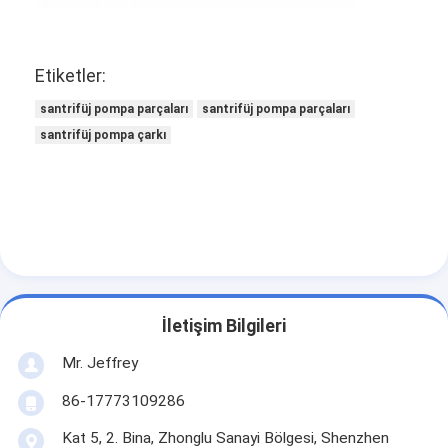
Yatay Bulamaç Pompası
Etiketler:
Dikey Çamur Pompası
santrifüj pompa parçaları
santrifüj pompa parçaları
santrifüj pompa çarkı
Santrifüj Çamur Pompası
Ağır Hizmet Bulamaç Pompası
Su Kaynaklı Isı Pompası
Hidronik Isı Pompası
Yüzme Havuzu Isı Pompası
İletişim Bilgileri
Mr. Jeffrey
Yüksek Sıcaklık Isı Pompası
86-17773109286
Çok Kademeli Santrifüj Pompa
Kat 5, 2. Bina, Zhonglu Sanayi Bölgesi, Shenzhen