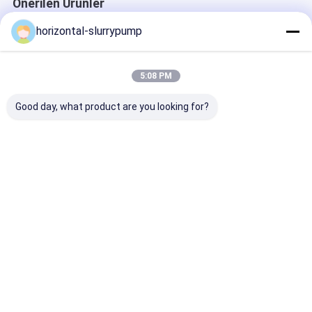
Önerilen Ürünler
horizontal-slurrypump
5:08 PM
Good day, what product are you looking for?
Batık Pompa
Santrifüj Bulamaç
Taşıma Yükse
Değiştirme Yüksek
Pompa ISO
Konsantrasyon
Krom Alaşımları Çark
Sertifikası için
Bulamaç Maden
STUFFING BOX
İçin AHR Kauç
Bulamaç Pompa
Çark
En iyi fiyat
En iyi fiyat
En iyi fiy
Parçaları
Ana
Hakkımızda
Bize
Desktop
sayfa
ulaşın
Site
Site Haritası
Gizlilik Politikası
Çin santrifüj pompa çarkı tedarikçi.
Copyright © 2026 Beijing Silk
Road Enterprise Management Services Co.,LTD. All Rights
Reserved. Developed by
ECER