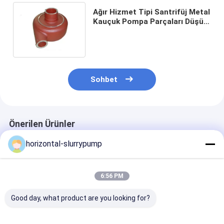
Dikey Santrifüj Pompa
Ağır Hizmet Tipi Santrifüj Metal
Kauçuk Pompa Parçaları Düşük
Yatay Santrifüj Pompa
Güç Tüketimi AH HH
Bulamaç Pompa Parçaları
Sohbet
Önerilen Ürünler
horizontal-slurrypump
6:56 PM
Good day, what product are you looking for?
Batık Pompa
Santrifüj Bulamaç
Taşıma Yükse