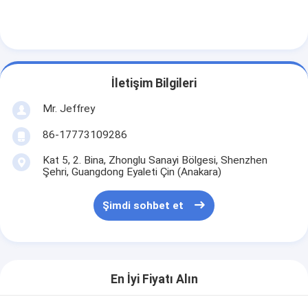
Yatay Bulamaç Pompası
Dikey Çamur Pompası
İletişim Bilgileri
Santrifüj Çamur Pompası
Mr. Jeffrey
Ağır Hizmet Bulamaç Pompası
86-17773109286
Kat 5, 2. Bina, Zhonglu Sanayi Bölgesi, Shenzhen
Su Kaynaklı Isı Pompası
Şehri, Guangdong Eyaleti Çin (Anakara)
Hidronik Isı Pompası
Şimdi sohbet et
Yüzme Havuzu Isı Pompası
Yüksek Sıcaklık Isı Pompası
En İyi Fiyatı Alın
Çok Kademeli Santrifüj Pompa