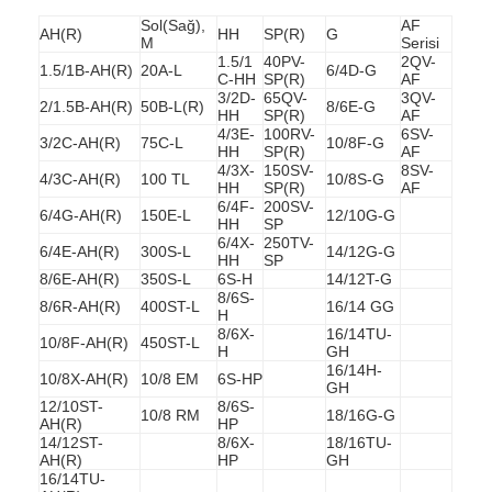
Sol(Sağ),
AF
AH(R)
HH
SP(R)
G
M
Serisi
1.5/1
40PV-
2QV-
1.5/1B-AH(R)
20A-L
6/4D-G
C-HH
SP(R)
AF
3/2D-
65QV-
3QV-
2/1.5B-AH(R)
50B-L(R)
8/6E-G
HH
SP(R)
AF
4/3E-
100RV-
6SV-
3/2C-AH(R)
75C-L
10/8F-G
HH
SP(R)
AF
4/3X-
150SV-
8SV-
4/3C-AH(R)
100 TL
10/8S-G
HH
SP(R)
AF
6/4F-
200SV-
6/4G-AH(R)
150E-L
12/10G-G
HH
SP
6/4X-
250TV-
6/4E-AH(R)
300S-L
14/12G-G
HH
SP
8/6E-AH(R)
350S-L
6S-H
14/12T-G
8/6S-
8/6R-AH(R)
400ST-L
16/14 GG
H
8/6X-
16/14TU-
10/8F-AH(R)
450ST-L
H
GH
16/14H-
10/8X-AH(R)
10/8 EM
6S-HP
GH
12/10ST-
8/6S-
10/8 RM
18/16G-G
AH(R)
HP
14/12ST-
8/6X-
18/16TU-
AH(R)
HP
GH
16/14TU-