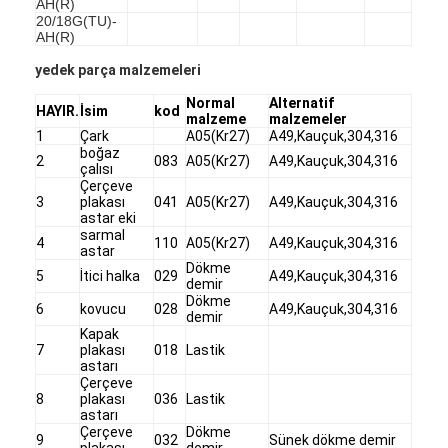
AH(R)
20/18G(TU)-
AH(R)
yedek parça malzemeleri
Normal
Alternatif
HAYIR.
İsim
kod
malzeme
malzemeler
1
Çark
A05(Kr27)
A49,Kauçuk,304,316
boğaz
2
083
A05(Kr27)
A49,Kauçuk,304,316
çalısı
Çerçeve
3
plakası
041
A05(Kr27)
A49,Kauçuk,304,316
astar eki
sarmal
4
110
A05(Kr27)
A49,Kauçuk,304,316
astar
Dökme
5
İtici halka
029
A49,Kauçuk,304,316
demir
Dökme
6
kovucu
028
A49,Kauçuk,304,316
demir
Kapak
Ana sayfa
7
plakası
018
Lastik
astarı
Ürünler
Çerçeve
8
plakası
036
Lastik
astarı
VİDEOLAR
Çerçeve
Dökme
9
032
Sünek dökme demir
plakası
demir