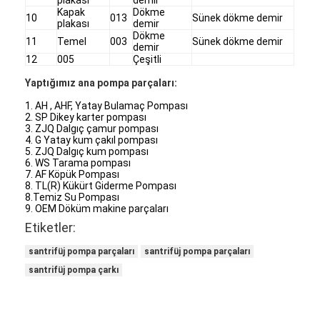
Kapak
Dökme
VR Gösterisi
10
013
Sünek dökme demir
plakası
demir
Dökme
11
Temel
003
Sünek dökme demir
Bizim Hakkımızda
demir
12
005
Çeşitli
Fabrika turu
Yaptığımız ana pompa parçaları:
1. AH , AHF, Yatay Bulamaç Pompası
Kalite kontrol
2. SP Dikey karter pompası
3. ZJQ Dalgıç çamur pompası
Bize ulaşın
4. G Yatay kum çakıl pompası
5. ZJQ Dalgıç kum pompası
6. WS Tarama pompası
Haberler
7. AF Köpük Pompası
8. TL(R) Kükürt Giderme Pompası
8.Temiz Su Pompası
Tüm servis talepleri
9. OEM Döküm makine parçaları
Etiketler:
Blog
santrifüj pompa parçaları
santrifüj pompa parçaları
Şimdi sohbet et
santrifüj pompa çarkı
Ecer