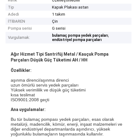
Renk
Özelleştirilebilir
Tip
Kapak Plakası astarı
Adedi
1 takım
İTİBAREN
Çin
Pompa serisi
G serisi
,
bulamaç pompa yedek parçaları
Vurgulamak:
endüstriyel pompa parçaları
Ağır Hizmet Tipi Santrifüj Metal / Kauçuk Pompa
Parçaları Düşük Güç Tüketimi AH / HH
Özellikler:
aşınma direnci/aşınma direnci
uzun ömürlü servis yedek parçaları
Yüksek verimlilik ve düşük güç tüketimi
kısa teslimat
ISO9001:2008 geçti
Ana uygulamalar:
Bu tür bulamaç pompası yedek parçaları, esas olarak
metalürji, madencilik, kömür, enerji, inşaat malzemeleri ve
diğer endüstriyel departmanlarda aşındırıcı, yüksek
yoğunluklu bulamaçların taşınmasında kullanılır.