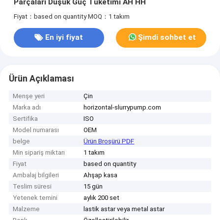
Parçaları Düşük Güç Tüketimi AH HH
Fiyat：based on quantity
MOQ：1 takım
En iyi fiyat
Şimdi sohbet et
Ürün Açıklaması
Menşe yeri
Çin
Marka adı
horizontal-slurrypump.com
Sertifika
ISO
Model numarası
OEM
belge
Ürün Broşürü PDF
Min sipariş miktarı
1 takım
Fiyat
based on quantity
Ambalaj bilgileri
Ahşap kasa
Teslim süresi
15 gün
Yetenek temini
aylık 200 set
Malzeme
lastik astar veya metal astar