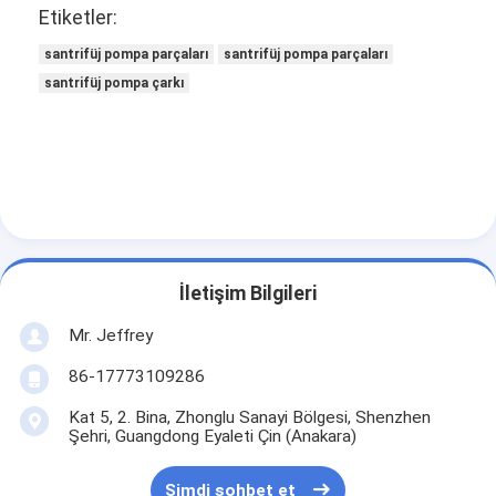
Etiketler:
santrifüj pompa parçaları
santrifüj pompa parçaları
santrifüj pompa çarkı
İletişim Bilgileri
Mr. Jeffrey
Ana sayfa
86-17773109286
Kat 5, 2. Bina, Zhonglu Sanayi Bölgesi, Shenzhen
Ürünler
Şehri, Guangdong Eyaleti Çin (Anakara)
VİDEOLAR
Şimdi sohbet et