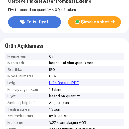
Çerçeve Plakası Astar Pompası Ekleme
Fiyat：based on quantity
MOQ：1 takım
En iyi fiyat
Şimdi sohbet et
Ürün Açıklaması
Menşe yeri
Çin
Marka adı
horizontal-slurrypump.com
Sertifika
ISO
Model numarası
OEM
belge
Ürün Broşürü PDF
Min sipariş miktarı
1 takım
Fiyat
based on quantity
Ambalaj bilgileri
Ahşap kasa
Teslim süresi
15 gün
Yetenek temini
aylık 200 set
Malzeme
%27 krom alaşımı A05