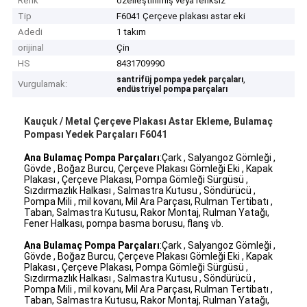
Renk
özelleştirilmiş veya renksiz
Tip
F6041 Çerçeve plakası astar eki
Adedi
1 takım
orijinal
Çin
HS
8431709990
,
santrifüj pompa yedek parçaları
Vurgulamak:
endüstriyel pompa parçaları
Kauçuk / Metal Çerçeve Plakası Astar Ekleme, Bulamaç
Pompası Yedek Parçaları F6041
Ana Bulamaç Pompa Parçaları
:
Çark , Salyangoz Gömleği ,
Gövde , Boğaz Burcu, Çerçeve Plakası Gömleği Eki , Kapak
Plakası , Çerçeve Plakası, Pompa Gömleği Sürgüsü ,
Sızdırmazlık Halkası , Salmastra Kutusu , Söndürücü ,
Pompa Mili , mil kovanı, Mil Ara Parçası, Rulman Tertibatı ,
Taban, Salmastra Kutusu, Rakor Montaj, Rulman Yatağı,
Fener Halkası, pompa basma borusu, flanş vb.
Ana Bulamaç Pompa Parçaları
:
Çark , Salyangoz Gömleği ,
Gövde , Boğaz Burcu, Çerçeve Plakası Gömleği Eki , Kapak
Plakası , Çerçeve Plakası, Pompa Gömleği Sürgüsü ,
Sızdırmazlık Halkası , Salmastra Kutusu , Söndürücü ,
Pompa Mili , mil kovanı, Mil Ara Parçası, Rulman Tertibatı ,
Taban, Salmastra Kutusu, Rakor Montaj, Rulman Yatağı,