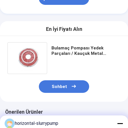
VR Gösterisi
Bizim Hakkımızda
En İyi Fiyatı Alın
Fabrika turu
Kalite kontrol
Bulamaç Pompası Yedek
Parçaları / Kauçuk Metal
Bize ulaşın
Çerçeve Plakası Astar Pompası
Ekleme
Haberler
Tüm servis talepleri
Sohbet
Blog
Şimdi sohbet et
Önerilen Ürünler
Ecer
horizontal-slurrypump