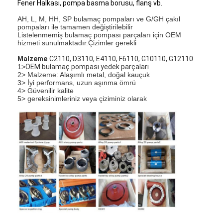
Fener Halkası, pompa basma borusu, flanş vb.
AH, L, M, HH, SP bulamaç pompaları ve G/GH çakıl
pompaları ile tamamen değiştirilebilir
Listelenmemiş bulamaç pompası parçaları için OEM
hizmeti sunulmaktadır.Çizimler gerekli
Malzeme
:
C2110, D3110, E4110, F6110, G10110, G12110
1>
OEM bulamaç pompası yedek parçaları
2> Malzeme: Alaşımlı metal, doğal kauçuk
3> İyi performans, uzun aşınma ömrü
4> Güvenilir kalite
5> gereksinimleriniz veya çiziminiz olarak