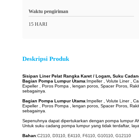
Waktu pengiriman
15 HARI
Deskripsi Produk
Sisipan Liner Pelat Rangka Karet / Logam, Suku Cad
Bagian Pompa Lumpur Utama
:
Impeller , Volute Liner , C
Expeller , Poros Pompa , lengan poros, Spacer Poros, Raki
sebagainya.
Bagian Pompa Lumpur Utama
:
Impeller , Volute Liner , C
Expeller , Poros Pompa , lengan poros, Spacer Poros, Raki
sebagainya.
Sepenuhnya dapat dipertukarkan dengan pompa lumpur AH
Untuk suku cadang pompa lumpur yang tidak terdaftar, l
Bahan
:
C2110, D3110, E4110, F6110, G10110, G12110