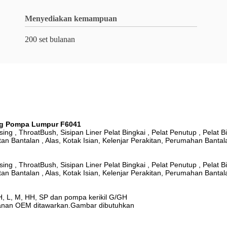
Menyediakan kemampuan
200 set bulanan
ang Pompa Lumpur F6041
asing , ThroatBush, Sisipan Liner Pelat Bingkai , Pelat Penutup , Pelat Bi
tan Bantalan , Alas, Kotak Isian, Kelenjar Perakitan, Perumahan Bantal
asing , ThroatBush, Sisipan Liner Pelat Bingkai , Pelat Penutup , Pelat Bi
tan Bantalan , Alas, Kotak Isian, Kelenjar Perakitan, Perumahan Bantal
, L, M, HH, SP dan pompa kerikil G/GH
ayanan OEM ditawarkan.Gambar dibutuhkan