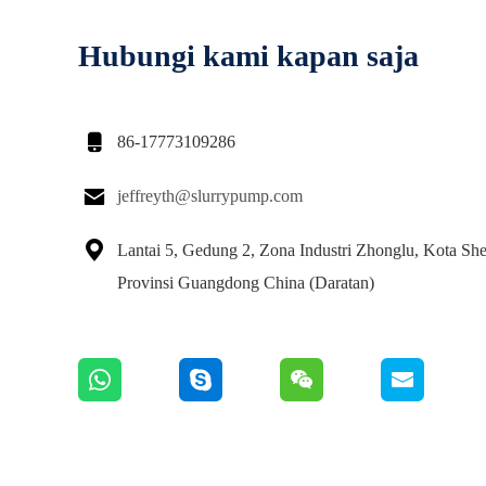
Hubungi kami kapan saja

86-17773109286

jeffreyth@slurrypump.com

Lantai 5, Gedung 2, Zona Industri Zhonglu, Kota Sh
Provinsi Guangdong China (Daratan)