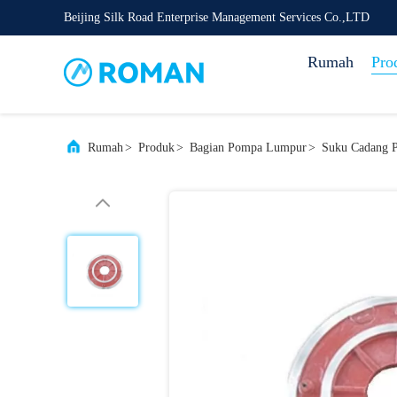
Beijing Silk Road Enterprise Management Services Co.,LTD
Rumah
Pro
Rumah
>
Produk
>
Bagian Pompa Lumpur
>
Suku Cadang P