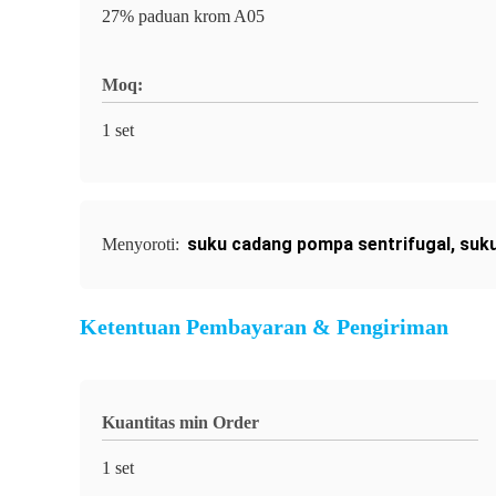
27% paduan krom A05
Moq:
1 set
suku cadang pompa sentrifugal
,
suku
Menyoroti:
Ketentuan Pembayaran & Pengiriman
Kuantitas min Order
1 set