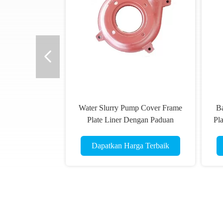
Water Slurry Pump Cover Frame
B
Plate Liner Dengan Paduan
Pla
Chrome 27% A05 OEM ODM
Dapatkan Harga Terbaik