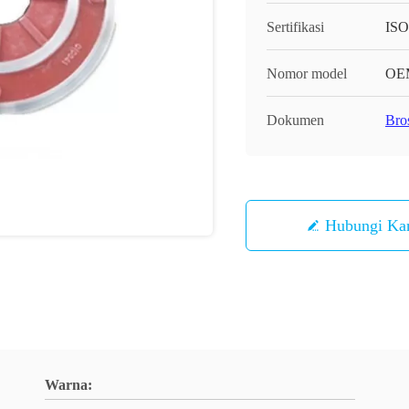
Sertifikasi
ISO
Nomor model
OE
Dokumen
Bro
Hubungi Ka
Warna: