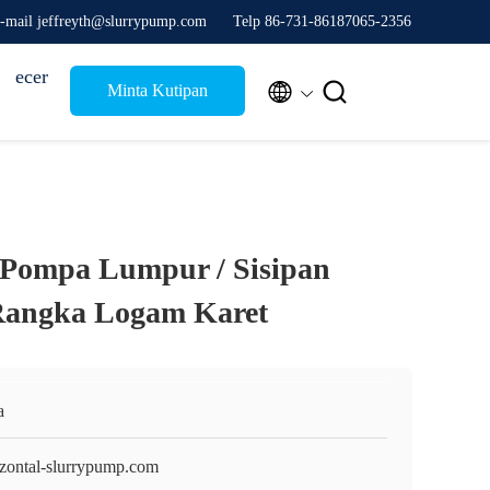
-mail jeffreyth@slurrypump.com
Telp 86-731-86187065-2356
ecer


Minta Kutipan
Pompa Lumpur / Sisipan
Rangka Logam Karet
a
izontal-slurrypump.com