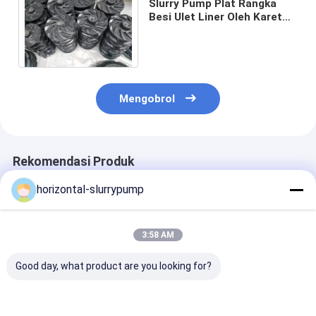
Slurry Pump Plat Rangka
Besi Ulet Liner Oleh Karet
Alam 6 4 Inch
Pompa Lumpur Horizontal
Pompa Lumpur Vertikal
Mengobrol
Pompa Lumpur Sentrifugal
Pompa Lumpur Tugas Berat
Rekomendasi Produk
Pompa Panas Sumber Air
horizontal-slurrypump
Pompa Panas Hidronik
Pompa Panas Kolam Renang
3:58 AM
Pompa Panas Suhu Tinggi
Good day, what product are you looking for?
Pompa Sentrifugal Bertingkat
Submerged Pump
STUFFING BOX Suku
Impeller Karet
Replacement
Cadang Pompa
Untuk Mengan