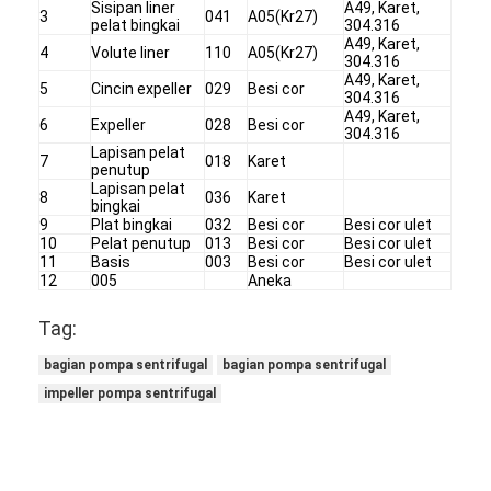
Sisipan liner
A49, Karet,
3
041
A05(Kr27)
pelat bingkai
304.316
A49, Karet,
4
Volute liner
110
A05(Kr27)
304.316
A49, Karet,
5
Cincin expeller
029
Besi cor
304.316
A49, Karet,
6
Expeller
028
Besi cor
304.316
Lapisan pelat
7
018
Karet
penutup
Lapisan pelat
8
036
Karet
bingkai
9
Plat bingkai
032
Besi cor
Besi cor ulet
10
Pelat penutup
013
Besi cor
Besi cor ulet
11
Basis
003
Besi cor
Besi cor ulet
12
005
Aneka
Tag:
Rumah
bagian pompa sentrifugal
bagian pompa sentrifugal
impeller pompa sentrifugal
Produk
Video