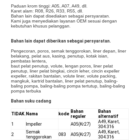
Paduan krom tinggi: A05, A07, A49, dll.
Karet alam: R08, R26, R33, R55, dll.
Bahan lain dapat disediakan sebagai persyaratan.
Kami juga menyediakan layanan OEM sesuai dengan
kebutuhan khusus pelanggan.
Bahan lain dapat diberikan sebagai persyaratan.
Pengecoran, poros, semak tenggorokan, liner depan, liner
belakang, pelat aus, kasing, penutup, kotak isian,
pembatas lentera,
baut pelat penutup, volute, lengan poros, liner pelat
penutup, liner pelat bingkai, cincin leher, cincin expeller
expeller, rakitan bantalan, volute liner, volute packing,
mangkuk, kartrid bantalan, liner pelat penutup, baling-
baling pompa, baling-baling pompa tertutup, baling-baling
pompa terbuka
Bahan suku cadang
Bahan
Bahan
TIDAK.
Nama
kode
reguler
alternatif
A49, Karet,
1
Impeller
A05(Kr27)
304.316
Semak
A49, Karet,
2
083
A05(Kr27)
tenggorokan
304.316