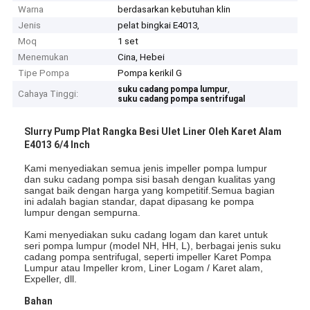
Warna
berdasarkan kebutuhan klin
Jenis
pelat bingkai E4013,
Moq
1 set
Menemukan
Cina, Hebei
Tipe Pompa
Pompa kerikil G
,
suku cadang pompa lumpur
Cahaya Tinggi:
suku cadang pompa sentrifugal
Slurry Pump Plat Rangka Besi Ulet Liner Oleh Karet Alam
E4013 6/4 Inch
Kami menyediakan semua jenis impeller pompa lumpur
dan suku cadang pompa sisi basah dengan kualitas yang
sangat baik dengan harga yang kompetitif.Semua bagian
ini adalah bagian standar, dapat dipasang ke pompa
lumpur dengan sempurna.
Kami menyediakan suku cadang logam dan karet untuk
seri pompa lumpur (model NH, HH, L), berbagai jenis suku
cadang pompa sentrifugal, seperti impeller Karet Pompa
Lumpur atau Impeller krom, Liner Logam / Karet alam,
Expeller, dll.
Bahan