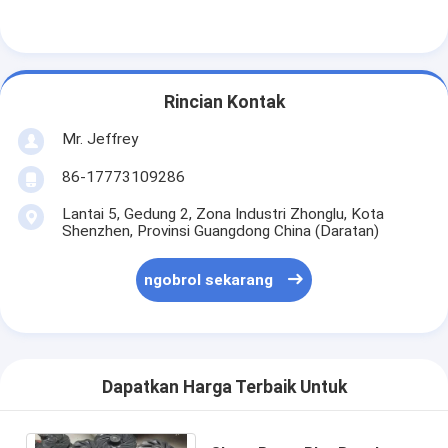
Tampilan VR
Tentang Kami
Rincian Kontak
Wisata pabrik
Mr. Jeffrey
Kontrol kualitas
86-17773109286
Hubungi kami
Lantai 5, Gedung 2, Zona Industri Zhonglu, Kota
Shenzhen, Provinsi Guangdong China (Daratan)
Berita
ngobrol sekarang
Semua Kasus
Blog
ngobrol sekarang
Dapatkan Harga Terbaik Untuk
Ecer