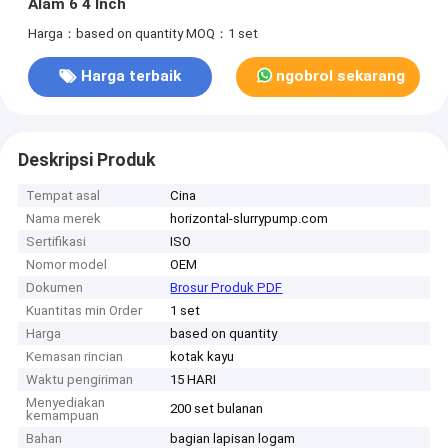
Alam 6 4 Inch
Harga：based on quantity
MOQ：1 set
Harga terbaik
ngobrol sekarang
Deskripsi Produk
Tempat asal
Cina
Nama merek
horizontal-slurrypump.com
Sertifikasi
ISO
Nomor model
OEM
Dokumen
Brosur Produk PDF
Kuantitas min Order
1 set
Harga
based on quantity
Kemasan rincian
kotak kayu
Waktu pengiriman
15 HARI
Menyediakan
200 set bulanan
kemampuan
Bahan
bagian lapisan logam