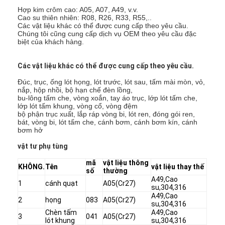
Hợp kim crôm cao: A05, A07, A49, v.v.
Cao su thiên nhiên: R08, R26, R33, R55,..
Các vật liệu khác có thể được cung cấp theo yêu cầu.
Chúng tôi cũng cung cấp dịch vụ OEM theo yêu cầu đặc
biệt của khách hàng.
Các vật liệu khác có thể được cung cấp theo yêu cầu.
Đúc, trục, ống lót họng, lót trước, lót sau, tấm mài mòn, vỏ,
nắp, hộp nhồi, bộ hạn chế đèn lồng,
bu-lông tấm che, vòng xoắn, tay áo trục, lớp lót tấm che,
lớp lót tấm khung, vòng cổ, vòng đệm
bộ phận trục xuất, lắp ráp vòng bi, lót ren, đóng gói ren,
bát, vòng bi, lót tấm che, cánh bơm, cánh bơm kín, cánh
bơm hở
vật tư phụ tùng
mã
vật liệu thông
KHÔNG.
Tên
vật liệu thay thế
số
thường
A49,Cao
1
cánh quạt
A05(Cr27)
su,304,316
A49,Cao
2
họng
083
A05(Cr27)
su,304,316
Chèn tấm
A49,Cao
3
041
A05(Cr27)
lót khung
su,304,316