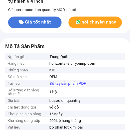
tự nhiên 6 4 inch
Giá bán：based on quantity
MOQ：1 bộ
Giá tốt nhất
nói chuyện ngay
Mô Tả Sản Phẩm
Nguồn gốc
Trung Quốc
Hàng hiệu
horizontal-slurrypump.com
Chứng nhận
ISO
Số mô hình
OEM
Tài liệu
Sổ tay sản phẩm PDF
Số lượng đặt hàng
1 bộ
tối thiểu
Giá bán
based on quantity
chi tiết đóng gói
vỏ gỗ
Thời gian giao hàng
15 ngày
Khả năng cung cấp
200 bộ hàng tháng
Vật liệu
bộ phận lót kim loại