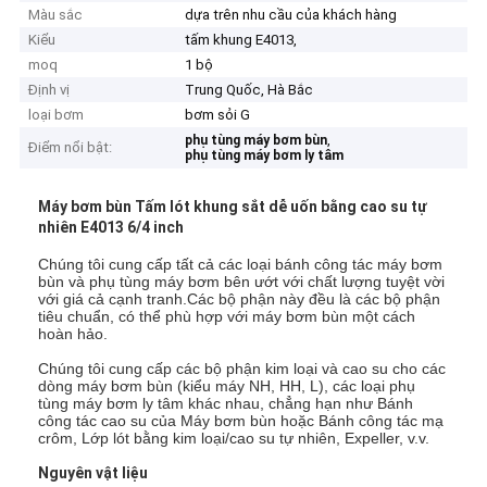
Màu sắc
dựa trên nhu cầu của khách hàng
Kiểu
tấm khung E4013,
moq
1 bộ
Định vị
Trung Quốc, Hà Bắc
loại bơm
bơm sỏi G
,
phụ tùng máy bơm bùn
Điểm nổi bật:
phụ tùng máy bơm ly tâm
Máy bơm bùn Tấm lót khung sắt dễ uốn bằng cao su tự
nhiên E4013 6/4 inch
Chúng tôi cung cấp tất cả các loại bánh công tác máy bơm
bùn và phụ tùng máy bơm bên ướt với chất lượng tuyệt vời
với giá cả cạnh tranh.Các bộ phận này đều là các bộ phận
tiêu chuẩn, có thể phù hợp với máy bơm bùn một cách
hoàn hảo.
Chúng tôi cung cấp các bộ phận kim loại và cao su cho các
dòng máy bơm bùn (kiểu máy NH, HH, L), các loại phụ
tùng máy bơm ly tâm khác nhau, chẳng hạn như Bánh
công tác cao su của Máy bơm bùn hoặc Bánh công tác mạ
crôm, Lớp lót bằng kim loại/cao su tự nhiên, Expeller, v.v.
Nguyên vật liệu