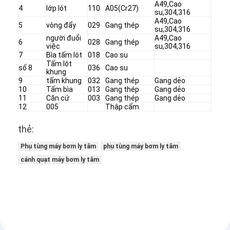
A49,Cao
4
lớp lót
110
A05(Cr27)
su,304,316
A49,Cao
5
vòng đẩy
029
Gang thép
su,304,316
người đuổi
A49,Cao
6
028
Gang thép
việc
su,304,316
7
Bìa tấm lót
018
Cao su
Tấm lót
số 8
036
Cao su
khung
9
tấm khung
032
Gang thép
Gang dẻo
10
Tấm bìa
013
Gang thép
Gang dẻo
11
Căn cứ
003
Gang thép
Gang dẻo
12
005
Thập cẩm
thẻ:
Phụ tùng máy bơm ly tâm
phụ tùng máy bơm ly tâm
cánh quạt máy bơm ly tâm
Nhà
Sản phẩm
Video