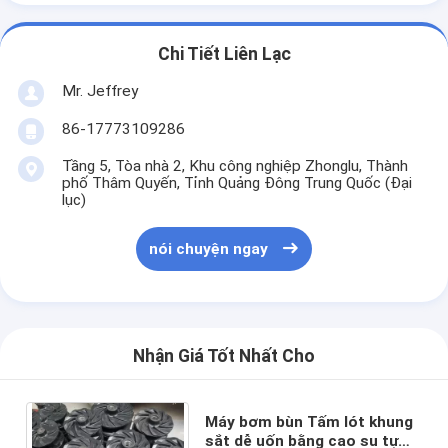
Hướng dẫn VR
Chi Tiết Liên Lạc
Về chúng tôi
Mr. Jeffrey
Tham quan nhà máy
86-17773109286
Kiểm soát chất lượng
Tầng 5, Tòa nhà 2, Khu công nghiệp Zhonglu, Thành
phố Thâm Quyến, Tỉnh Quảng Đông Trung Quốc (Đại
Liên hệ chúng tôi
lục)
Tin tức
nói chuyện ngay
Tất cả các trường hợp
Blog
Nhận Giá Tốt Nhất Cho
nói chuyện ngay
Ecer
Máy bơm bùn Tấm lót khung
sắt dễ uốn bằng cao su tự