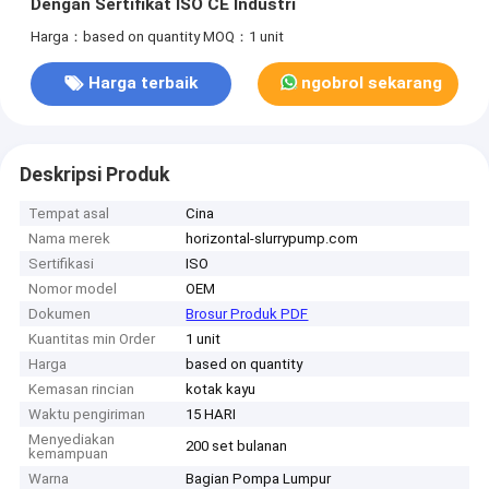
Dengan Sertifikat ISO CE Industri
Harga：based on quantity
MOQ：1 unit
Harga terbaik
ngobrol sekarang
Deskripsi Produk
Tempat asal
Cina
Nama merek
horizontal-slurrypump.com
Sertifikasi
ISO
Nomor model
OEM
Dokumen
Brosur Produk PDF
Kuantitas min Order
1 unit
Harga
based on quantity
Kemasan rincian
kotak kayu
Waktu pengiriman
15 HARI
Menyediakan
200 set bulanan
kemampuan
Warna
Bagian Pompa Lumpur