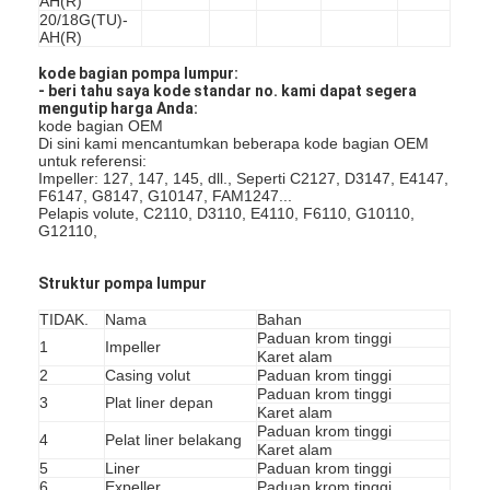
AH(R)
20/18G(TU)-
AH(R)
kode bagian pompa lumpur:
- beri tahu saya kode standar no. kami dapat segera
mengutip harga Anda:
kode bagian OEM
Di sini kami mencantumkan beberapa kode bagian OEM
untuk referensi:
Impeller: 127, 147, 145, dll., Seperti C2127, D3147, E4147,
F6147, G8147, G10147, FAM1247...
Pelapis volute, C2110, D3110, E4110, F6110, G10110,
G12110,
Struktur pompa lumpur
TIDAK.
Nama
Bahan
Paduan krom tinggi
1
Impeller
Karet alam
Rumah
2
Casing volut
Paduan krom tinggi
Paduan krom tinggi
3
Plat liner depan
Karet alam
Produk
Paduan krom tinggi
4
Pelat liner belakang
Karet alam
Video
5
Liner
Paduan krom tinggi
6
Expeller
Paduan krom tinggi