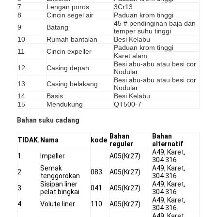
7
Lengan poros
3Cr13
Tampilan VR
8
Cincin segel air
Paduan krom tinggi
45 # pendinginan baja dan
9
Batang
Tentang Kami
temper suhu tinggi
10
Rumah bantalan
Besi Kelabu
Paduan krom tinggi
11
Cincin expeller
Wisata pabrik
Karet alam
Besi abu-abu atau besi cor
12
Casing depan
Nodular
Kontrol kualitas
Besi abu-abu atau besi cor
13
Casing belakang
Nodular
Hubungi kami
14
Basis
Besi Kelabu
15
Mendukung
QT500-7
Berita
Bahan suku cadang
Bahan
Bahan
Semua Kasus
TIDAK.
Nama
kode
reguler
alternatif
A49, Karet,
1
Impeller
A05(Kr27)
Blog
304.316
Semak
A49, Karet,
2
083
A05(Kr27)
tenggorokan
304.316
ngobrol sekarang
Sisipan liner
A49, Karet,
3
041
A05(Kr27)
pelat bingkai
304.316
A49, Karet,
Ecer
4
Volute liner
110
A05(Kr27)
304.316
A49, Karet,