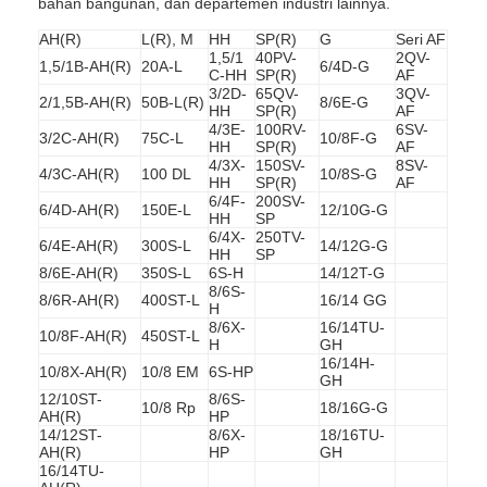
bahan bangunan, dan departemen industri lainnya.
AH(R)
L(R), M
HH
SP(R)
G
Seri AF
1,5/1
40PV-
2QV-
1,5/1B-AH(R)
20A-L
6/4D-G
C-HH
SP(R)
AF
3/2D-
65QV-
3QV-
2/1,5B-AH(R)
50B-L(R)
8/6E-G
HH
SP(R)
AF
4/3E-
100RV-
6SV-
3/2C-AH(R)
75C-L
10/8F-G
HH
SP(R)
AF
4/3X-
150SV-
8SV-
4/3C-AH(R)
100 DL
10/8S-G
HH
SP(R)
AF
6/4F-
200SV-
6/4D-AH(R)
150E-L
12/10G-G
HH
SP
6/4X-
250TV-
6/4E-AH(R)
300S-L
14/12G-G
HH
SP
8/6E-AH(R)
350S-L
6S-H
14/12T-G
8/6S-
8/6R-AH(R)
400ST-L
16/14 GG
H
8/6X-
16/14TU-
10/8F-AH(R)
450ST-L
H
GH
16/14H-
10/8X-AH(R)
10/8 EM
6S-HP
GH
12/10ST-
8/6S-
10/8 Rp
18/16G-G
AH(R)
HP
14/12ST-
8/6X-
18/16TU-
AH(R)
HP
GH
16/14TU-