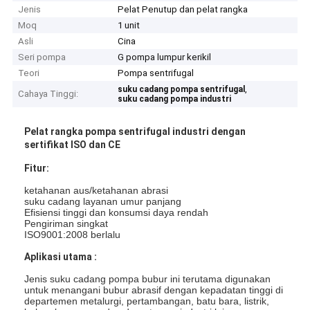
Jenis
Pelat Penutup dan pelat rangka
Moq
1 unit
Asli
Cina
Seri pompa
G pompa lumpur kerikil
Teori
Pompa sentrifugal
,
suku cadang pompa sentrifugal
Cahaya Tinggi:
suku cadang pompa industri
Pelat rangka pompa sentrifugal industri dengan
sertifikat ISO dan CE
Fitur:
ketahanan aus/ketahanan abrasi
suku cadang layanan umur panjang
Efisiensi tinggi dan konsumsi daya rendah
Pengiriman singkat
ISO9001:2008 berlalu
Aplikasi utama :
Jenis suku cadang pompa bubur ini terutama digunakan
untuk menangani bubur abrasif dengan kepadatan tinggi di
departemen metalurgi, pertambangan, batu bara, listrik,