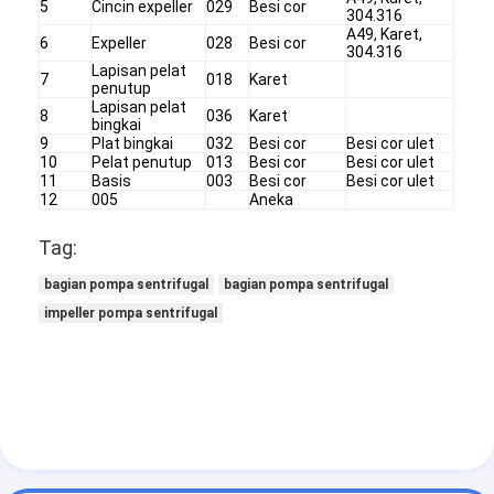
5
Cincin expeller
029
Besi cor
304.316
A49, Karet,
6
Expeller
028
Besi cor
304.316
Pompa Lumpur Horizontal
Lapisan pelat
7
018
Karet
penutup
Lapisan pelat
Pompa Lumpur Vertikal
8
036
Karet
bingkai
9
Plat bingkai
032
Besi cor
Besi cor ulet
Pompa Lumpur Sentrifugal
10
Pelat penutup
013
Besi cor
Besi cor ulet
11
Basis
003
Besi cor
Besi cor ulet
12
005
Aneka
Pompa Lumpur Tugas Berat
Tag:
Pompa Panas Sumber Air
bagian pompa sentrifugal
bagian pompa sentrifugal
Pompa Panas Hidronik
impeller pompa sentrifugal
Pompa Panas Kolam Renang
Pompa Panas Suhu Tinggi
Pompa Sentrifugal Bertingkat