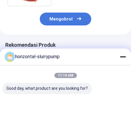
Mengobrol
Rekomendasi Produk
horizontal-slurrypump
11:19 AM
Good day, what product are you looking for?
Submerged Pump
STUFFING BOX Suku
Impeller Karet
Replacement
Cadang Pompa
Untuk Mengan
Impeller Paduan
Lumpur Untuk
Penambangan 
Kromium Tinggi
Pompa Lumpur
Konsentrasi T
Sentrifugal
Harga terbaik
Harga terbaik
Harga terb
Sertifikasi ISO