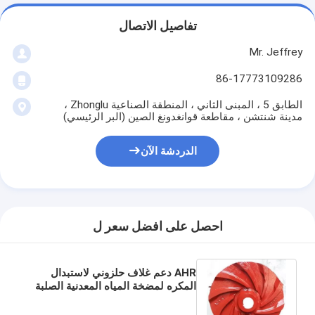
مضخة الطرد المركزي العمودية
تفاصيل الاتصال
مضخة طرد مركزي أفقية
Mr. Jeffrey
أجزاء مضخة الطين
86-17773109286
الطابق 5 ، المبنى الثاني ، المنطقة الصناعية Zhonglu ،
مدينة شنتشن ، مقاطعة قوانغدونغ الصين (البر الرئيسي)
الدردشة الآن
احصل على افضل سعر ل
AHR دعم غلاف حلزوني لاستبدال
المكره لمضخة المياه المعدنية الصلبة
AHR