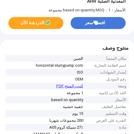
المعدنية الصلبة AHR
الأسعار：based on quantity
MOQ：1 مجموعة
افضل سعر
الدردشة الآن
منتوج وصف
مكان المنشأ
الصين
اسم العلامة التجارية
horizontal-slurrypump.com
إصدار الشهادات
ISO
رقم الموديل
OEM
وثيقة
كتيب المنتج PDF
الحد الأدنى لكمية
1 مجموعة
الأسعار
based on quantity
تفاصيل التغليف
حقيبة خشبية
وقت التسليم
15 يوم
القدرة على العرض
200 مجموعات شهريا
مادة
27٪ سبيكة كروم A05