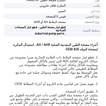
لون
المكره مضخة الطين FAM8147
يكتب
المكره غلاف حلزوني
إبداعي
الصين
نوع القوس
قوس E للمضخة
نوع المضخة
مضخة الملاط AH أو AHR
قطع غيار مضخة الطين ، قطع غيار المضخات
تسليط الضوء:
الصناعية
,
industrial pump parts
أجزاء مضخة الطين المعدنية الصلبة AH / AHR ، استبدال المكره
لمضخة المياه OEM A05
1. قطع غيار مضخة الملاط ذات العلامة التجارية شيزا مصنوعة من
سبائك الكروم العالية A05 التي تتميز بالتآكل المتفوق
ومقاومة للتآكل وكذلك أجزاء بطانات مطاطية مصنوعة من
المطاط الطبيعي عالي الجودة إلى
نقل الوسيط مع مواد كشط خفيفة وسوائل صلبة غير حادة مع
سائل تآكل صغير.
2. نقوم بعمل غير قياسي مادة الكروم أو أجزاء المطاط OEM.
3. تطبيق أجزاء المضخة:
يتكيف جزء مضخة مياه الطين الصب ذات عمر الخدمة الطويل من
سبائك الكروم مع المضخات ، والتي تستخدم على نطاق واسع في
مياه النقل أو الملاط مع مقاومة قوية للتآكل وتركيز عالٍ للعديد من