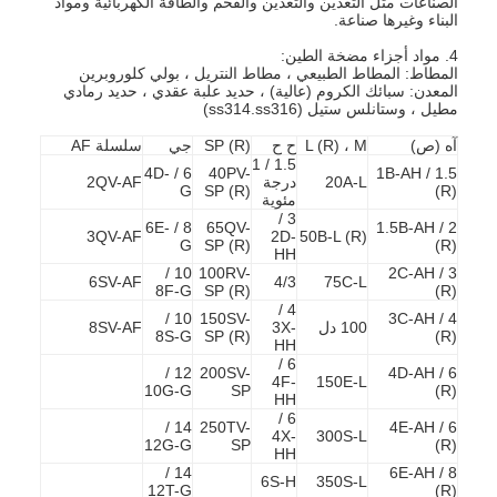
الصناعات مثل التعدين والتعدين والفحم والطاقة الكهربائية ومواد
البناء وغيرها صناعة.
4. مواد أجزاء مضخة الطين:
المطاط: المطاط الطبيعي ، مطاط النتريل ، بولي كلوروبرين
المعدن: سبائك الكروم (عالية) ، حديد علبة عقدي ، حديد رمادي
مطيل ، وستانلس ستيل (ss314.ss316)
آه (ص)
L (R) ، M
ح ح
SP (R)
جي
سلسلة AF
1.5 / 1
6 / 4D-
40PV-
1.5 / 1B-AH
20A-L
درجة
2QV-AF
G
SP (R)
(R)
مئوية
3 /
8 / 6E-
65QV-
2 / 1.5B-AH
3QV-AF
2D-
50B-L (R)
G
SP (R)
(R)
HH
10 /
100RV-
3 / 2C-AH
6SV-AF
4/3
75C-L
8F-G
SP (R)
(R)
4 /
10 /
150SV-
4 / 3C-AH
100 دل
3X-
8SV-AF
8S-G
SP (R)
(R)
HH
6 /
12 /
200SV-
6 / 4D-AH
4F-
150E-L
10G-G
SP
(R)
HH
6 /
14 /
250TV-
6 / 4E-AH
4X-
300S-L
12G-G
SP
(R)
HH
14 /
8 / 6E-AH
6S-H
350S-L
12T-G
(R)