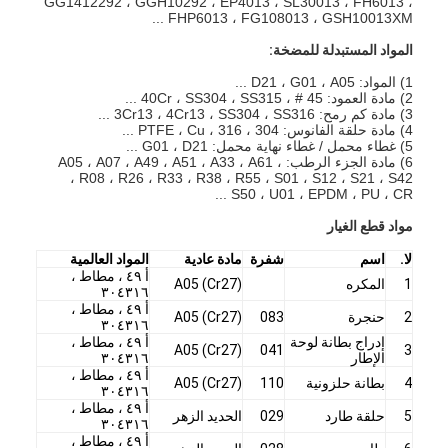
GG1412292 ، GGH10292 ، EP4013 ، SL30013 ، FH6013 ،
FHP6013 ، FG108013 ، GSH10013XM ...
عرض الواقع الافتراضي
المواد المستبدلة للمضخة:
حولنا
1) المواد: D21 ، G01 ، A05 ...
2) مادة العمود: 45 # ، 40Cr ، SS304 ، SS315 ...
جولة في المعمل
3) مادة كم رمح: 3Cr13 ، 4Cr13 ، SS304 ، SS316 ...
4) مادة حلقة الفانوس: 304 ، 316 ، PTFE ، Cu ...
5) غطاء محمل / غطاء نهاية محمل: G01 ، D21 ...
ضبط الجودة
6) مادة الجزء الرطب: A05 ، A07 ، A49 ، A51 ، A33 ، A61 ،
R08 ، R26 ، R33 ، R38 ، R55 ، S01 ، S12 ، S21 ، S42 ،
S50 ، U01 ، EPDM ، PU ، CR ...
اتصل بنا
مواد قطع الغيار
أخبار
لا.
اسم
شفرة
مادة عادية
المواد العالمية
أ ٤٩ ، مطاط ،
جميع القضايا
1
المكره
A05 (Cr27)
٣٠٤٣١٦
أ ٤٩ ، مطاط ،
2
حنجرة
083
A05 (Cr27)
٣٠٤٣١٦
Blog
إدراج بطانة لوحة
أ ٤٩ ، مطاط ،
A05 (Cr27)
041
3
الإطار
٣٠٤٣١٦
الدردشة الآن
أ ٤٩ ، مطاط ،
4
بطانة حلزونية
110
A05 (Cr27)
٣٠٤٣١٦
أ ٤٩ ، مطاط ،
Ecer
5
حلقة طارد
029
الحديد الزهر
٣٠٤٣١٦
أ ٤٩ ، مطاط ،