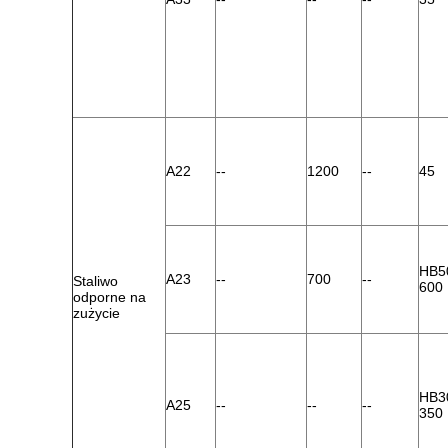
A22
--
1200
--
45
HB5
A23
--
700
--
Staliwo
600
odporne na
zużycie
HB3
A25
--
--
--
350