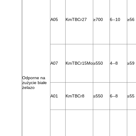
A05
KmTBCr27
≥700
6--10
≥56
A07
KmTBCr15Mo
≥550
4--8
≥59
Odporne na
zużycie białe
żelazo
A01
KmTBCr8
≥550
6--8
≥55