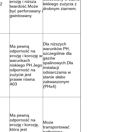
erozję i niższa
42
lekkiego zużycia z
twardość.Może
drobnym ziarnem.
być perforowany i
gwintowany.
Dla niższych
Ma pewną
warunków PH,
odporność na
szczególnie dla
erozję i korozję w
gazów
warunkach
spalinowych.Dla
niskiego PH.Jego
instalacji
odporność na
odsiarczania w
zużycie jest
stanie słabo
prawie równa
zakwaszonym
A03
(PH≥4)
Ma pewną
odporność na
Może
erozję i korozję,
transportować
która jest
natlenioną