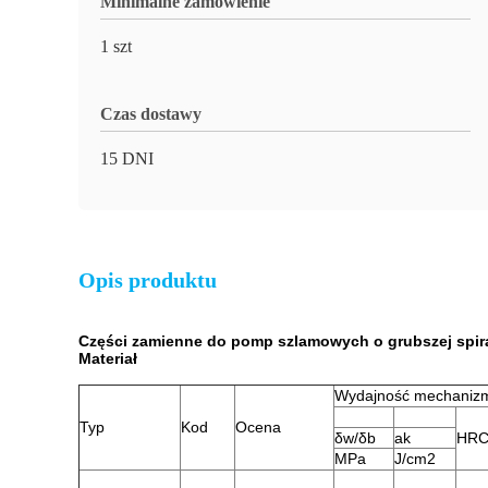
Minimalne zamówienie
1 szt
Czas dostawy
15 DNI
Opis produktu
Części zamienne do pomp szlamowych o grubszej spir
Materiał
Wydajność mechaniz
Typ
Kod
Ocena
δw/δb
ak
HR
MPa
J/cm2