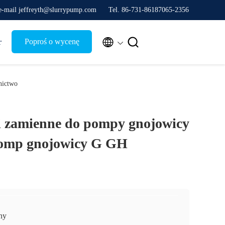
-mail jeffreyth@slurrypump.com
Tel. 86-731-86187065-2356


r
Poproś o wycenę
nictwo
i zamienne do pompy gnojowicy
 pomp gnojowicy G GH
ny