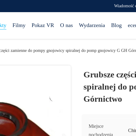
Wiadomość e
kty
Filmy
Pokaz VR
O nas
Wydarzenia
Blog
ece
części zamienne do pompy gnojowicy spiralnej do pomp gnojowicy G GH Gór
Grubsze częśc
spiralnej do
Górnictwo
Miejsce
Chi
pochodzenia