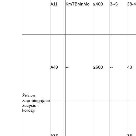
A11
KmTBMnMo
≥400
3--6
38-
A49
--
≥600
--
43
Żelazo
zapobiegające
zużyciu i
korozji
A33
--
--
--
35