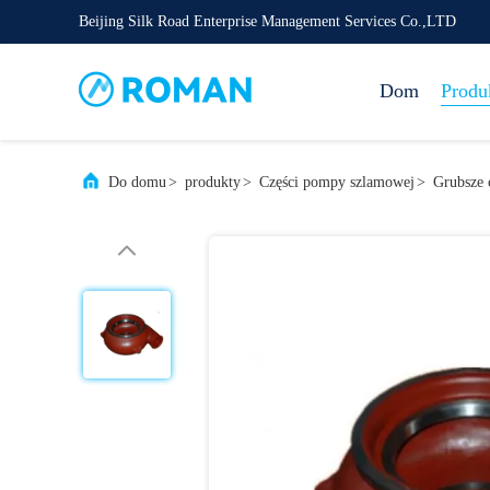
Beijing Silk Road Enterprise Management Services Co.,LTD
Dom
Produ
Do domu
>
produkty
>
Części pompy szlamowej
>
Grubsze 