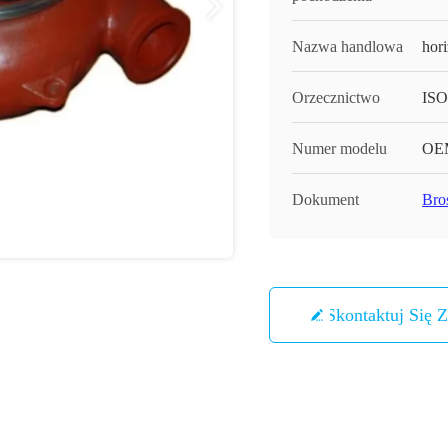
Nazwa handlowa
hor
Orzecznictwo
ISO
Numer modelu
OE
Dokument
Bro
Skontaktuj Się 