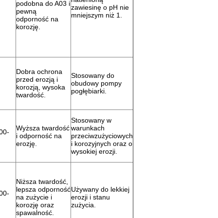
podobna do A03 i
zawiesinę o pH nie
pewną
mniejszym niż 1.
odporność na
korozję.
Dobra ochrona
Stosowany do
przed erozją i
obudowy pompy
korozją, wysoka
pogłębiarki.
twardość.
Stosowany w
Wyższa twardość
warunkach
00-
i odporność na
przeciwzużyciowych
erozję.
i korozyjnych oraz o
wysokiej erozji.
Niższa twardość,
lepsza odporność
Używany do lekkiej
00-
na zużycie i
erozji i stanu
korozję oraz
zużycia.
spawalność.