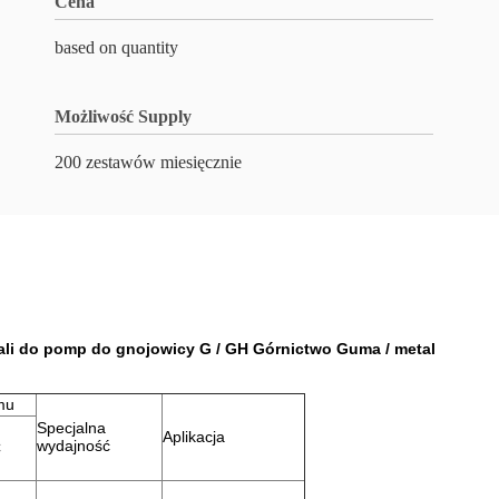
Cena
based on quantity
Możliwość Supply
200 zestawów miesięcznie
ali do pomp do gnojowicy G / GH Górnictwo Guma / metal
mu
Specjalna
Aplikacja
wydajność
C