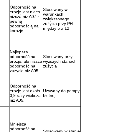
Odporność na
Stosowany w
erozję jest nieco
warunkach
niższa niż A07 z
zwiększonego
pewną
zużycia przy PH
odpornością na
między 5 a 12
korozję
Najlepsza
odporność na
Stosowany przy
erozję, ale niższa
wyższych stanach
odporność na
zużycia
zużycie niż A05
Odporność na
erozję jest około
Używany do pompy
0,9 razy większa
błotnej
niż A05.
Mniejsza
odporność na
Stosowany w stanie