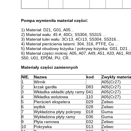
Pompa wymieniła materiał części:
1) Materiał: D21, G01, A05...
2) Materiał wału: 45 #, 40Cr, SS304, SS315 ...
3) Materiał tulei wału: 3Cr13, 4Cr13, SS304, SS316...
4) Materiał pierścienia latarni: 304, 316, PTFE, Cu ...
5) Materiał obudowy łożyska / pokrywy łożyska: G01, D21...
6) Materiał części mokrej: A05, A07, A49, A51, A33, A61, 
S50, U01, EPDM, PU, ​​CR..
Materiały części zamiennych
NIE.
Nazwa
kod
Zwykły materia
1
Wirnik
A05(Cr27)
2
krzak gardła
083
A05(Cr27)
3
Wkładka wkładki płyty ramy
041
A05(Cr27)
4
Wkładka wolutowa
110
A05(Cr27)
5
Pierścień ekspelera
029
Żeliwo
6
wytłok
028
Żeliwo
7
Wykładzina płyty pokrywy
018
Guma
8
Wykładzina płyty ramy
036
Guma
9
Płyta ramowa
032
Żeliwo
10
Pokrywka
013
Żeliwo