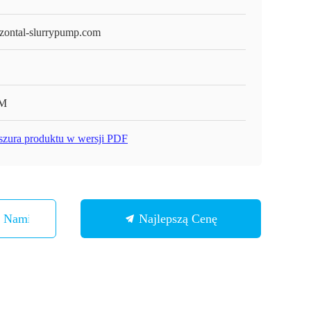
izontal-slurrypump.com
M
szura produktu w wersji PDF
Z Nami
Najlepszą Cenę