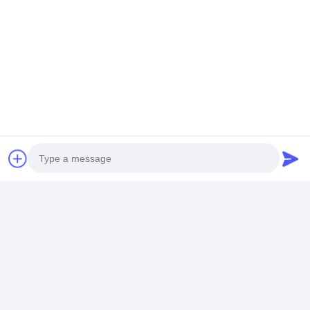
vertikale Kreiselpumpe
horizontale Kreiselpumpe
Schlamm-Pumpen-Teile
Umbauten:
Warmwasserbereiterpumpe
Pumpe der elektrischen Wärme
Luft-Luft-Wärmepumpe
Photo
Kontaktdaten
Video Call
Mr. Jeffrey
Audio Call
86-17773109286