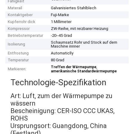
Fähigkeit
Materail
Galvanisiertes Stahlblech
Kontaktgeber
Fuji-Marke
Kupferrohr dick
1 Millimeter
Kompressor
ZW-Reihe, mit reizbarer Heizung
Betriebstemperatur
-20--45 Grad
Schaumsatz Rohr und Stock auf dem
Isolierung
Maschine innner
Entfrostung
Automaticlly
Temperatur
80 Grad
,
Treffen der Wärmepumpe
Markieren:
amerikanische Standardwärmepumpe
Technologie-Spezifikation
Art: Luft, zum der Wärmepumpe zu
wässern
Bescheinigung: CER-ISO CCC UKAS,
ROHS
Ursprungsort: Guangdong, China
(Festland)