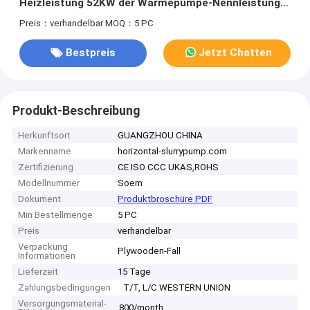
Heizleistung 52KW der Wärmepumpe-Nennleistungs-
19KW
Preis：verhandelbar
MOQ：5 PC
Bestpreis
Jetzt Chatten
Produkt-Beschreibung
Herkunftsort
GUANGZHOU CHINA
Markenname
horizontal-slurrypump.com
Zertifizierung
CE ISO CCC UKAS,ROHS
Modellnummer
Soem
Dokument
Produktbroschüre PDF
Min Bestellmenge
5 PC
Preis
verhandelbar
Verpackung
Plywooden-Fall
Informationen
Lieferzeit
15 Tage
Zahlungsbedingungen
T/T, L/C WESTERN UNION
Versorgungsmaterial-
800/month