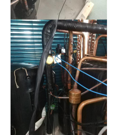
VR Show
Über uns
Werksführung
Qualitätskontrolle
Kontakt
Neuigkeiten
Alle Fälle
Blog
Jetzt Chatten
Ecer