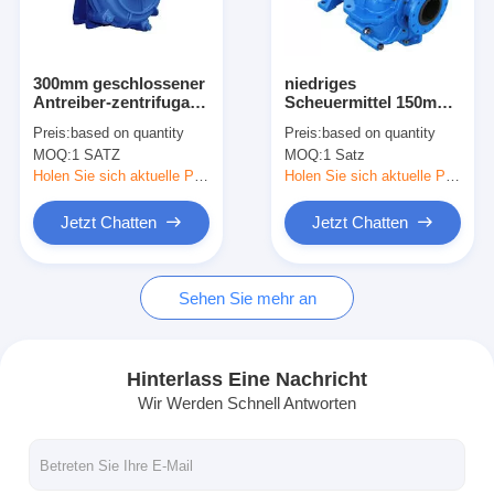
VR Show
Über uns
300mm geschlossener
niedriges
Antreiber-zentrifugale
Scheuermittel 150mm
Werksführung
Schlamm-
Entladungs-helles
Preis:
based on quantity
Preis:
based on quantity
Pumpe/einzelnes
Modell-Abrasive
MOQ:
1 SATZ
MOQ:
1 Satz
Stadiums-
Slurry Pumps für
Qualitätskontrolle
Kreiselpumpe
Kohle
Holen Sie sich aktuelle Preis
Holen Sie sich aktuelle Preis
Kontakt
Jetzt Chatten
Jetzt Chatten
Neuigkeiten
Sehen Sie mehr an
Alle Fälle
Blog
Hinterlass Eine Nachricht
Wir Werden Schnell Antworten
Jetzt Chatten
Ecer