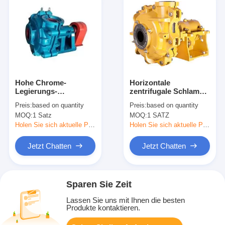
Hohe Chrome-
Horizontale
Legierungs-
zentrifugale Schlamm-
zentrifugale Schlamm-
Pumpe/hohe Chrome-
Preis:
based on quantity
Preis:
based on quantity
Pumpen-/Verschleißfestigkeits-
Schlamm-
MOQ:
1 Satz
MOQ:
1 SATZ
Hochleistungsschlamm-
Förderpumpe
Pumpe
Holen Sie sich aktuelle Preis
Holen Sie sich aktuelle Preis
Jetzt Chatten
Jetzt Chatten
Sparen Sie Zeit
Lassen Sie uns mit Ihnen die besten
Produkte kontaktieren.