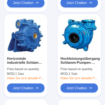
Jetzt Chatten
Jetzt Chatten
Horizontale
Hochleistungsübergangsze
industrielle Schlamm-
Schlamm-Pumpen-
Pumpen-hohes
hohes Chrom haltbar
Preis:
based on quantity
Preis:
based on quantity
Chrome-Material 800 -
im Blau
MOQ:
1 Satz
MOQ:
1 Satz
1350r/Minute
Holen Sie sich aktuelle Preis
Holen Sie sich aktuelle Preis
Jetzt Chatten
Jetzt Chatten