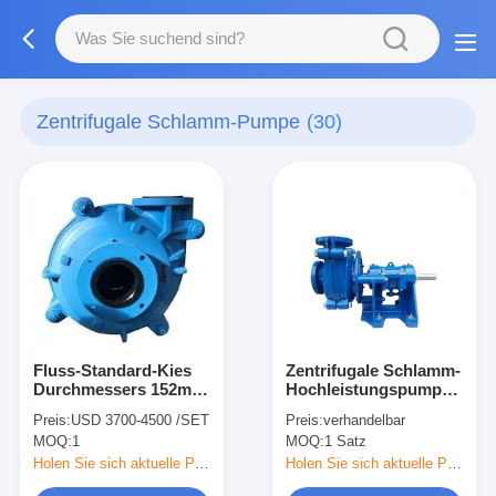
Zentrifugale Schlamm-Pumpe
(30)
Fluss-Standard-Kies
Zentrifugale Schlamm-
Durchmessers 152mm
Hochleistungspumpe/Struk
Bagger-
tragen industrielle
Preis:
USD 3700-4500 /SET
Preis:
verhandelbar
ausbaggernder Kopf-
Schlamm-Pumpe
MOQ:
1
MOQ:
1 Satz
der zentrifugalen
Schlamm-Pumpen-
Holen Sie sich aktuelle Preis
Holen Sie sich aktuelle Preis
maximaler 45m hoher