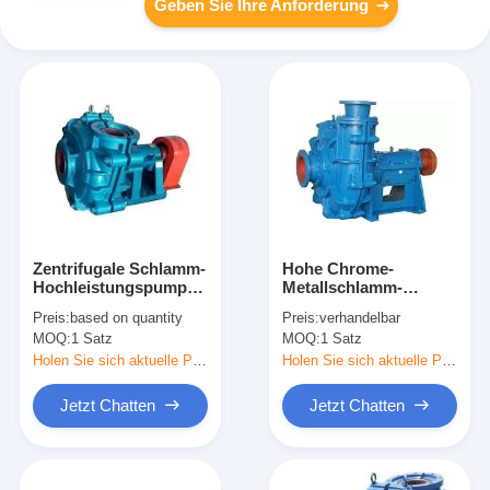
Geben Sie Ihre Anforderung
Zentrifugale Schlamm-
Hohe Chrome-
Hochleistungspumpe
Metallschlamm-
für metallurgischen
Hochleistungspumpen-
Preis:
based on quantity
Preis:
verhandelbar
Bergbau D 6/4 - AH
elektrischer oder
MOQ:
1 Satz
MOQ:
1 Satz
Dieselmotor-Wahl
Holen Sie sich aktuelle Preis
Holen Sie sich aktuelle Preis
Jetzt Chatten
Jetzt Chatten