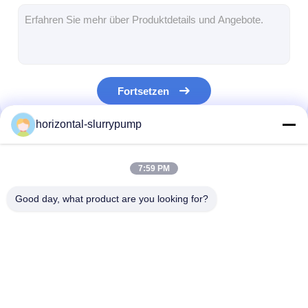
Horizontale Schlamm-Pumpe
Vertikale Schlamm-Pumpe
Fortsetzen
Zentrifugale Schlamm-Pumpe
horizontal-slurrypump
Hochleistungsschlamm-Pumpe
Unsere Kategorien
Wasserquellwärmepumpe
7:59 PM
Hydronic-Wärmepumpe
Good day, what product are you looking for?
Swimmingpool-Wärmepumpe
Wärmepumpe der hohen Temperatur
Horizontale
Vertikale Schlamm-
Zentrifugale
Mehrstufenkreiselpumpe
Schlamm-Pumpe
Pumpe
Schlamm-Pum