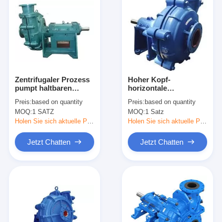
Zentrifugaler Prozess
Hoher Kopf-
pumpt haltbaren
horizontale
Gummianzug für das
zentrifugale
Preis:
based on quantity
Preis:
based on quantity
Bergbau von ISO
Entwässerungspumpe
MOQ:
1 SATZ
MOQ:
1 Satz
500 -
1000r/Mindestdrehzahl
Holen Sie sich aktuelle Preis
Holen Sie sich aktuelle Preis
Jetzt Chatten
Jetzt Chatten
Zuhause
Produkte
Videos