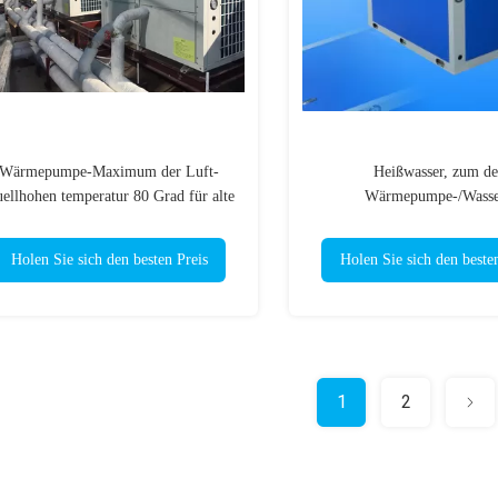
Wärmepumpe-Maximum der Luft-
Heißwasser, zum de
ellhohen temperatur 80 Grad für alte
Wärmepumpe-/Wasse
Haus-Heizung
Quellwärmepumpe-Systems z
Holen Sie sich den besten Preis
Holen Sie sich den beste
1
2