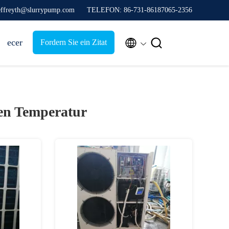
jeffreyth@slurrypump.com
TELEFON: 86-731-86187065-2356


ecer
Fordern Sie ein Zitat
n Temperatur