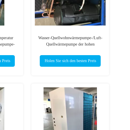
mperatur
Wasser-Quellwohnwärmepumpe-/Luft-
mepumpe-
Quellwärmepumpe der hohen
Temperatur inländische
n Preis
Holen Sie sich den besten Preis