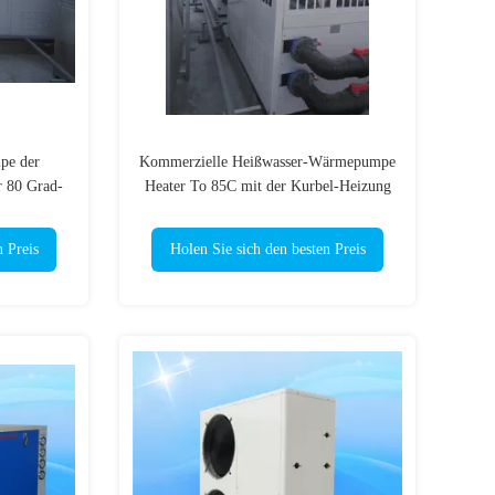
pe der
Kommerzielle Heißwasser-Wärmepumpe
r 80 Grad-
Heater To 85C mit der Kurbel-Heizung
zu wässern
automatisch
n Preis
Holen Sie sich den besten Preis