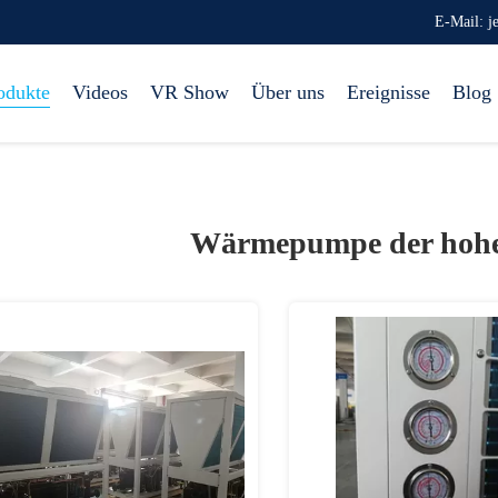
E-Mail: 
odukte
Videos
VR Show
Über uns
Ereignisse
Blog
Wärmepumpe der hohe