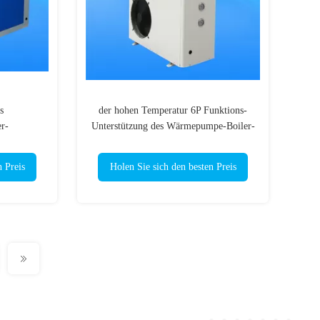
s
der hohen Temperatur 6P Funktions-
r-
Unterstützung des Wärmepumpe-Boiler-
u wässern
80℃ Wifi
n Preis
Holen Sie sich den besten Preis