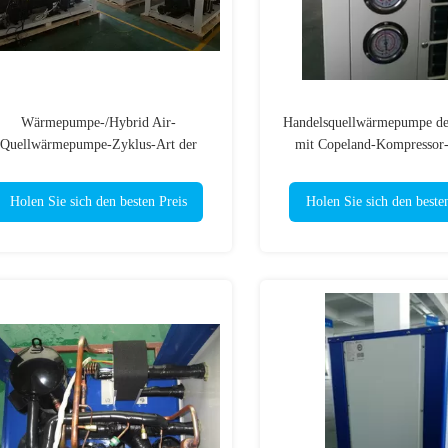
Wärmepumpe-/Hybrid Air-
Handelsquellwärmepumpe der
Quellwärmepumpe-Zyklus-Art der
mit Copeland-Kompressor-
hohen Temperatur 20P
Leiterplatte
Holen Sie sich den besten Preis
Holen Sie sich den beste