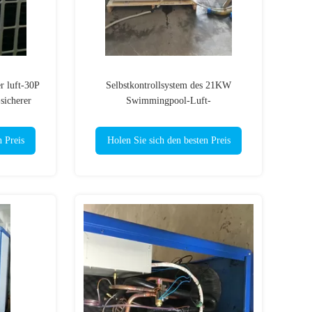
 luft-30P
Selbstkontrollsystem des 21KW
sicherer
Swimmingpool-Luft-
Quellwärmepumpe-Boiler-80℃
n Preis
Holen Sie sich den besten Preis