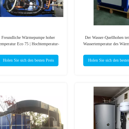
Freundliche Wärmepumpe hoher
Der Wasser-Quellhohen te
emperatur Eco 75 | Hochtemperatur-
Wassertemperatur des Wär
R134a CER 80C bescheinigt
Boiler-80Deg
Holen Sie sich den besten Preis
Holen Sie sich den beste