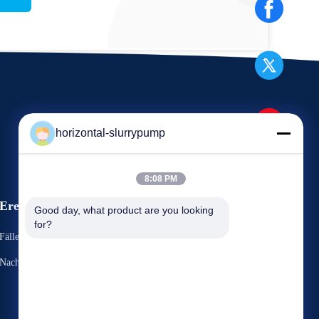
horizontal-slurrypump
8:08 PM
Ereignisse
Good day, what product are you looking 
Fordern Sie ein Zitat
for?
Fälle
TELEFON: 86-731-86187065-2356
Nachrichten
Fax: 86-731-86187065



