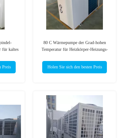
indel-
80 C Wärmepumpe der Grad-hohen
 für kaltes
Temperatur für Heizkörper-Heizungs-
Ventilatorkonvektor
n Preis
Holen Sie sich den besten Preis