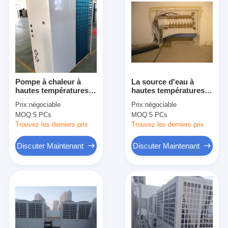
Pompe à chaleur à
La source d'eau à
hautes températures
hautes températures
de degré de 80 C pour
professionnelle
Prix:
négociable
Prix:
négociable
la bobine de fan de
chaleur la pompe 7 |
MOQ:
5 PCs
MOQ:
5 PCs
chauffage de radiateur
28kw degré C de
maximum 75
Trouvez les derniers prix
Trouvez les derniers prix
Discuter Maintenant
Discuter Maintenant
Accueil
produits
Vidéos