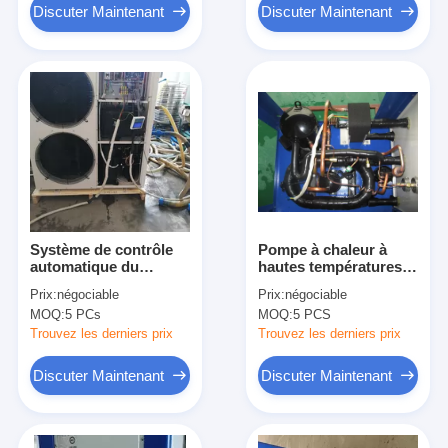
Discuter Maintenant
Discuter Maintenant
Système de contrôle
Pompe à chaleur à
automatique du
hautes températures
chauffe-eau 80℃ de
écologique 75 | CE à
Prix:
négociable
Prix:
négociable
pompe à chaleur de
hautes températures
MOQ:
5 PCs
MOQ:
5 PCS
source d'air de piscine
de 80C R134a
21KW
diplômée
Trouvez les derniers prix
Trouvez les derniers prix
Discuter Maintenant
Discuter Maintenant