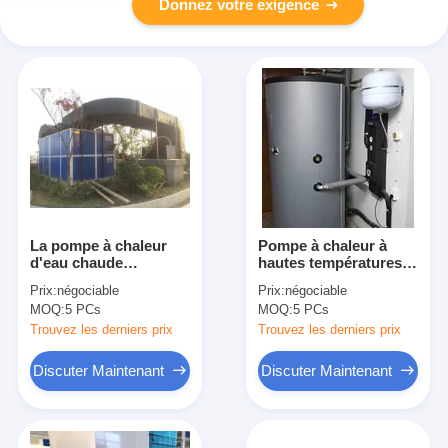
Donnez votre exigence
La pompe à chaleur
Pompe à chaleur à
d'eau chaude
hautes températures
domestique/pompe à
intelligente de haute
Prix:
négociable
Prix:
négociable
chaleur moulue
cannette de fil pour
MOQ:
5 PCs
MOQ:
5 PCs
résidentielle de source
l'OIN de la CE de
a galvanisé la tôle
climat froid
Trouvez les derniers prix
Trouvez les derniers prix
d'acier
Discuter Maintenant
Discuter Maintenant