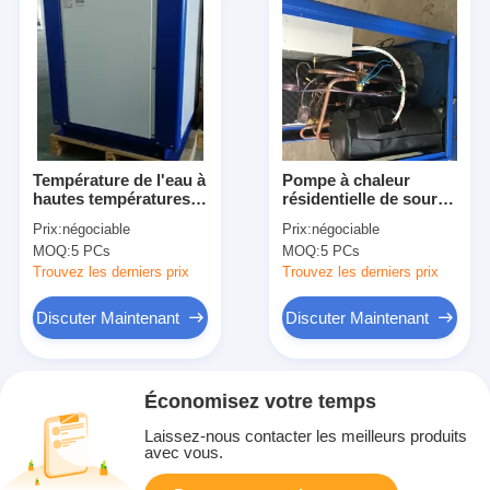
Température de l'eau à
Pompe à chaleur
hautes températures
résidentielle de source
du chauffe-eau 80Deg
d'eau/pompe à chaleur
Prix:
négociable
Prix:
négociable
de pompe à chaleur de
domestique à hautes
MOQ:
5 PCs
MOQ:
5 PCs
source d'eau
températures de
source d'air
Trouvez les derniers prix
Trouvez les derniers prix
Discuter Maintenant
Discuter Maintenant
Économisez votre temps
Laissez-nous contacter les meilleurs produits
avec vous.