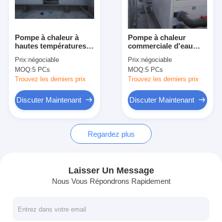
VR Show
À propos de nous
Pompe à chaleur à
Pompe à chaleur
hautes températures
commerciale d'eau
Visite de l'usine
galvanisée de tôle
chaude Heater To 85C
Prix:
négociable
Prix:
négociable
d'acier pompe à
avec le chauffage de
MOQ:
5 PCs
MOQ:
5 PCs
chaleur air-eau de 80
manivelle automatique
Contrôle de la qualité
degrés
Trouvez les derniers prix
Trouvez les derniers prix
nous contacter
Discuter Maintenant
Discuter Maintenant
Nouvelles
Regardez plus
Tous les cas
Blog
Laisser Un Message
Nous Vous Répondrons Rapidement
Discuter Maintenant
Ecer