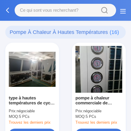
Pompe À Chaleur À Hautes Températures
(16)
type à hautes
pompe à chaleur
températures de cycle
commerciale de
de pompe à la chaleur
source d'air 30P avec
Prix:
négociable
Prix:
négociable
20P/de pompe à
la carte sûre de
MOQ:
5 PCs
MOQ:
5 PCs
chaleur source de
compresseur de
Hybrid Air
Copeland
Trouvez les derniers prix
Trouvez les derniers prix