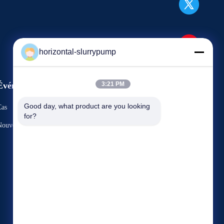
horizontal-slurrypump
Événements
3:21 PM
Demandez une citation
Good day, what product are you looking 
Cas
for?
TéLéPHONE : 86-731-86187065-
Nouvelles
2356
Fax : 86-731-86187065



