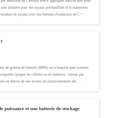
e par induction de Canroon 80Kw appliquée dans en mer pour
ont utilisées pour des tuyaux préchauffant et le traitement
soudure de tuyaux avec nos bobines d'induction de C !
 ?
me de gestion de batterie (BMS) est n'importe quel système
chargeable (paquet de cellules ou de batterie), comme par
ment en dehors de son secteur de fonctionnement sûr, ...
de puissance et une batterie de stockage