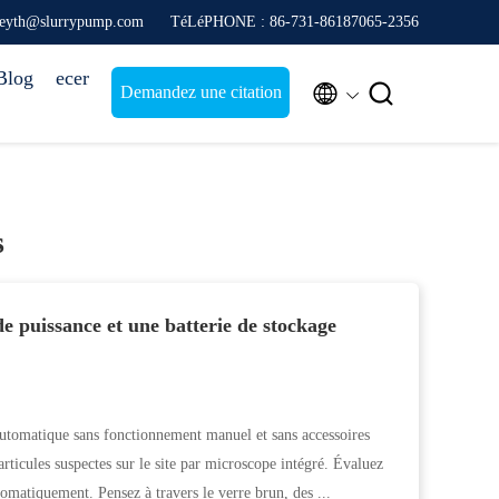
freyth@slurrypump.com
TéLéPHONE : 86-731-86187065-2356
Blog
ecer


Demandez une citation
s
de puissance et une batterie de stockage
automatique sans fonctionnement manuel et sans accessoires
articules suspectes sur le site par microscope intégré. Évaluez
utomatiquement. Pensez à travers le verre brun, des ...