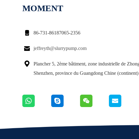
MOMENT

86-731-86187065-2356

jeffreyth@slurrypump.com

Plancher 5, 2ème bâtiment, zone industrielle de Zhongl
Shenzhen, province du Guangdong Chine (continent)