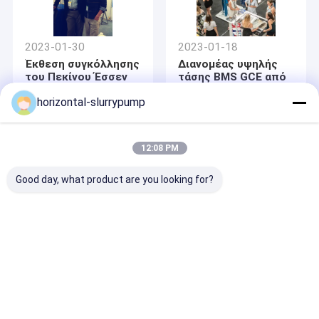
2023-01-30
2023-01-18
Έκθεση συγκόλλησης
Διανομέας υψηλής
του Πεκίνου Έσσεν
τάσης BMS GCE από
Gautam Buddh Nagar,
horizontal-slurrypump
Ινδία
12:08 PM
Good day, what product are you looking for?
2023-01-18
2023-01-18
Διαφορά μεταξύ
Ποια είναι η
μπαταρίας ισχύος και
λειτουργία BMS;
μπαταρίας
αποθήκευσης
ενέργειας!
Αρχική
Περίπου
επαφή
Desktop