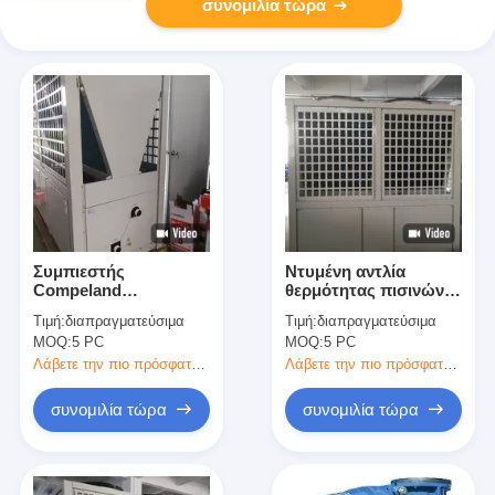
συνομιλία τώρα
Συμπιεστής
Ντυμένη αντλία
Compeland
θερμότητας πισινών
θερμοσιφώνων
Matel/υψηλό ψυγείο
Τιμή:
διαπραγματεύσιμα
Τιμή:
διαπραγματεύσιμα
ανταλλακτών τιτανίου
νερού ΣΠΟΛΏΝ 100kw
MOQ:
5 PC
MOQ:
5 PC
αντλιών θερμότητας
πισινών του Φούτζι
Λάβετε την πιο πρόσφατη τιμή
Λάβετε την πιο πρόσφατη τιμή
100kw
συνομιλία τώρα
συνομιλία τώρα