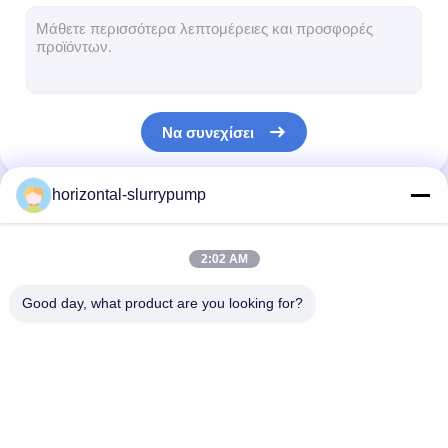
Οριζόντια αντλία πηλού
Κάθετη αντλία πηλού
Να συνεχίσει
Φυγοκεντρική αντλία πηλού
Βαρέων καθηκόντων αντλία πηλού
horizontal-slurrypump
Οι Κατηγορίες Μας
αντλία θερμότητας πηγής νερού
2:02 AM
Αντλία θερμότητας Hydronic
Good day, what product are you looking for?
αντλία θερμότητας πισινών
υψηλής θερμοκρασίας αντλία θερμότητας
Οριζόντια αντλία
Κάθετη αντλία πηλού
Φυγοκεντρική 
πολυβάθμια φυγοκεντρική αντλία
πηλού
πηλού