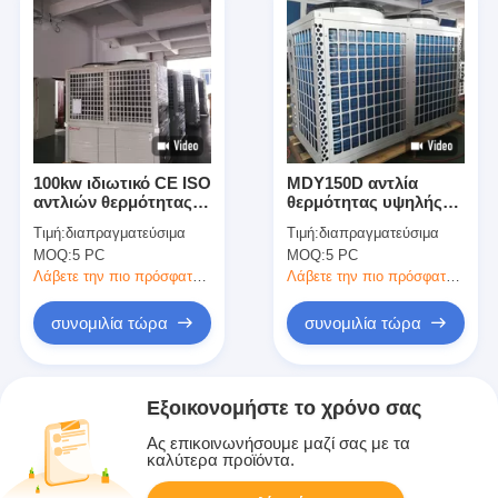
100kw ιδιωτικό CE ISO
MDY150D αντλία
αντλιών θερμότητας
θερμότητας υψηλής
θερμοσιφώνων
αποδοτικότητας για τη
Τιμή:
διαπραγματεύσιμα
Τιμή:
διαπραγματεύσιμα
πισινών υψηλής
θέρμανση πισινών και
MOQ:
5 PC
MOQ:
5 PC
αποδοτικότητας
τη σταθερή
θερμοκρασία
Λάβετε την πιο πρόσφατη τιμή
Λάβετε την πιο πρόσφατη τιμή
συνομιλία τώρα
συνομιλία τώρα
Εξοικονομήστε το χρόνο σας
Ας επικοινωνήσουμε μαζί σας με τα
καλύτερα προϊόντα.