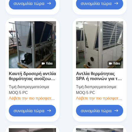
συνομιλία τώρα
συνομιλία τώρα
Καυτή δροσερή αντλία
Αντλία θερμότητας
θερμότητας ανοίξεων
SPA ή πισινών για το
για το ενεργειακό
δημόσιο φύλλο
Τιμή:
διαπραγματεύσιμα
Τιμή:
διαπραγματεύσιμα
αυτόματο ξεπάγωμα
χάλυβα λιμνών
MOQ:
5 PC
MOQ:
5 PC
αποταμίευσης
γαλβανισμένο 84KW
πισινών
Λάβετε την πιο πρόσφατη τιμή
Λάβετε την πιο πρόσφατη τιμή
συνομιλία τώρα
συνομιλία τώρα