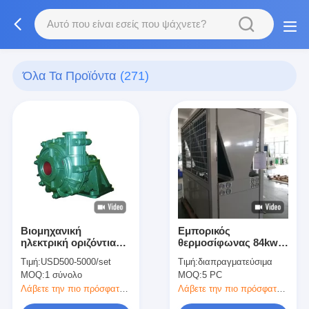
Όλα Τα Προϊόντα
(271)
Βιομηχανική
Εμπορικός
ηλεκτρική οριζόντια
θερμοσίφωνας 84kw
αντλία πηλού/βαρέων
αντλιών θερμότητας
Τιμή:
USD500-5000/set
Τιμή:
διαπραγματεύσιμα
καθηκόντων
λιμνών συμπαγή που
MOQ:
1 σύνολο
MOQ:
5 PC
φυγόκεντρος αντλιών
σχεδιάζεται που
λάσπης
θερμαίνει
Λάβετε την πιο πρόσφατη τιμή
Λάβετε την πιο πρόσφατη τιμή