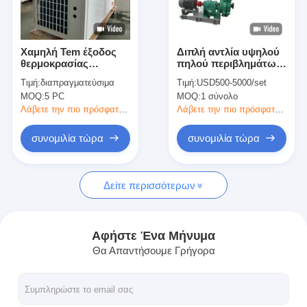
Εμφάνιση VR
Σχετικά με εμάς
Χαμηλή Tem έξοδος
Διπλή αντλία υψηλού
θερμοκρασίας
πηλού περιβλημάτων,
εργοστάσιο Περιήγηση
απόγειου συμπιεστών
φυγοκεντρική αντλία
Τιμή:
διαπραγματεύσιμα
Τιμή:
USD500-5000/set
Copeland αντλιών
λάσπης αντλιών
MOQ:
5 PC
MOQ:
1 σύνολο
θερμότητας πισινών
λάσπης αναρρόφησης
Ποιοτικός έλεγχος
της EVI
τελών
Λάβετε την πιο πρόσφατη τιμή
Λάβετε την πιο πρόσφατη τιμή
Επικοινωνήστε μαζί μας
συνομιλία τώρα
συνομιλία τώρα
Ειδήσεις
Δείτε περισσότερων
Όλες οι περιπτώσεις
Blog
Αφήστε Ένα Μήνυμα
Θα Απαντήσουμε Γρήγορα
συνομιλία τώρα
Ecer