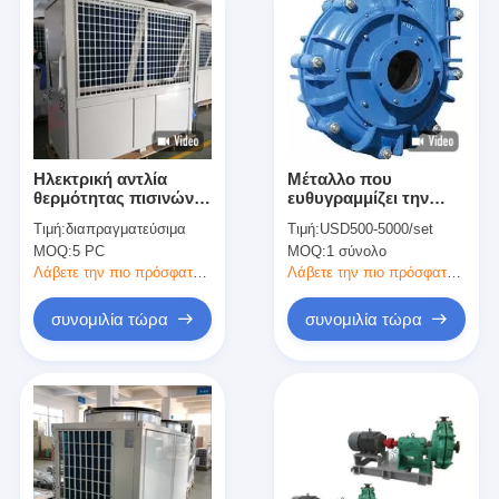
Ηλεκτρική αντλία
Μέταλλο που
θερμότητας πισινών
ευθυγραμμίζει την
υψηλής
οριζόντια πηλού
Τιμή:
διαπραγματεύσιμα
Τιμή:
USD500-5000/set
αποδοτικότητας/
απομάκρυνση νερού
MOQ:
5 PC
MOQ:
1 σύνολο
εσωτερική αντλία
υψηλής λάσπης
θερμότητας λιμνών
αντλιών έμπειρη
Λάβετε την πιο πρόσφατη τιμή
Λάβετε την πιο πρόσφατη τιμή
άμμος
συνομιλία τώρα
συνομιλία τώρα
Αρχική σελίδα
προϊόντα
Βίντεο