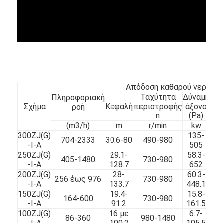
Απόδοση καθαρού νερού
Ταχύτητα
Δύναμη
Πληροφοριακή
Απο
Σχήμα
Κεφαλή
περιστροφής
άξονα
ροή
n
(Pa)
(m3/h)
m
r/min
kw
300ZJ(G)
135-
704-2333
30.6-80
490-980
-I-A
505
250ZJ(G)
29.1-
58.3-
405-1480
730-980
-I-A
128.7
652
200ZJ(G)
28-
60.3-
256 έως 976
730-980
-I-A
133.7
448.1
150ZJ(G)
19.4-
15.8-
164-600
730-980
-I-A
91.2
161.5
100ZJ(G)
16 με
6.7-
86-360
980-1480
-I-A
100.2
105.5