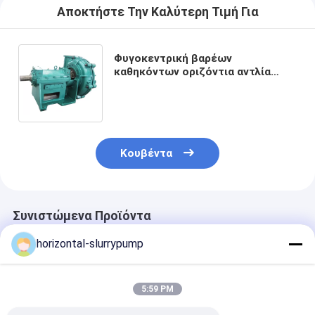
Αποκτήστε Την Καλύτερη Τιμή Για
Φυγοκεντρική βαρέων
καθηκόντων οριζόντια αντλία
πηλού/αντλία 300 μ ³ /h ηλύος
καθαρισμού λυμμάτων
Κουβέντα
Συνιστώμενα Προϊόντα
horizontal-slurrypump
5:59 PM