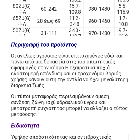
80ZJ(G)
15.7-
5.5-
60-242
980-1480
-I-A
109.8
115.9
65ZJ(G)
11.2-
1.7-
28 έως 69
960-1460
-I-A
34.8
10.8
50ZJ(G)
34.3-
9.7-
31-111
970-1480
-I-A
110.7
66.9
40ZJ(G)
9.1-
Περιγραφή του προϊόντος
9-23
1400-2900
0.3-4.7
-I-A
44.6
Οι αντλίες υγρασίας είναι επιτυχημένες εδώ και
πάνω από μια δεκαετία στις πιο απαιτητικές
εφαρμογές στον κόσμο.Η εξαιρετικά παχιά
ελαστομερή επένδυση και οι τροχονόμοι βαριάς
χρήσης κάνουν αυτή την αντλία να έχει μεγαλύτερη
διάρκεια ζωής.
Οι τύποι μεταφοράς περιλαμβάνουν άμεση
σύνδεση, ζώνη, ισχύ υδραυλικού υγρού και
Αρχική σελίδα
μετατροπή συχνότητας.μπορεί να αλλάξει ο τύπος
μετάδοσης.
προϊόντα
Ειδικότητα
Βίντεο
Υψηλής αποδοτικότητας και αντιβροχτικής