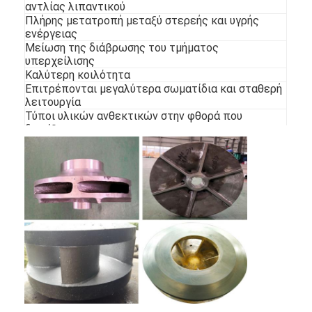
αντλίας λιπαντικού
Εμφάνιση VR
Πλήρης μετατροπή μεταξύ στερεής και υγρής
ενέργειας
Σχετικά με εμάς
Μείωση της διάβρωσης του τμήματος
υπερχείλισης
Καλύτερη κοιλότητα
εργοστάσιο Περιήγηση
Επιτρέπονται μεγαλύτερα σωματίδια και σταθερή
λειτουργία
Ποιοτικός έλεγχος
Τύποι υλικών ανθεκτικών στην φθορά που
διατίθενται
Επικοινωνήστε μαζί μας
Ειδήσεις
Όλες οι περιπτώσεις
Blog
συνομιλία τώρα
Ecer