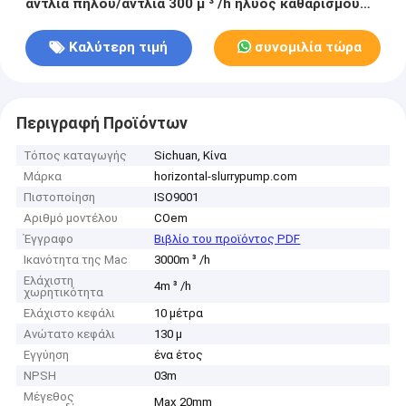
αντλία πηλού/αντλία 300 μ ³ /h ηλύος καθαρισμού
λυμμάτων
Καλύτερη τιμή
συνομιλία τώρα
Περιγραφή Προϊόντων
Τόπος καταγωγής
Sichuan, Κίνα
Μάρκα
horizontal-slurrypump.com
Πιστοποίηση
ISO9001
Αριθμό μοντέλου
COem
Έγγραφο
Βιβλίο του προϊόντος PDF
Ικανότητα της Mac
3000m ³ /h
Ελάχιστη
4m ³ /h
χωρητικότητα
Ελάχιστο κεφάλι
10 μέτρα
Ανώτατο κεφάλι
130 μ
Εγγύηση
ένα έτος
NPSH
03m
Μέγεθος
Max 20mm