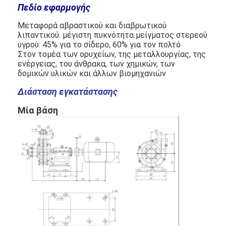
Πεδίο εφαρμογής
Μεταφορά αβραστικού και διαβρωτικού
Οριζόντια αντλία πηλού
λιπαντικού: μέγιστη πυκνότητα μείγματος στερεού
υγρού: 45% για το σίδερο, 60% για τον πολτό
Κάθετη αντλία πηλού
Στον τομέα των ορυχείων, της μεταλλουργίας, της
ενέργειας, του άνθρακα, των χημικών, των
δομικών υλικών και άλλων βιομηχανιών
Φυγοκεντρική αντλία πηλού
Διάσταση εγκατάστασης
Βαρέων καθηκόντων αντλία πηλού
Μία βάση
αντλία θερμότητας πηγής νερού
Αντλία θερμότητας Hydronic
αντλία θερμότητας πισινών
υψηλής θερμοκρασίας αντλία θερμότητας
πολυβάθμια φυγοκεντρική αντλία