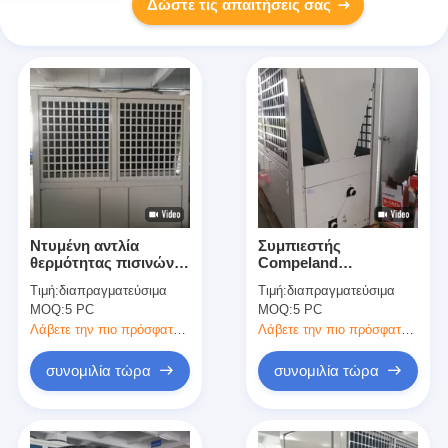
Δώστε τις απαιτήσεις σας
Ντυμένη αντλία
Συμπιεστής
θερμότητας πισινών
Compeland
Matel/υψηλό ψυγείο
θερμοσιφώνων
Τιμή:
διαπραγματεύσιμα
Τιμή:
διαπραγματεύσιμα
νερού ΣΠΟΛΏΝ 100kw
ανταλλακτών τιτανίου
MOQ:
5 PC
MOQ:
5 PC
αντλιών θερμότητας
πισινών του Φούτζι
Λάβετε την πιο πρόσφατη τιμή
Λάβετε την πιο πρόσφατη τιμή
100kw
συνομιλία τώρα
συνομιλία τώρα