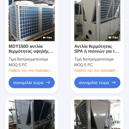
MDY150D αντλία
Αντλία θερμότητας
θερμότητας υψηλής
SPA ή πισινών για το
αποδοτικότητας για τη
δημόσιο φύλλο
Τιμή:
διαπραγματεύσιμα
Τιμή:
διαπραγματεύσιμα
θέρμανση πισινών και
χάλυβα λιμνών
MOQ:
5 PC
MOQ:
5 PC
τη σταθερή
γαλβανισμένο 84KW
θερμοκρασία
Λάβετε την πιο πρόσφατη τιμή
Λάβετε την πιο πρόσφατη τιμή
συνομιλία τώρα
συνομιλία τώρα
Αρχική σελίδα
προϊόντα
Βίντεο