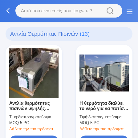
Αντλία Θερμότητας Πισινών
(13)
Αντλία θερμότητας
Η θερμότητα διαλύει
πισινών υψηλής
το νερό για να ποτίσει
αποδοτικότητας που
την αντλία
Τιμή:
διαπραγματεύσιμα
Τιμή:
διαπραγματεύσιμα
τρέχει χαμηλότερα
θερμότητας, μονάδα
MOQ:
5 PC
MOQ:
5 PC
αντλιών θερμότητας
Λάβετε την πιο πρόσφατη τιμή
Λάβετε την πιο πρόσφατη τιμή