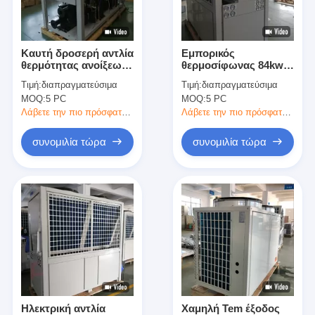
Εμφάνιση VR
Σχετικά με εμάς
Καυτή δροσερή αντλία
Εμπορικός
θερμότητας ανοίξεων
θερμοσίφωνας 84kw
εργοστάσιο Περιήγηση
για το ενεργειακό
αντλιών θερμότητας
Τιμή:
διαπραγματεύσιμα
Τιμή:
διαπραγματεύσιμα
αυτόματο ξεπάγωμα
λιμνών συμπαγή που
MOQ:
5 PC
MOQ:
5 PC
αποταμίευσης
σχεδιάζεται που
Ποιοτικός έλεγχος
πισινών
θερμαίνει
Λάβετε την πιο πρόσφατη τιμή
Λάβετε την πιο πρόσφατη τιμή
Επικοινωνήστε μαζί μας
συνομιλία τώρα
συνομιλία τώρα
Ειδήσεις
Όλες οι περιπτώσεις
Blog
συνομιλία τώρα
Ecer
Ηλεκτρική αντλία
Χαμηλή Tem έξοδος