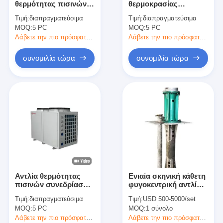
θερμότητας πισινών
θερμοκρασίας
υψηλής
απόγειου συμπιεστών
Τιμή:
διαπραγματεύσιμα
Τιμή:
διαπραγματεύσιμα
αποδοτικότητας/
Copeland αντλιών
MOQ:
Οριζόντια αντλία πηλού
5 PC
MOQ:
5 PC
εσωτερική αντλία
θερμότητας πισινών
θερμότητας λιμνών
της EVI
Λάβετε την πιο πρόσφατη τιμή
Λάβετε την πιο πρόσφατη τιμή
Κάθετη αντλία πηλού
συνομιλία τώρα
συνομιλία τώρα
Φυγοκεντρική αντλία πηλού
Βαρέων καθηκόντων αντλία πηλού
αντλία θερμότητας πηγής νερού
Αντλία θερμότητας Hydronic
αντλία θερμότητας πισινών
Αντλία θερμότητας
Ενιαία σκηνική κάθετη
υψηλής θερμοκρασίας αντλία θερμότητας
πισινών συνεδρίασης
φυγοκεντρική αντλία
10P με το
αντι - καυστική ουσία
Τιμή:
διαπραγματεύσιμα
Τιμή:
USD 500-5000/set
θερμοσίφωνα 42KW
για τη χημική
πολυβάθμια φυγοκεντρική αντλία
MOQ:
5 PC
MOQ:
1 σύνολο
λιμνών ελέγχου WIFI
βιομηχανία
Λάβετε την πιο πρόσφατη τιμή
Λάβετε την πιο πρόσφατη τιμή