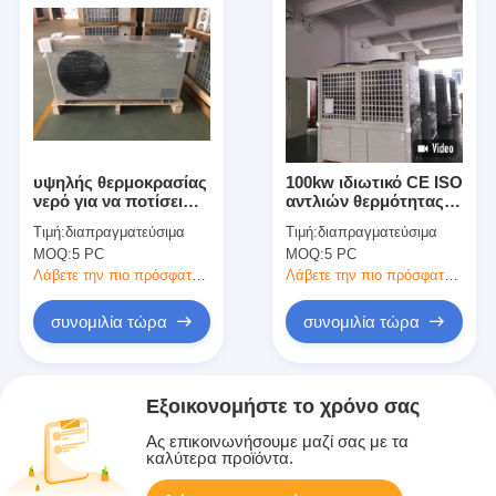
υψηλής θερμοκρασίας
100kw ιδιωτικό CE ISO
νερό για να ποτίσει
αντλιών θερμότητας
την αντλία θερμότητας
θερμοσιφώνων
Τιμή:
διαπραγματεύσιμα
Τιμή:
διαπραγματεύσιμα
πισινών υψηλής
MOQ:
5 PC
MOQ:
5 PC
αποδοτικότητας
Λάβετε την πιο πρόσφατη τιμή
Λάβετε την πιο πρόσφατη τιμή
συνομιλία τώρα
συνομιλία τώρα
Εξοικονομήστε το χρόνο σας
Ας επικοινωνήσουμε μαζί σας με τα
καλύτερα προϊόντα.