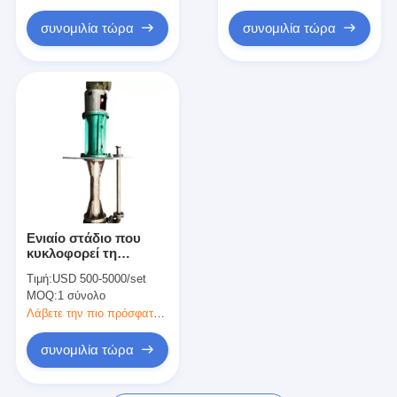
κάθετη φυγοκεντρική αντλία
συνομιλία τώρα
συνομιλία τώρα
οριζόντια φυγοκεντρική αντλία
Μέρη αντλιών πηλού
Ενιαίο στάδιο που
κυκλοφορεί τη
φυγοκεντρική αντλία,
Τιμή:
USD 500-5000/set
διαβρωτική ανθεκτική
MOQ:
1 σύνολο
χημική αντλία
Λάβετε την πιο πρόσφατη τιμή
συνομιλία τώρα