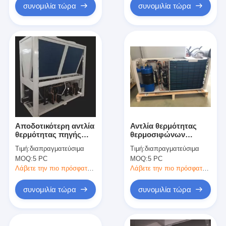
συνομιλία τώρα
συνομιλία τώρα
Αποδοτικότερη αντλία
Αντλία θερμότητας
θερμότητας πηγής
θερμοσιφώνων
νερού αντλιών
πισινών συνεδρίασης
Τιμή:
διαπραγματεύσιμα
Τιμή:
διαπραγματεύσιμα
θερμότητας λιμνών
MOQ:
5 PC
MOQ:
5 PC
380V
Λάβετε την πιο πρόσφατη τιμή
Λάβετε την πιο πρόσφατη τιμή
συνομιλία τώρα
συνομιλία τώρα