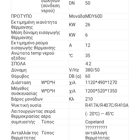
σωλήνων
DN
50
(σύνδεση
νερού)
ΠΡΟΤΥΠΟ
Μονάδα
MDY60D
Εκτιμημένη ικανότητα
KW
26
θέρμανσης
Μέση δύναμη εισαγωγής
KW
6
θέρμανσης
Εκτιμημένο ρεύμα
Α
12
εισαγωγής θέρμανσης
Ανώτατα temp νερού
℃
35
εξόδου
ΣΠΟΛΑ
4.2
Δύναμη
V/Hz
380/50
Θόρυβος
DB (α)
60
Διάσταση
W*D*H
χιλ.
1120*490*1270
Μέγεθος
W*D*H
χιλ.
1200*520*1350
συσκευασίας
Βάρος μονάδων
Κλ
210
Ψυκτική ουσία
R417A/R407C/R410A
Λειτουργώντας σειρά
(- 20℃) — 45℃
θερμοκρασίας αέρα
συμπιεστής
Τύπος
Copeland
??????????
Ανταλλάκτης
Τύπος
ανταλλαγή
θερμότητας
θερμότητας