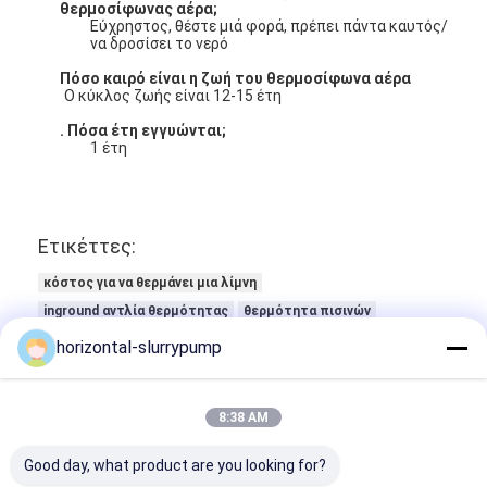
θερμοσίφωνας αέρα;
Εύχρηστος, θέστε μιά φορά, πρέπει πάντα καυτός/
να δροσίσει το νερό
Πόσο καιρό είναι η ζωή του θερμοσίφωνα αέρα
Ο κύκλος ζωής είναι 12-15 έτη
. Πόσα έτη εγγυώνται;
1 έτη
Ετικέττες:
κόστος για να θερμάνει μια λίμνη
inground αντλία θερμότητας
θερμότητα πισινών
horizontal-slurrypump
8:38 AM
Good day, what product are you looking for?