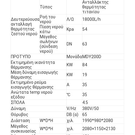
Ανταλλάκτης
Τύπος
θερμότητας
τιτανίου
Ροή του
Δευτερεύουσα
Λ/Ω
18000L/h
νερού
ανταλλαγή
Πίεση νερού
θερμότητας
Kpa
54
κάτω
ζεστού νερού
Μέγεθος
σωλήνων
DN
63
(σύνδεση
νερού)
ΠΡΟΤΥΠΟ
Μονάδα
MDY200D
Εκτιμημένη ικανότητα
KW
84
θέρμανσης
Μέση δύναμη εισαγωγής
KW
19
θέρμανσης
Εκτιμημένο ρεύμα
Α
35
εισαγωγής θέρμανσης
Ανώτατα temp νερού
℃
35
εξόδου
ΣΠΟΛΑ
4.5
Δύναμη
V/Hz
380V/50
Θόρυβος
DB (α)
65
Διάσταση
W*D*H
χιλ.
1990*980*2080
Μέγεθος
W*D*H
χιλ.
2080×1150×2130
συσκευασίας