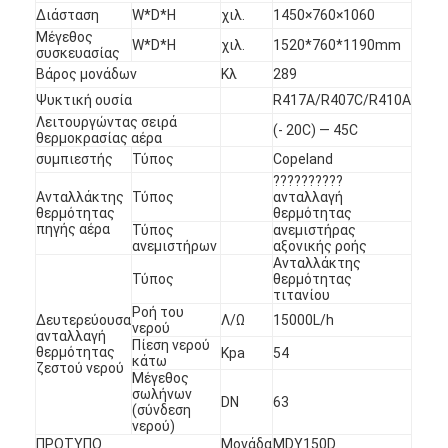
Διάσταση
W*D*H
χιλ.
1450×760×1060
Μέγεθος
W*D*H
χιλ.
1520*760*1190mm
συσκευασίας
Βάρος μονάδων
Κλ
289
Ψυκτική ουσία
R417A/R407C/R410A
Λειτουργώντας σειρά
(- 20C) — 45C
θερμοκρασίας αέρα
συμπιεστής
Τύπος
Copeland
??????????
Ανταλλάκτης
Τύπος
ανταλλαγή
θερμότητας
θερμότητας
πηγής αέρα
Τύπος
ανεμιστήρας
ανεμιστήρων
αξονικής ροής
Ανταλλάκτης
Τύπος
θερμότητας
τιτανίου
Ροή του
Δευτερεύουσα
Λ/Ω
15000L/h
νερού
ανταλλαγή
Πίεση νερού
θερμότητας
Kpa
54
κάτω
ζεστού νερού
Μέγεθος
σωλήνων
DN
63
(σύνδεση
νερού)
ΠΡΟΤΥΠΟ
Μονάδα
MDY150D