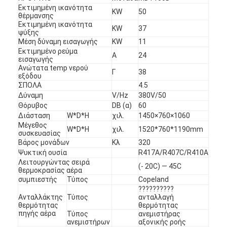
Εκτιμημένη ικανότητα
KW
50
θέρμανσης
Εκτιμημένη ικανότητα
KW
37
ψύξης
Μέση δύναμη εισαγωγής
KW
11
Εκτιμημένο ρεύμα
Α
24
εισαγωγής
Ανώτατα temp νερού
Γ
38
εξόδου
ΣΠΟΛΑ
4.5
Δύναμη
V/Hz
380V/50
Θόρυβος
DB (α)
60
Διάσταση
W*D*H
χιλ.
1450×760×1060
Μέγεθος
W*D*H
χιλ.
1520*760*1190mm
συσκευασίας
Βάρος μονάδων
Κλ
320
Ψυκτική ουσία
R417A/R407C/R410A
Λειτουργώντας σειρά
(- 20C) — 45C
θερμοκρασίας αέρα
συμπιεστής
Τύπος
Copeland
??????????
Ανταλλάκτης
Τύπος
ανταλλαγή
θερμότητας
θερμότητας
πηγής αέρα
Τύπος
ανεμιστήρας
ανεμιστήρων
αξονικής ροής