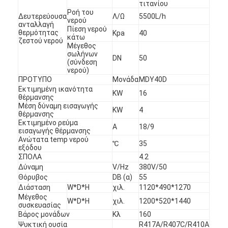
τιτανίου
Ροή του
Δευτερεύουσα
Λ/Ω
5500L/h
νερού
ανταλλαγή
Πίεση νερού
θερμότητας
Kpa
40
κάτω
ζεστού νερού
Μέγεθος
σωλήνων
DN
50
(σύνδεση
νερού)
ΠΡΟΤΥΠΟ
Μονάδα
MDY40D
Εκτιμημένη ικανότητα
KW
16
θέρμανσης
Μέση δύναμη εισαγωγής
KW
4
θέρμανσης
Εκτιμημένο ρεύμα
Α
18/9
εισαγωγής θέρμανσης
Ανώτατα temp νερού
℃
35
εξόδου
ΣΠΟΛΑ
4.2
Δύναμη
V/Hz
380V/50
Θόρυβος
DB (α)
55
Διάσταση
W*D*H
χιλ.
1120*490*1270
Μέγεθος
W*D*H
χιλ.
1200*520*1440
συσκευασίας
Βάρος μονάδων
Κλ
160
Ψυκτική ουσία
R417A/R407C/R410A