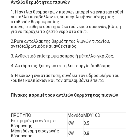
Αντλία θερμότητας πισινών
1. Η αντλία θερμαστρών πισινών μπορεί να εγκατασταθεί
σε πολλά περιβάλλοντα, συμπεριλαμβανομένης μιας
σταθερής θερμοκρασίας
πισίνα, σταθερό σύστημα ζεστού νερού σαουνών, βίλα, ή
για να παρέχει το ζεστό νερό στο σπίτι.
2.Pure ανταλλάκτης θερμότητας λιμνών τιτανίου,
αντιδιαβρωτικός και ανθεκτικός.
3. Ανθεκτικό επίστρωμα άσπρος ή μέταλλο-γκρίζος.
4. Αυτόματος-ξεπαγώστε τη λειτουργία διαθέσιμη.
5. Η εύκολη εγκατάσταση, συνδέει τον υδροσωλήνα του
/outlet κολπίσκων και τον απολαμβάνει έπειτα.
Πίνακες παραμέτρου αντλιών θερμότητας πισινών
ΠΡΟΤΥΠΟ
Μονάδα
MDY10D
Εκτιμημένη ικανότητα
KW
3.5
θέρμανσης
Μέση δύναμη εισαγωγής
KW
0,8
θέρμανσης