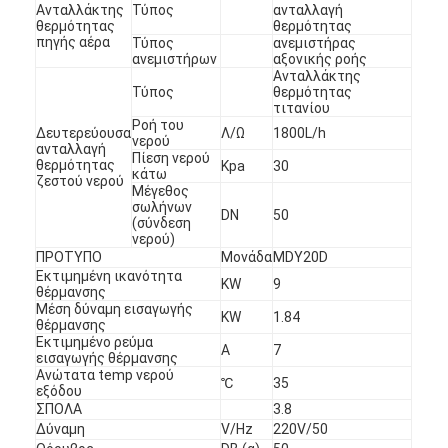
Ανταλλάκτης
Τύπος
ανταλλαγή
θερμότητας
θερμότητας
πηγής αέρα
Τύπος
ανεμιστήρας
Οριζόντια αντλία πηλού
ανεμιστήρων
αξονικής ροής
Ανταλλάκτης
Τύπος
θερμότητας
Κάθετη αντλία πηλού
τιτανίου
Ροή του
Δευτερεύουσα
Λ/Ω
1800L/h
νερού
Φυγοκεντρική αντλία πηλού
ανταλλαγή
Πίεση νερού
θερμότητας
Kpa
30
κάτω
ζεστού νερού
Βαρέων καθηκόντων αντλία πηλού
Μέγεθος
σωλήνων
DN
50
(σύνδεση
αντλία θερμότητας πηγής νερού
νερού)
ΠΡΟΤΥΠΟ
Μονάδα
MDY20D
Εκτιμημένη ικανότητα
Αντλία θερμότητας Hydronic
KW
9
θέρμανσης
Μέση δύναμη εισαγωγής
KW
1.84
αντλία θερμότητας πισινών
θέρμανσης
Εκτιμημένο ρεύμα
Α
7
εισαγωγής θέρμανσης
υψηλής θερμοκρασίας αντλία θερμότητας
Ανώτατα temp νερού
℃
35
εξόδου
ΣΠΟΛΑ
3.8
πολυβάθμια φυγοκεντρική αντλία
Δύναμη
V/Hz
220V/50