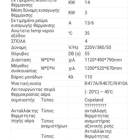
KW
14
θέρμανσης
Μέση δύναμη εισαγωγής
KW
3
θέρμανσης
Εκτιμημένο ρεύμα
Α
13/6
εισαγωγής θέρμανσης
Ανώτατα temp νερού
℃
35
εξόδου
ΣΠΟΛΑ
4
Δύναμη
V/Hz
220V/380/50
Θόρυβος
DB (α)
55
Διάσταση
W*D*H
χιλ.
1120*490*790mm
Μέγεθος
W*D*H
χιλ.
1200*520*870mm
συσκευασίας
Βάρος μονάδων
Κλ
110
Ψυκτική ουσία
R417A/R407C/R410A
Λειτουργώντας σειρά
(- 20℃) — 45℃
θερμοκρασίας αέρα
συμπιεστής
Τύπος
Copeland
??????????
Ανταλλάκτης
Τύπος
ανταλλαγή
θερμότητας
θερμότητας
πηγής αέρα
Τύπος
ανεμιστήρας
ανεμιστήρων
αξονικής ροής
Ανταλλάκτης
Τύπος
θερμότητας