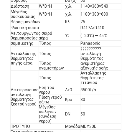
Θόρυβος
DB (α)
50
κάθετη φυγοκεντρική αντλία
Διάσταση
W*D*H
χιλ.
1140×360×540
Μέγεθος
W*D*H
χιλ.
1180*380*680
οριζόντια φυγοκεντρική αντλία
συσκευασίας
Βάρος μονάδων
Κλ
75
Μέρη αντλιών πηλού
Ψυκτική ουσία
R417A/R410
Λειτουργώντας σειρά
℃
(- 20℃) — 45℃
θερμοκρασίας αέρα
συμπιεστής
Τύπος
Panasonic
??????????
Ανταλλάκτης
Τύπος
ανταλλαγή
θερμότητας
θερμότητας
πηγής αέρα
Τύπος
ανεμιστήρας
ανεμιστήρων
αξονικής ροής
Ανταλλάκτης
Τύπος
θερμότητας
τιτανίου
Ροή του
Δευτερεύουσα
Λ/Ω
3500L/h
νερού
ανταλλαγή
Πίεση νερού
θερμότητας
Kpa
30
κάτω
ζεστού νερού
Μέγεθος
σωλήνων
DN
50
(σύνδεση
νερού)
ΠΡΟΤΥΠΟ
Μονάδα
MDY30D
Εκτιμημένη ικανότητα