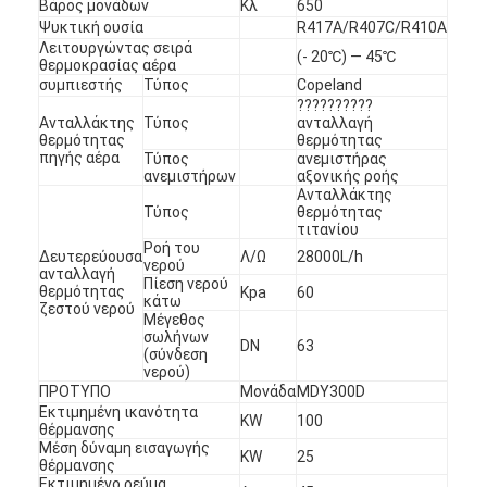
Βάρος μονάδων
Κλ
650
Ψυκτική ουσία
R417A/R407C/R410A
Λειτουργώντας σειρά
(- 20℃) — 45℃
θερμοκρασίας αέρα
συμπιεστής
Τύπος
Copeland
??????????
Ανταλλάκτης
Τύπος
ανταλλαγή
θερμότητας
θερμότητας
πηγής αέρα
Τύπος
ανεμιστήρας
ανεμιστήρων
αξονικής ροής
Ανταλλάκτης
Τύπος
θερμότητας
τιτανίου
Ροή του
Δευτερεύουσα
Λ/Ω
28000L/h
νερού
ανταλλαγή
Πίεση νερού
θερμότητας
Kpa
60
κάτω
ζεστού νερού
Μέγεθος
σωλήνων
DN
63
(σύνδεση
νερού)
ΠΡΟΤΥΠΟ
Μονάδα
MDY300D
Εκτιμημένη ικανότητα
KW
100
θέρμανσης
Μέση δύναμη εισαγωγής
KW
25
θέρμανσης
Εκτιμημένο ρεύμα