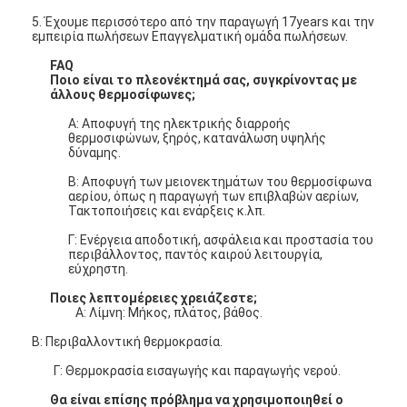
5. Έχουμε περισσότερο από την παραγωγή 17years και την
εμπειρία πωλήσεων Επαγγελματική ομάδα πωλήσεων.
FAQ
Ποιο είναι το πλεονέκτημά σας, συγκρίνοντας με
άλλους θερμοσίφωνες;
Α: Αποφυγή της ηλεκτρικής διαρροής
θερμοσιφώνων, ξηρός, κατανάλωση υψηλής
δύναμης.
Β: Αποφυγή των μειονεκτημάτων του θερμοσίφωνα
αερίου, όπως η παραγωγή των επιβλαβών αερίων,
Τακτοποιήσεις και ενάρξεις κ.λπ.
Γ: Ενέργεια αποδοτική, ασφάλεια και προστασία του
περιβάλλοντος, παντός καιρού λειτουργία,
εύχρηστη.
Ποιες λεπτομέρειες χρειάζεστε;
Α: Λίμνη: Μήκος, πλάτος, βάθος.
Β: Περιβαλλοντική θερμοκρασία.
Γ: Θερμοκρασία εισαγωγής και παραγωγής νερού.
Θα είναι επίσης πρόβλημα να χρησιμοποιηθεί ο