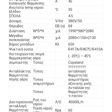
Α
45
εισαγωγής θέρμανσης
Ανώτατα temp νερού
℃
35
εξόδου
ΣΠΟΛΑ
4.5
Δύναμη
V/Hz
380V/50
Θόρυβος
DB (α)
68
Διάσταση
W*D*H
χιλ.
1990*980*2080
Μέγεθος
W*D*H
χιλ.
2080×1150×2130
συσκευασίας
Βάρος μονάδων
Κλ
650
Ψυκτική ουσία
R417A/R407C/R410A
Λειτουργώντας σειρά
(- 20℃) — 45℃
θερμοκρασίας αέρα
συμπιεστής
Τύπος
Copeland
??????????
Ανταλλάκτης
Τύπος
ανταλλαγή
θερμότητας
θερμότητας
πηγής αέρα
Τύπος
ανεμιστήρας
ανεμιστήρων
αξονικής ροής
Ανταλλάκτης
Τύπος
θερμότητας
τιτανίου
Ροή του
Δευτερεύουσα
Λ/Ω
45000L/h
νερού
ανταλλαγή
Πίεση νερού
θερμότητας
Kpa
60