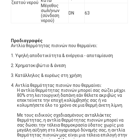
κάτω
ζεστού νερού
Μέγεθος
σωλήνων
DN
63
(σύνδεση
νερού)
Προδιαγραφές
Αντλία θερμότητας πισινών που θερμαίνει:
1. Υψηλή αποδοτικότητα & ενέργεια - αποταμίευση
2. Χρηματοκιβώτιο & άνεση
3. Κατάλληλος & ευρέως στη χρήση
4. Αντλία θερμότητας πισινών που θερμαίνει:
Η αντλία θερμότητας πισινών μπορεί σας σώζει μέχρι
80% στη λειτουργική δαπάνη εάν θέλετε ακριβώς να
επεκτείνετε την εποχή κολύμβησής σας ή να
κολυμπήσετε όλο το χρόνο σε μια θερμή άνετη λίμνη.
Με τους ειδικούς σχεδιασμένους ανταλλάκτες
θερμότητας, η αντλία θερμότητας πισινών μπορεί να
σας δώσει την τέλεια θερμοκρασία ύδατος χωρίς μια
μεγάλη αύξηση στο λογαριασμό δύναμής σας, η αντλία
θερμότητας πισινών μας είναι μια τέλεια επιλογή στην