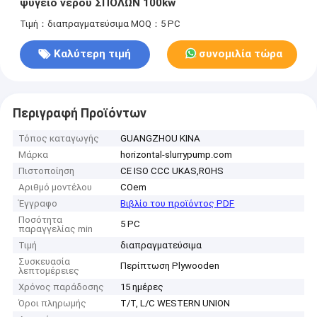
ψυγείο νερού ΣΠΟΛΏΝ 100kw
Τιμή：διαπραγματεύσιμα
MOQ：5 PC
Καλύτερη τιμή
συνομιλία τώρα
Περιγραφή Προϊόντων
Τόπος καταγωγής
GUANGZHOU ΚΙΝΑ
Μάρκα
horizontal-slurrypump.com
Πιστοποίηση
CE ISO CCC UKAS,ROHS
Αριθμό μοντέλου
COem
Έγγραφο
Βιβλίο του προϊόντος PDF
Ποσότητα
5 PC
παραγγελίας min
Τιμή
διαπραγματεύσιμα
Συσκευασία
Περίπτωση Plywooden
λεπτομέρειες
Χρόνος παράδοσης
15 ημέρες
Όροι πληρωμής
T/T, L/C WESTERN UNION