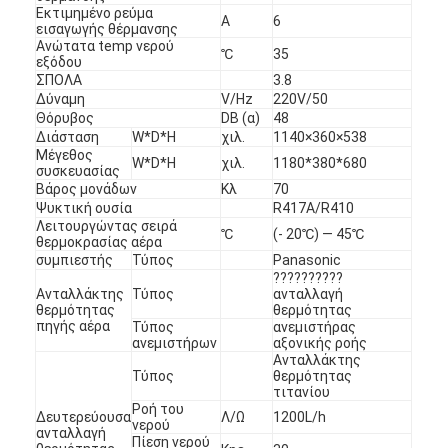
Εκτιμημένο ρεύμα
Α
6
εισαγωγής θέρμανσης
Ανώτατα temp νερού
℃
35
εξόδου
ΣΠΟΛΑ
3.8
Δύναμη
V/Hz
220V/50
Θόρυβος
DB (α)
48
Διάσταση
W*D*H
χιλ.
1140×360×538
Μέγεθος
W*D*H
χιλ.
1180*380*680
συσκευασίας
Βάρος μονάδων
Κλ
70
Ψυκτική ουσία
R417A/R410
Λειτουργώντας σειρά
℃
(- 20℃) — 45℃
θερμοκρασίας αέρα
συμπιεστής
Τύπος
Panasonic
??????????
Ανταλλάκτης
Τύπος
ανταλλαγή
θερμότητας
θερμότητας
πηγής αέρα
Τύπος
ανεμιστήρας
Αρχική σελίδα
ανεμιστήρων
αξονικής ροής
Ανταλλάκτης
Τύπος
θερμότητας
προϊόντα
τιτανίου
Ροή του
Δευτερεύουσα
Λ/Ω
1200L/h
Βίντεο
νερού
ανταλλαγή
Πίεση νερού