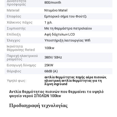
Δυνατότητα
800/month
προσφοράς
Materail
Ντυμένο Matel
Επαφέας
Εμπορικό σήμα του Φούτζι
Χάλκινος πάχος
1 χιλ.
Συμπιεστής
Με τη θερμάστρα πετρελαίου
Επίδειξη
Αφή δάχτυλων LCD
Έλεγχος
Υποστήριξη λειτουργίας Wifi
Ικανότητα
100kw
θέρμανσης Reted
Παροχή ηλεκτρικού
380V/ 50Hz
ρεύματος
Εισαγωγή δύναμης
25KW
Θόρυβος
68dB (Α)
,
αντλία θερμότητας πηγής αέρα πισινών
Υψηλό φως:
ηλεκτρική αντλία θερμότητας για τη
λίμνη inground
Αντλία θερμότητας πισινών που θερμαίνει το υψηλό
ψυγείο νερού ΣΠΟΛΏΝ 100kw
Προδιαγραφή τεχνολογίας