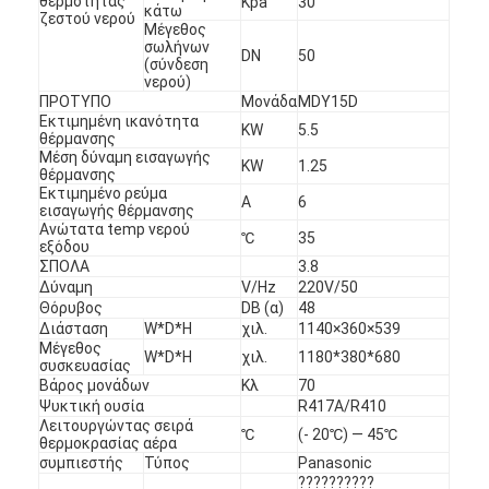
θερμότητας
Kpa
30
κάτω
ζεστού νερού
Εμφάνιση VR
Μέγεθος
σωλήνων
DN
50
(σύνδεση
Σχετικά με εμάς
νερού)
ΠΡΟΤΥΠΟ
Μονάδα
MDY15D
εργοστάσιο Περιήγηση
Εκτιμημένη ικανότητα
KW
5.5
θέρμανσης
Μέση δύναμη εισαγωγής
Ποιοτικός έλεγχος
KW
1.25
θέρμανσης
Εκτιμημένο ρεύμα
Α
6
εισαγωγής θέρμανσης
Επικοινωνήστε μαζί μας
Ανώτατα temp νερού
℃
35
εξόδου
Ειδήσεις
ΣΠΟΛΑ
3.8
Δύναμη
V/Hz
220V/50
Θόρυβος
DB (α)
48
Όλες οι περιπτώσεις
Διάσταση
W*D*H
χιλ.
1140×360×539
Μέγεθος
W*D*H
χιλ.
1180*380*680
Blog
συσκευασίας
Βάρος μονάδων
Κλ
70
συνομιλία τώρα
Ψυκτική ουσία
R417A/R410
Λειτουργώντας σειρά
℃
(- 20℃) — 45℃
θερμοκρασίας αέρα
Ecer
συμπιεστής
Τύπος
Panasonic
??????????