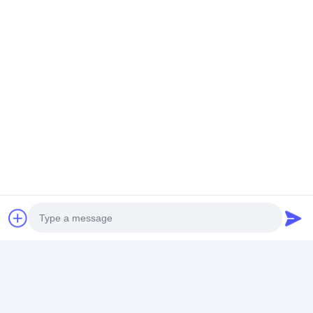
Στοιχεία Επικοινωνίας
Mr. Jeffrey
86-17773109286
Πάτωμα 5, 2$ο κτήριο, βιομηχανική ζώνη Zhonglu,
πόλη Shenzhen, επαρχία Γκουαγκντόνγκ Κίνα
(ηπειρωτική χώρα)
συνομιλία τώρα
Αποκτήστε Την Καλύτερη Τιμή Για
Ντυμένη αντλία θερμότητας
πισινών Matel/υψηλό ψυγείο νερού
Photo
ΣΠΟΛΏΝ 100kw