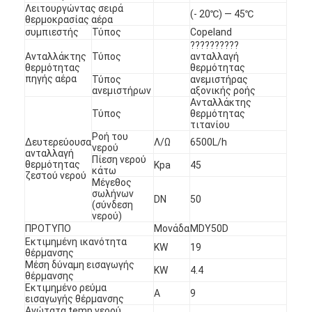
Λειτουργώντας σειρά
(- 20℃) — 45℃
θερμοκρασίας αέρα
συμπιεστής
Τύπος
Copeland
??????????
Ανταλλάκτης
Τύπος
ανταλλαγή
θερμότητας
θερμότητας
πηγής αέρα
Τύπος
ανεμιστήρας
ανεμιστήρων
αξονικής ροής
Ανταλλάκτης
Τύπος
θερμότητας
τιτανίου
Ροή του
Δευτερεύουσα
Λ/Ω
6500L/h
νερού
ανταλλαγή
Πίεση νερού
θερμότητας
Kpa
45
κάτω
ζεστού νερού
Μέγεθος
σωλήνων
DN
50
(σύνδεση
νερού)
ΠΡΟΤΥΠΟ
Μονάδα
MDY50D
Εκτιμημένη ικανότητα
KW
19
θέρμανσης
Μέση δύναμη εισαγωγής
KW
4.4
θέρμανσης
Εκτιμημένο ρεύμα
Α
9
εισαγωγής θέρμανσης
Ανώτατα temp νερού