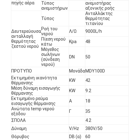
πηγής αέρα
Τύπος
ανεμιστήρας
ανεμιστήρων
αξονικής ροής
Ανταλλάκτης
Τύπος
θερμότητας
τιτανίου
Ροή του
Δευτερεύουσα
Λ/Ω
9000L/h
νερού
ανταλλαγή
Πίεση νερού
θερμότητας
Kpa
48
κάτω
ζεστού νερού
Μέγεθος
σωλήνων
DN
50
(σύνδεση
νερού)
ΠΡΟΤΥΠΟ
Μονάδα
MDY100D
Εκτιμημένη ικανότητα
KW
42
θέρμανσης
Μέση δύναμη εισαγωγής
KW
9.2
θέρμανσης
Εκτιμημένο ρεύμα
Α
18
εισαγωγής θέρμανσης
Ανώτατα temp νερού
Γ
35
εξόδου
ΣΠΟΛΑ
4.2
Δύναμη
V/Hz
380V/50
Θόρυβος
DB (α)
60