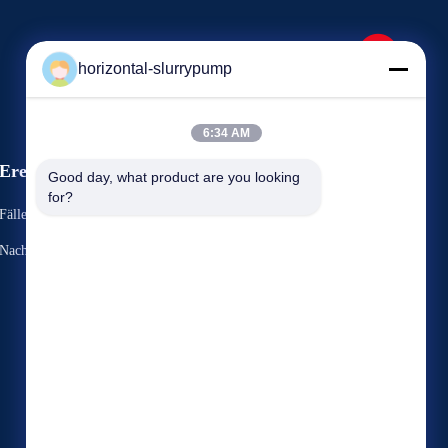
horizontal-slurrypump
6:34 AM
Ereignisse
Good day, what product are you looking 
Fordern Sie ein Zitat
for?
Fälle
TELEFON: 86-731-86187065-2356
Nachrichten
Fax: 86-731-86187065



