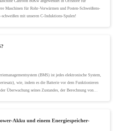
Maschine Canroon 80Kw angewendet in Offshore für
ere Maschinen für Rohr-Vorwärmen und Posten-Schweißens-
-schweißen mit unseren C-Induktions-Spulen!
S?
eriemanagementsystem (BMS) ist jedes elektronische System,
eriesatz), wie, indem es die Batterie vor dem Funktionieren
s, der Überwachung seines Zustandes, der Berechnung von
Power-Akku und einem Energiespeicher-