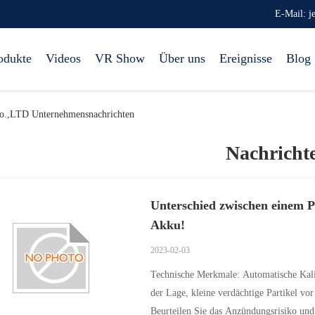
E-Mail: 
odukte
Videos
VR Show
Über uns
Ereignisse
Blog
Co.,LTD Unternehmensnachrichten
Nachricht
Unterschied zwischen einem 
Akku!
2023-02-03
Technische Merkmale: Automatische Kali
der Lage, kleine verdächtige Partikel v
Beurteilen Sie das Anzündungsrisiko und