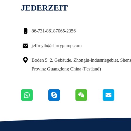
JEDERZEIT

86-731-86187065-2356

jeffreyth@slurrypump.com

Boden 5, 2. Gebäude, Zhonglu-Industriegebiet, Shenz
Provinz Guangdong China (Festland)