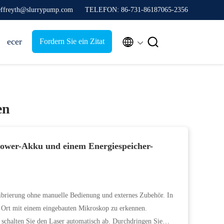
jeffreyth@slurrypump.com
TELEFON: 86-731-86187065-2356


ecer
Fordern Sie ein Zitat
en
Power-Akku und einem Energiespeicher-
brierung ohne manuelle Bedienung und externes Zubehör. In
or Ort mit einem eingebauten Mikroskop zu erkennen.
 schalten Sie den Laser automatisch ab. Durchdringen Sie