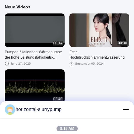
Neue Videos
00:14
00:30
Pumpen-/Hallenbad-Wärmepumpe
Ecer
der hohe Leistungsfähigkeits-
Hochdruckschlammentwässerung
Swimmingpool-elektrischen Wärme
June 27, 2025
September 05, 2024
02:40
Banner-Video
horizontal-slurrypump
January 18, 2023
Andere Videos
8:15 AM