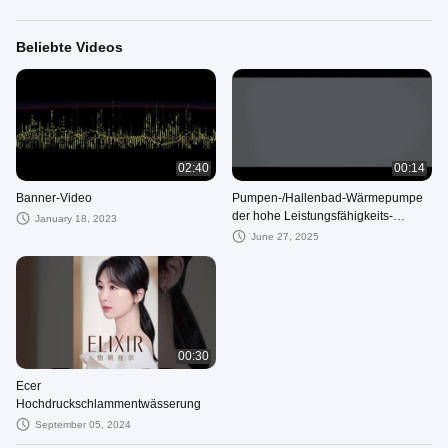
Beliebte Videos
02:40
00:14
Banner-Video
Pumpen-/Hallenbad-Wärmepumpe
der hohe Leistungsfähigkeits-
January 18, 2023
Swimmingpool-elektrischen Wärme
June 27, 2025
00:30
Ecer
Hochdruckschlammentwässerung
September 05, 2024