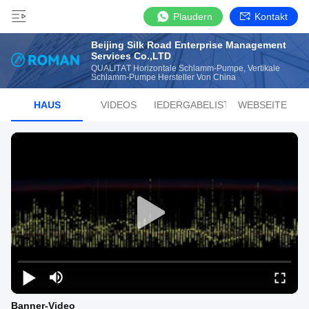
Plaudern
Kontakt
Beijing Silk Road Enterprise Management
Services Co.,LTD
QUALITÄT Horizontale Schlamm-Pumpe, Vertikale
Schlamm-Pumpe Hersteller Von China
HAUS
VIDEOS
WIEDERGABELISTE
WEBSEITE
Banner-Video