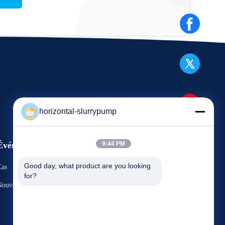
horizontal-slurrypump
Événements
9:44 PM
Demandez une citation
Good day, what product are you looking 
Cas
for?
TéLéPHONE : 86-731-86187065-
Nouvelles
2356
Fax : 86-731-86187065