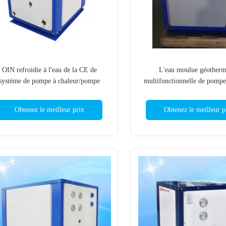
OIN refroidie à l'eau de la CE de
L'eau moulue géotherm
système de pompe à chaleur/pompe
multifonctionnelle de pompe
d'EVI Low Tem Hydronic Heat
de source de R410A pour ar
dégivrage d'Automatic
Obtenez le meilleur prix
Obtenez le meilleur p