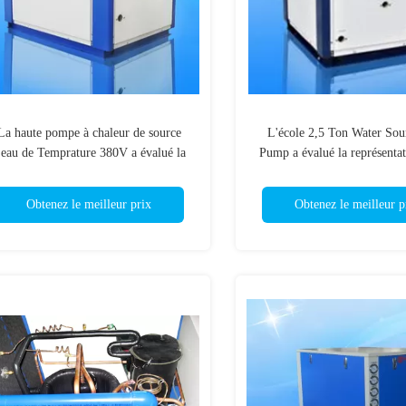
La haute pompe à chaleur de source
L'école 2,5 Ton Water Sou
'eau de Temprature 380V a évalué la
Pump a évalué la représentat
puissance des économies 75% de la
de la capacité de chauffa
capacité de chauffage 5kw
Obtenez le meilleur prix
Obtenez le meilleur p