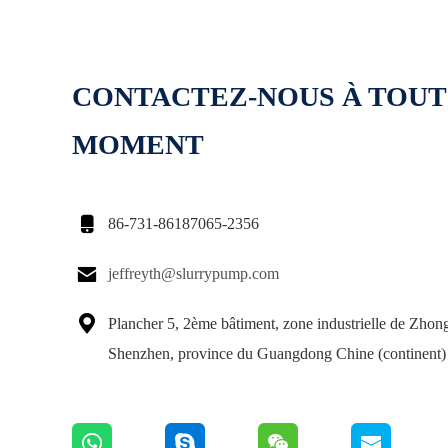
CONTACTEZ-NOUS À TOUT
MOMENT

86-731-86187065-2356

jeffreyth@slurrypump.com

Plancher 5, 2ème bâtiment, zone industrielle de Zhongl
Shenzhen, province du Guangdong Chine (continent)