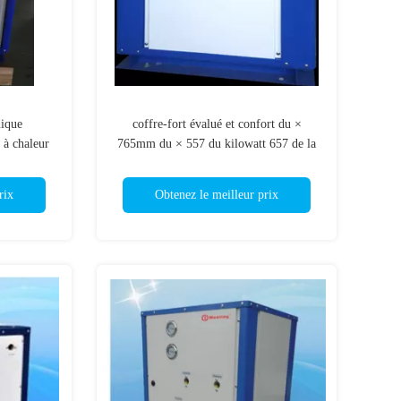
ique
coffre-fort évalué et confort du ×
 à chaleur
765mm du × 557 du kilowatt 657 de la
roser le
capacité de chauffage de pompe à
lly
chaleur de source d'eau 380V 5
rix
Obtenez le meilleur prix