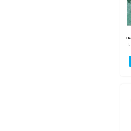
Dé
de
so