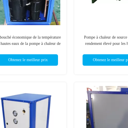
bouché économique de la température
Pompe à chaleur de source 
 hautes eaux de la pompe à chaleur de
rendement élevé pour les h
urce d'eau de vente 220V 380 V 50hz
l'écurie de restauran
Obtenez le meilleur prix
Obtenez le meilleur p