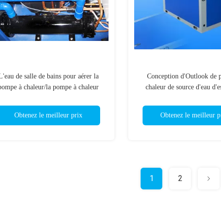
L'eau de salle de bains pour aérer la
Conception d'Outlook de 
pompe à chaleur/la pompe à chaleur
chaleur de source d'eau d'e
sidentielle de pièce chauffage d'hiver
rencontre excellente pour le
de piscine
Obtenez le meilleur prix
Obtenez le meilleur p
1
2