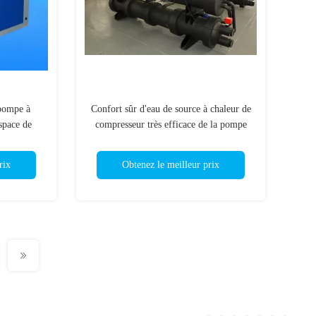
pompe à
Confort sûr d'eau de source à chaleur de
space de
compresseur très efficace de la pompe
 chauffage
380V Copeland
rix
Obtenez le meilleur prix