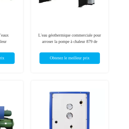
'eaux
L'eau géothermique commerciale pour
leur
arroser la pompe à chaleur 879 de
s d'eaux
rendement optimum | 1548kW
rix
Obtenez le meilleur prix