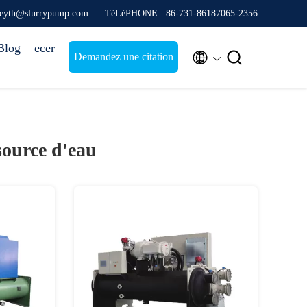
freyth@slurrypump.com
TéLéPHONE : 86-731-86187065-2356
Blog
ecer


Demandez une citation
source d'eau