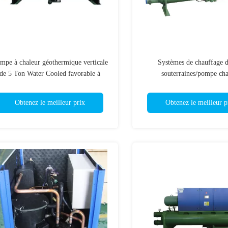
mpe à chaleur géothermique verticale
Systèmes de chauffage d
de 5 Ton Water Cooled favorable à
souterraines/pompe cha
l'environnement
géothermiques résidentiel
souterraines
Obtenez le meilleur prix
Obtenez le meilleur p