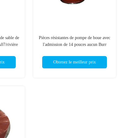
de sable de
Pièces résistantes de pompe de boue avec
07/rivière
l'admission de 14 pouces aucun Burr
teau
And Draft Metal instantané
rix
Obtenez le meilleur prix