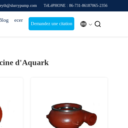
freyth@slurrypump.com
TéLéPHONE : 86-731-86187065-2356
Blog
ecer


Demandez une citation
scine d'Aquark