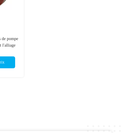
es de pompe
l'alliage
% Chrome
rix