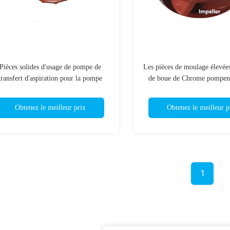
Pièces solides d'usage de pompe de
Les pièces de moulage élevé
transfert d'aspiration pour la pompe
de boue de Chrome pompent 
horizontale de boue industrielle
A05 de la roue à aubes 27
Obtenez le meilleur prix
Obtenez le meilleur p
1