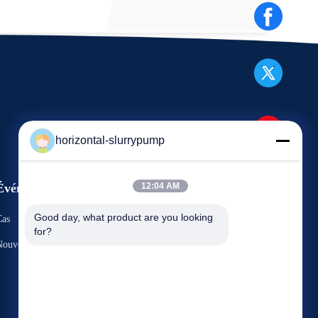
horizontal-slurrypump
Événements
12:04 AM
Demandez une citation
Good day, what product are you looking 
Cas
for?
TéLéPHONE : 86-731-86187065-
Nouvelles
2356
Fax : 86-731-86187065



