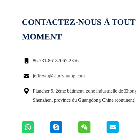
CONTACTEZ-NOUS À TOUT
MOMENT

86-731-86187065-2356

jeffreyth@slurrypump.com

Plancher 5, 2ème bâtiment, zone industrielle de Zhongl
Shenzhen, province du Guangdong Chine (continent)