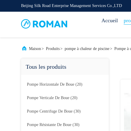
Beijing Silk Road Enterprise Management Services Co.,LTD
Accueil
pro
Maison
>
Produits
>
pompe à chaleur de piscine
>
Pompe à c
Tous les produits
Pompe Horizontale De Boue
(20)
Pompe Verticale De Boue
(20)
Pompe Centrifuge De Boue
(30)
Pompe Résistante De Boue
(30)