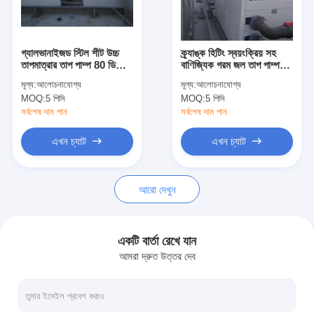
VR প্রদর্শন
আমাদের সম্বন্ধে
গ্যালভানাইজড স্টিল শীট উচ্চ
ক্র্যাঙ্ক হিটিং স্বয়ংক্রিয় সহ
তাপমাত্রার তাপ পাম্প 80 ডিগ্রি
বাণিজ্যিক গরম জল তাপ পাম্প
কারখানা ভ্রমণ
বায়ু থেকে জল তাপ পাম্প
হিটার 85C
মূল্য:
আলোচনাযোগ্য
মূল্য:
আলোচনাযোগ্য
MOQ:
5 পিসি
MOQ:
5 পিসি
মান নিয়ন্ত্রণ
সর্বশেষ দাম পান
সর্বশেষ দাম পান
আমাদের সাথে যোগাযোগ করুন
এখন চ্যাট
এখন চ্যাট
খবর
আরো দেখুন
সব ক্ষেত্রেই
Blog
একটি বার্তা রেখে যান
আমরা দ্রুত উত্তর দেব
এখন চ্যাট
Ecer