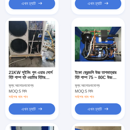
এখন চ্যাট
এখন চ্যাট
21KW সুইমিং পুল এয়ার সোর্স
ইকো ফ্রেন্ডলি উচ্চ তাপমাত্রার
হিট পাম্প হট ওয়াটার হিটার
হিট পাম্প 75 ~ 80C উচ্চ
80℃ অটো কন্ট্রোল সিস্টেম
তাপমাত্রা R134a CE
মূল্য:
আলোচনাযোগ্য
মূল্য:
আলোচনাযোগ্য
প্রত্যয়িত
MOQ:
5 পিসি
MOQ:
5 পিসি
সর্বশেষ দাম পান
সর্বশেষ দাম পান
এখন চ্যাট
এখন চ্যাট