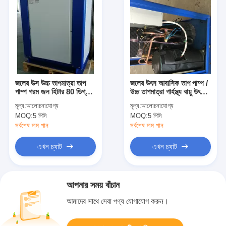
জলের উত্স উচ্চ তাপমাত্রা তাপ
জলের উৎস আবাসিক তাপ পাম্প /
পাম্প গরম জল হিটার 80 ডিগ্রী
উচ্চ তাপমাত্রা গার্হস্থ্য বায়ু উৎস
জল তাপমাত্রা
তাপ পাম্প
মূল্য:
আলোচনাযোগ্য
মূল্য:
আলোচনাযোগ্য
MOQ:
5 পিসি
MOQ:
5 পিসি
সর্বশেষ দাম পান
সর্বশেষ দাম পান
এখন চ্যাট
এখন চ্যাট
আপনার সময় বাঁচান
আমাদের সাথে সেরা পণ্য যোগাযোগ করুন।