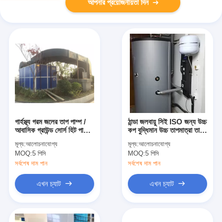
আপনার প্রয়োজনীয়তা দিন
গার্হস্থ্য গরম জলের তাপ পাম্প /
ঠান্ডা জলবায়ু সিই ISO জন্য উচ্চ
আবাসিক গ্রাউন্ড সোর্স হিট পাম্প
কপ বুদ্ধিমান উচ্চ তাপমাত্রা তাপ
গ্যালভানাইজড স্টিল শীট
পাম্প
মূল্য:
আলোচনাযোগ্য
মূল্য:
আলোচনাযোগ্য
MOQ:
5 পিসি
MOQ:
5 পিসি
সর্বশেষ দাম পান
সর্বশেষ দাম পান
এখন চ্যাট
এখন চ্যাট