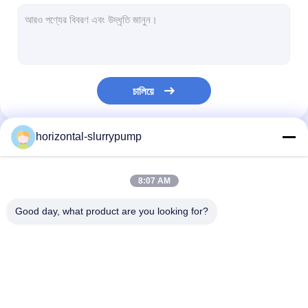
অনুভূমিক স্লারি পাম্প
উল্লম্ব স্লারি পাম্প
চালিয়ে
সেন্ট্রিফিউগাল স্লারি পাম্প
হেভি ডিউটি ​​স্লারি পাম্প
horizontal-slurrypump
আমাদের বিভাগসমূহ
জলের উৎস তাপ পাম্প
8:07 AM
হাইড্রনিক হিট পাম্প
Good day, what product are you looking for?
সুইমিং পুল হিট পাম্প
উচ্চ তাপমাত্রার তাপ পাম্প
অনুভূমিক স্লারি পাম্প
উল্লম্ব স্লারি পাম্প
সেন্ট্রিফিউগাল স্লারি প
মাল্টিস্টেজ সেন্ট্রিফিউগাল পাম্প