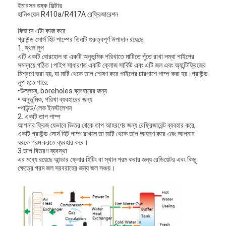
ইমারসন শুষ্ক ফিল্টার
হানিওয়েল R410a/R417A রেফ্রিজারেশন
কিভাবে এটা কাজ করে
গ্রাউন্ড সোর্স হিট পাম্পের তিনটি গুরুত্বপূর্ণ উপাদান রয়েছে:
1. স্থল লুপ
এটি একটি বোরহোল বা একটি অনুভূমিক পরিখাতে মাটিতে পুঁতে রাখা লম্বা পাইপের
সমন্বয়ে গঠিত।পাইপ সাধারণত একটি ক্লোজ সার্কিট এবং এটি জল এবং অ্যান্টিফ্রিজের
মিশ্রণে ভরা হয়, যা মাটি থেকে তাপ শোষণ করে পাইপের চারপাশে পাম্প করা হয়।গ্রাউন্ড
লুপ হতে পারে:
•উল্লম্ব, boreholes ব্যবহারের জন্য
• অনুভূমিক, পরিখা ব্যবহারের জন্য
•পাউন্ড/লেক ইনস্টলেশন
2. একটি তাপ পাম্প
আপনার ফ্রিজ যেভাবে ভিতর থেকে তাপ আহরণের জন্য রেফ্রিজারেন্ট ব্যবহার করে,
একটি গ্রাউন্ড সোর্স হিট পাম্প রাখলে তা মাটি থেকে তাপ আহরণ করে এবং আপনার
ঘরকে গরম করতে ব্যবহার করে।
3.তাপ বিতরণ ব্যবস্থা
এর মধ্যে রয়েছে আন্ডার ফ্লোর হিটিং বা স্থান গরম করার জন্য রেডিয়েটর এবং কিছু
ক্ষেত্রে গরম জল সরবরাহের জন্য জল সঞ্চয়।