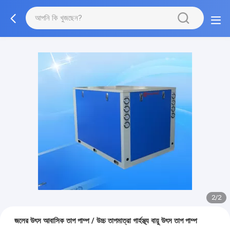
2/2
জলের উৎস আবাসিক তাপ পাম্প / উচ্চ তাপমাত্রা গার্হস্থ্য বায়ু উৎস তাপ পাম্প