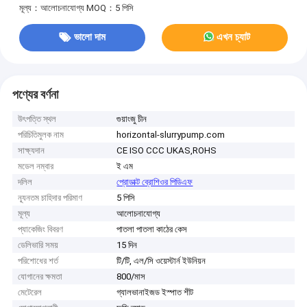
মূল্য：আলোচনাযোগ্য
MOQ：5 পিসি
ভালো দাম
এখন চ্যাট
পণ্যের বর্ণনা
উৎপত্তি স্থল
গুয়াংজু চীন
পরিচিতিমুলক নাম
horizontal-slurrypump.com
সাক্ষ্যদান
CE ISO CCC UKAS,ROHS
মডেল নম্বার
ই এম
দলিল
প্রোডাক্ট ব্রোশিওর পিডিএফ
ন্যূনতম চাহিদার পরিমাণ
5 পিসি
মূল্য
আলোচনাযোগ্য
প্যাকেজিং বিবরণ
পাতলা পাতলা কাঠের কেস
ডেলিভারি সময়
15 দিন
পরিশোধের শর্ত
টি/টি, এল/সি ওয়েস্টার্ন ইউনিয়ন
যোগানের ক্ষমতা
800/মাস
মেটেরেল
গ্যালভানাইজড ইস্পাত শীট