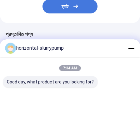
চ্যাট
প্রস্তাবিত পণ্য
horizontal-slurrypump
7:34 AM
Good day, what product are you looking for?
21KW সুইমিং পুল এয়ার সোর্স
কোপল্যান্ড কম্প্রেসার নিরাপদ
20P উচ্চ তাপমাত্রার 
হিট পাম্প হট ওয়াটার হিটার
সার্কিট বোর্ড সহ 30P বাণিজ্যিক
/ হাইব্রিড এয়ার সোর্স 
80℃ অটো কন্ট্রোল সিস্টেম
বায়ু উত্স তাপ পাম্প
সাইকেল টাইপ
ভালো দাম
ভালো দাম
ভালো দাম
বাড়ি
আমাদের
আমাদের সাথে যোগাযোগ
Desktop