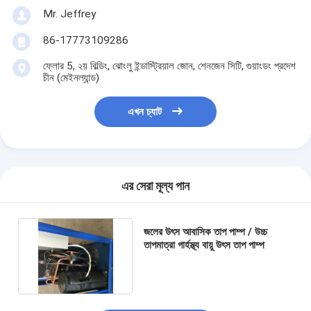
উল্লম্ব সেন্ট্রিফিউগাল পাম্প
Mr. Jeffrey
অনুভূমিক কেন্দ্রাতিগ পাম্প
86-17773109286
স্লারি পাম্প অংশ
ফ্লোর 5, ২য় বিল্ডিং, ঝোংলু ইন্ডাস্ট্রিয়াল জোন, শেনজেন সিটি, গুয়াংডং প্রদেশ
চীন (মেইনল্যান্ড)
এখন চ্যাট
এর সেরা মূল্য পান
জলের উৎস আবাসিক তাপ পাম্প / উচ্চ
তাপমাত্রা গার্হস্থ্য বায়ু উৎস তাপ পাম্প