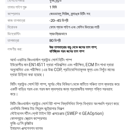
যোগাযোগকারী
ফুজি ব্র্যান্ড
তামার পাইপ পুরু
1 মিমি
কম্প্রেসার
জেডডাব্লু সিরিজ, ক্র্যাঙ্ক হিটিং সহ
কাজ তাপমাত্রা
-20--45 ডিগ্রী
নিরোধক
ফোম প্যাক পাইপ এবং মেশিন ভিতরের লাঠি
ডিফ্রোস্টিং
স্বয়ংক্রিয়ভাবে
তাপমাত্রা
80 ডিগ্রী
,
উচ্চ তাপমাত্রার বায়ু থেকে জলের তাপ পাম্প
লক্ষণীয় করা:
বাণিজ্যিক গরম জলের তাপ পাম্প
আর্থ-ওয়াটার জিওথার্মাল গ্রাউন্ড সোর্স হিটিং পাম্প
ইউরোপীয় মান EN14511 দ্বারা পরিকল্পিত এবং পরীক্ষিত, ECM চীন শাখা দ্বারা
অনুমোদিত এবং পরীক্ষিত।এর উচ্চ COP, প্রতিযোগিতামূলক মূল্য এবং নিখুঁত মানের
দ্বারা চিহ্নিত করা হয়েছে।
মিটিং গ্রাউন্ড সোর্স হিট পাম্প, সূর্যের সৌর বিকিরণ থেকে মাটিতে সঞ্চিত তাপ ব্যবহার করে
একটি বাড়ির গরম এবং গরম জল ব্যবস্থার জন্য প্রয়োজনীয় সমস্ত শক্তি সরবরাহ
করে।
মিটিং জিওথার্মাল গ্রাউন্ড সোর্স হিট পাম্প নিম্নলিখিত বিশ্ব বিখ্যাত অংশগুলি গ্রহণ করে:
এলসিডি ফিঙ্গার টাচ সিমেন্স কন্ট্রোলার বিকল্প
স্টেইনলেস স্টীল প্লেট টাইপ হিট এক্সচেঞ্জার (SWEP বা GEAOption)
কোপল্যান্ড স্ক্রোল কম্প্রেসার
ফুজি এ/সি কন্টাক্টর
ইমারসন এক্সপেনশন ভালভ