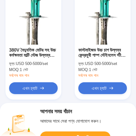
380V বৈদ্যুতিক মোটর সহ উচ্চ
কাস্টমাইজড উচ্চ চাপ উল্লম্ব
কর্মক্ষমতা মাল্টি স্টেজ উল্লম্ব
কেন্দ্রমুখী পাম্প স্টেইনলেস স্টীল
ক্যান্টিলিভার পাম্প
Multistage
মূল্য:
USD 500-5000/set
মূল্য:
USD 500-5000/set
MOQ:
1 সেট
MOQ:
1 সেট
সর্বশেষ দাম পান
সর্বশেষ দাম পান
এখন চ্যাট
এখন চ্যাট
আপনার সময় বাঁচান
আমাদের সাথে সেরা পণ্য যোগাযোগ করুন।