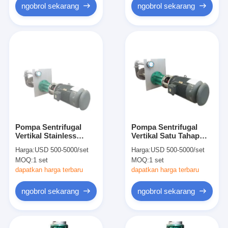
ngobrol sekarang
ngobrol sekarang
Pompa Sentrifugal
Pompa Sentrifugal
Vertikal Stainless
Vertikal Satu Tahap
Steel, Pompa
Terendam Asam Kuat
Harga:
USD 500-5000/set
Harga:
USD 500-5000/set
Sentrifugal Kotak
Dan Tahan Alkali
MOQ:
1 set
MOQ:
1 set
Terpisah untuk Bubur
Asam
dapatkan harga terbaru
dapatkan harga terbaru
ngobrol sekarang
ngobrol sekarang