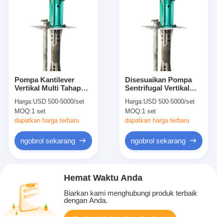
Pompa Kantilever
Disesuaikan Pompa
Vertikal Multi Tahap
Sentrifugal Vertikal
Kinerja Tinggi Dengan
Tekanan Tinggi
Harga:
USD 500-5000/set
Harga:
USD 500-5000/set
Motor Listrik 380V
Stainless Steel
MOQ:
1 set
MOQ:
1 set
Multistage
dapatkan harga terbaru
dapatkan harga terbaru
ngobrol sekarang
ngobrol sekarang
Hemat Waktu Anda
Biarkan kami menghubungi produk terbaik
dengan Anda.