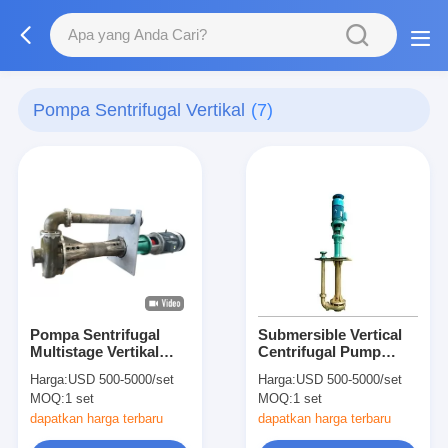
Pompa Sentrifugal Vertikal
(7)
Pompa Sentrifugal
Submersible Vertical
Multistage Vertikal
Centrifugal Pump
Anti-Abrasive, Pompa
Multi Stage High
Harga:
USD 500-5000/set
Harga:
USD 500-5000/set
Kimia Vertikal
Pressure untuk
MOQ:
1 set
MOQ:
1 set
Industri
dapatkan harga terbaru
dapatkan harga terbaru