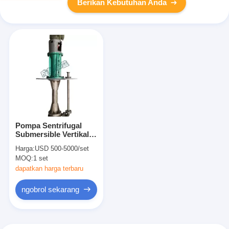
Berikan Kebutuhan Anda
Pompa Sentrifugal
Submersible Vertikal
Tahan Korosi Dengan
Harga:
USD 500-5000/set
Impeller Tertutup
MOQ:
1 set
dapatkan harga terbaru
ngobrol sekarang