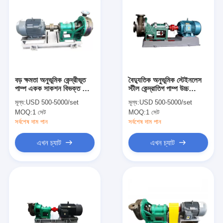
বড় ক্ষমতা অনুভূমিক কেন্দ্রীভূত
বৈদ্যুতিক অনুভূমিক স্টেইনলেস
পাম্প একক সাকশন বিভক্ত কেস
স্টীল কেন্দ্রাতিগ পাম্প উচ্চ
বৈদ্যুতিক শক্তি
তাপমাত্রা প্রতিরোধী
মূল্য:
USD 500-5000/set
মূল্য:
USD 500-5000/set
MOQ:
1 সেট
MOQ:
1 সেট
সর্বশেষ দাম পান
সর্বশেষ দাম পান
এখন চ্যাট
এখন চ্যাট
বাড়ি
পণ্য
ভিডিও