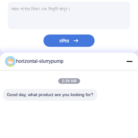
অনুভূমিক স্লারি পাম্প
উল্লম্ব স্লারি পাম্প
চালিয়ে
সেন্ট্রিফিউগাল স্লারি পাম্প
হেভি ডিউটি ​​স্লারি পাম্প
horizontal-slurrypump
আমাদের বিভাগসমূহ
জলের উৎস তাপ পাম্প
2:39 AM
হাইড্রনিক হিট পাম্প
Good day, what product are you looking for?
সুইমিং পুল হিট পাম্প
উচ্চ তাপমাত্রার তাপ পাম্প
অনুভূমিক স্লারি পাম্প
উল্লম্ব স্লারি পাম্প
সেন্ট্রিফিউগাল স্লারি প
মাল্টিস্টেজ সেন্ট্রিফিউগাল পাম্প