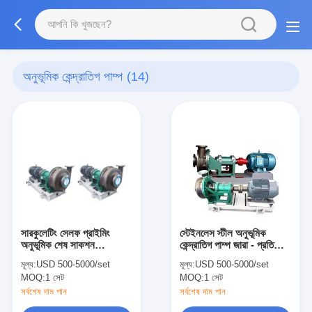
অনুভূমিক কেন্দ্রাতিগ পাম্প
(14)
সারকুলেটিং সেলফ প্রাইমিং
স্টেইনলেস স্টীল অনুভূমিক
অনুভূমিক শেষ সাকশন
কেন্দ্রাতিগ পাম্প জারা - প্রতিরোধী
সেন্ট্রিফিউগাল পাম্প রাসায়নিক
অ্যাসিড - প্রমাণ
মূল্য:
USD 500-5000/set
মূল্য:
USD 500-5000/set
স্থানান্তর পাম্প
MOQ:
1 সেট
MOQ:
1 সেট
সর্বশেষ দাম পান
সর্বশেষ দাম পান