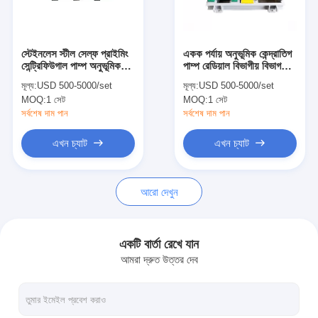
VR প্রদর্শন
আমাদের সম্বন্ধে
স্টেইনলেস স্টীল সেল্ফ প্রাইমিং
একক পর্যায় অনুভূমিক কেন্দ্রাতিগ
সেন্ট্রিফিউগাল পাম্প অনুভূমিক
পাম্প রেডিয়াল বিভাগীয় বিভাগ
কারখানা ভ্রমণ
প্রকার বিভিন্ন গতি
OEM স্বাগতম
মূল্য:
USD 500-5000/set
মূল্য:
USD 500-5000/set
MOQ:
1 সেট
MOQ:
1 সেট
মান নিয়ন্ত্রণ
সর্বশেষ দাম পান
সর্বশেষ দাম পান
আমাদের সাথে যোগাযোগ করুন
এখন চ্যাট
এখন চ্যাট
খবর
আরো দেখুন
সব ক্ষেত্রেই
Blog
একটি বার্তা রেখে যান
আমরা দ্রুত উত্তর দেব
এখন চ্যাট
Ecer