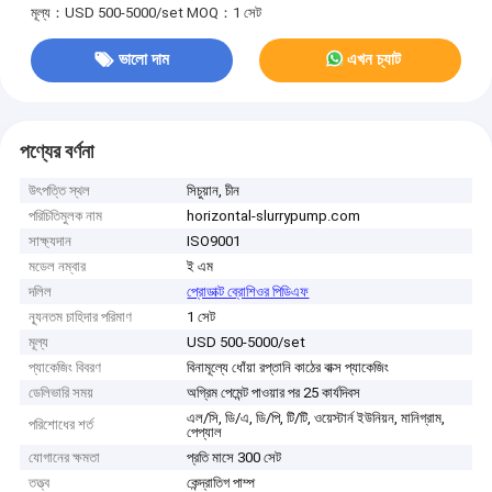
মূল্য：USD 500-5000/set
MOQ：1 সেট
ভালো দাম
এখন চ্যাট
পণ্যের বর্ণনা
উৎপত্তি স্থল
সিচুয়ান, চীন
পরিচিতিমুলক নাম
horizontal-slurrypump.com
সাক্ষ্যদান
ISO9001
মডেল নম্বার
ই এম
দলিল
প্রোডাক্ট ব্রোশিওর পিডিএফ
ন্যূনতম চাহিদার পরিমাণ
1 সেট
মূল্য
USD 500-5000/set
প্যাকেজিং বিবরণ
বিনামূল্যে ধোঁয়া রপ্তানি কাঠের বাক্স প্যাকেজিং
ডেলিভারি সময়
অগ্রিম পেমেন্ট পাওয়ার পর 25 কার্যদিবস
এল/সি, ডি/এ, ডি/পি, টি/টি, ওয়েস্টার্ন ইউনিয়ন, মানিগ্রাম,
পরিশোধের শর্ত
পেপ্যাল
যোগানের ক্ষমতা
প্রতি মাসে 300 সেট
তত্ত্ব
কেন্দ্রাতিগ পাম্প