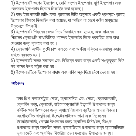
1) ইম্পেলারটি ওপেন ইমপেলার, সেমি-ওপেন ইমপেলার, ঘূর্ণি ইমপেলার এবং
ক্লোজড ইমপেলার হিসাবে ডিজাইন করা হয়েছে।
2) বন্ধ ইমপেলারটি মাল্টি-ফেজ প্রবাহের নীতি অনুসারে একটি প্রশস্ত-প্রবাহ
অনুভূমিক স্লারি পাম্প
ইম্পেলার হিসাবে ডিজাইন করা হয়েছে, যা আটকে না রেখে কঠিন মাধ্যমের
উত্তরণে উপকারী।
উল্লম্ব স্লারি পাম্প
3) ইম্পেলারটি পিছনের ব্লেড দিয়ে ডিজাইন করা হয়েছে, এবং সামনের
পিছনের ব্লেডগুলি মাঝারিটিকে পাম্পের ইনলেটের দিকে প্রবাহিত হতে বাধা
দেওয়ার জন্য ব্যবহার করা হয়।
সেন্ট্রিফিউগাল স্লারি পাম্প
4) ব্লেডগুলি অক্ষীয় ফুটো চাপ কমাতে এবং অক্ষীয় শক্তির ভারসাম্য বজায়
রাখতে ব্যবহৃত হয়।
হেভি ডিউটি ​​স্লারি পাম্প
5) ইম্পেলারটি সহজ সমাবেশ এবং বিচ্ছিন্ন করার জন্য একটি শঙ্কুযুক্ত ফিট
সহ খাদের উপর মাউন্ট করা হয়।
জলের উৎস তাপ পাম্প
6) ইম্পেলারটিকে ইম্পেলার বাদাম এবং লকিং স্ক্রু দিয়ে বেঁধে দেওয়া হয়।
আবেদন
হাইড্রনিক হিট পাম্প
সুইমিং পুল হিট পাম্প
ক্ষার শিল্প: ক্যালসাইন্ড সোডা, অ্যামোনিয়া এবং সোডা, ক্লোরালকালি,
ক্লোরিন পণ্য, ক্লোরেট, হাইপোক্লোরাইট ইত্যাদি উত্পাদনের জন্য
কস্টিক ক্ষার উত্পাদনের জন্য অ্যামোনিয়াকাল ব্রাইনের মাদার লিকার।
উচ্চ তাপমাত্রার তাপ পাম্প
অলৌহঘটিত ধাতুবিদ্যা: ইলেক্ট্রোলাইজড তামা এবং নিকেলের
ইলেক্ট্রোলাইট, কোবাল্ট উত্পাদনের জন্য অ্যাসিড মিস্ট/মদ, জিঙ্ক
মাল্টিস্টেজ সেন্ট্রিফিউগাল পাম্প
উত্পাদনের জন্য আকরিক সজ্জা, ভ্যানাডিয়াম উত্পাদনের জন্য অ্যামোনিয়াম
ভ্যানাডেট এবং অ্যাসিড থিওরিয়া তরল ফরগোল্ড উত্পাদনের জন্য।