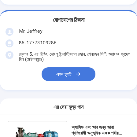
যোগাযোগের ঠিকানা
Mr. Jeffrey
86-17773109286
ফ্লোর 5, ২য় বিল্ডিং, ঝোংলু ইন্ডাস্ট্রিয়াল জোন, শেনজেন সিটি, গুয়াংডং প্রদেশ
চীন (মেইনল্যান্ড)
এখন চ্যাট
এর সেরা মূল্য পান
অ্যাসিড এবং ক্ষার জন্য জারা
প্রতিরোধী অনুভূমিক একক পর্যায়