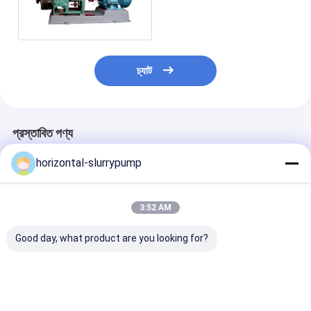
কেন্দ্রীভূত পাম্প
চ্যাট
প্রস্তাবিত পণ্য
horizontal-slurrypump
3:52 AM
Good day, what product are you looking for?
সারকুলেটিং সেলফ প্রাইমিং
স্টেইনলেস স্টীল অনুভূমিক
অনুভূমিক স্প্লিট কেস
অনুভূমিক শেষ সাকশন
কেন্দ্রাতিগ পাম্প জারা - প্রতিরোধী
সেন্ট্রিফিউগাল পাম্প / 
সেন্ট্রিফিউগাল পাম্প রাসায়নিক
অ্যাসিড - প্রমাণ
প্রতিরোধের উচ্চ গতির
স্থানান্তর পাম্প
সেন্ট্রিফিউগাল পাম্প