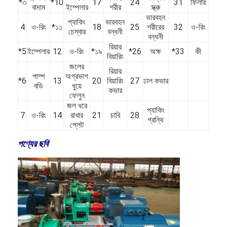
*৩
*10
17
24
31
ফিলার
বাদাম
ইম্পেলার
শরীর
স্ক্রু
ভারবহন
প্যাকিং
ভারবহন
4
ও-রিং
*১১
18
25
শরীরের
32
ও-রিং
চেম্বার
বন্ধনী
বন্ধনী
রিয়ার
*5
ইম্পেলার
12
ও-রিং
*১৯
*26
অক্ষ
*33
কী
বিয়ারিং
জলের
রিয়ার
পাম্প
অগ্রভাগ
*6
13
20
বিয়ারিং
27
ঢাল কভার
বডি
ধুয়ে
কভার
ফেলুন
জল ধরে
প্যাকিং
7
ও-রিং
14
রাখার
21
চাবি
28
গ্রন্থি
প্লেট
পণ্যের ছবি
বাড়ি
পণ্য
ভিডিও