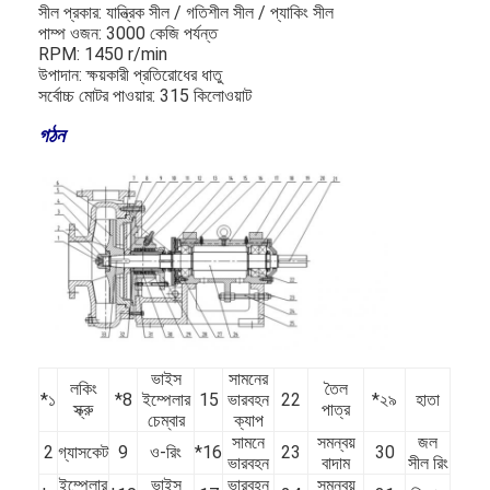
সীল প্রকার: যান্ত্রিক সীল / গতিশীল সীল / প্যাকিং সীল
পাম্প ওজন: 3000 কেজি পর্যন্ত
RPM: 1450 r/min
উপাদান: ক্ষয়কারী প্রতিরোধের ধাতু
সর্বোচ্চ মোটর পাওয়ার: 315 কিলোওয়াট
গঠন
ভাইস
সামনের
লকিং
তৈল
*১
*8
ইম্পেলার
15
ভারবহন
22
*২৯
হাতা
স্ক্রু
পাত্র
চেম্বার
ক্যাপ
সামনে
সমন্বয়
জল
2
গ্যাসকেট
9
ও-রিং
*16
23
30
ভারবহন
বাদাম
সীল রিং
ইম্পেলার
ভাইস
ভারবহন
সমন্বয়