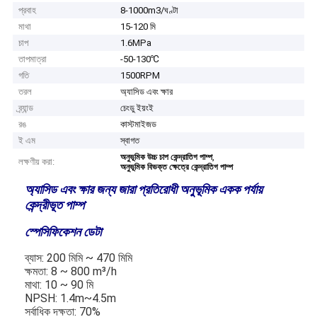
প্রবাহ
8-1000m3/ঘণ্টা
মাথা
15-120 মি
চাপ
1.6MPa
তাপমাত্রা
-50-130℃
গতি
1500RPM
তরল
অ্যাসিড এবং ক্ষার
ব্র্যান্ড
চেংডু ইয়ংই
রঙ
কাস্টমাইজড
ই এম
স্বাগত
,
অনুভূমিক উচ্চ চাপ কেন্দ্রাতিগ পাম্প
লক্ষণীয় করা:
অনুভূমিক বিভক্ত ক্ষেত্রে কেন্দ্রাতিগ পাম্প
অ্যাসিড এবং ক্ষার জন্য জারা প্রতিরোধী অনুভূমিক একক পর্যায়
কেন্দ্রীভূত পাম্প
স্পেসিফিকেশন ডেটা
ব্যাস: 200 মিমি ~ 470 মিমি
ক্ষমতা: 8 ~ 800 m³/h
মাথা: 10 ~ 90 মি
NPSH: 1.4m~4.5m
সর্বাধিক দক্ষতা: 70%