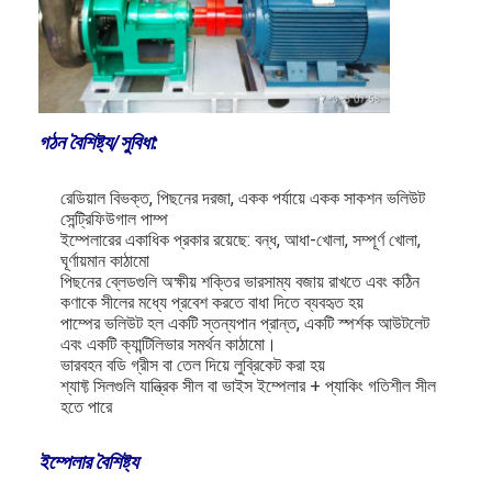
VR প্রদর্শন
আমাদের সম্বন্ধে
কারখানা ভ্রমণ
গঠন বৈশিষ্ট্য/সুবিধা:
মান নিয়ন্ত্রণ
রেডিয়াল বিভক্ত, পিছনের দরজা, একক পর্যায়ে একক সাকশন ভলিউট
আমাদের সাথে যোগাযোগ করুন
সেন্ট্রিফিউগাল পাম্প
ইম্পেলারের একাধিক প্রকার রয়েছে: বন্ধ, আধা-খোলা, সম্পূর্ণ খোলা,
ঘূর্ণায়মান কাঠামো
খবর
পিছনের ব্লেডগুলি অক্ষীয় শক্তির ভারসাম্য বজায় রাখতে এবং কঠিন
কণাকে সীলের মধ্যে প্রবেশ করতে বাধা দিতে ব্যবহৃত হয়
সব ক্ষেত্রেই
পাম্পের ভলিউট হল একটি স্তন্যপান প্রান্ত, একটি স্পর্শক আউটলেট
এবং একটি ক্যান্টিলিভার সমর্থন কাঠামো।
Blog
ভারবহন বডি গ্রীস বা তেল দিয়ে লুব্রিকেট করা হয়
শ্যাফ্ট সিলগুলি যান্ত্রিক সীল বা ভাইস ইম্পেলার + প্যাকিং গতিশীল সীল
হতে পারে
এখন চ্যাট
Ecer
ইম্পেলার বৈশিষ্ট্য