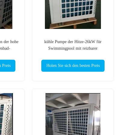
n der hohe
kühle Pumpe der Hitze-26kW für
enbad-
Swimmingpool mit reizbarer
380V
Heizungs-/Wasser-Quellwärmepumpe
n Preis
Holen Sie sich den besten Preis