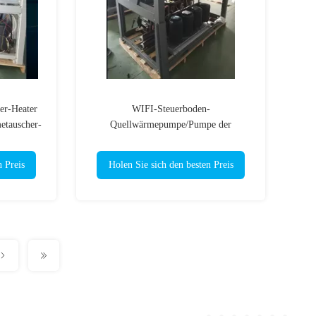
r-Heater
WIFI-Steuerboden-
etauscher-
Quellwärmepumpe/Pumpe der
I
elektrischen Wärme für Inground-Pool
n Preis
Holen Sie sich den besten Preis