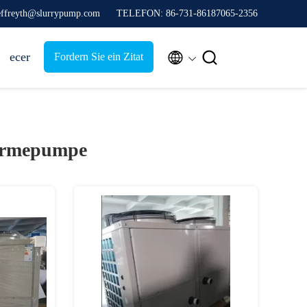
jeffreyth@slurrypump.com
TELEFON: 86-731-86187065-2356


ecer
Fordern Sie ein Zitat
ärmepumpe