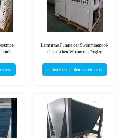
mepumpe
Lärmarme Pumpe der Swimmingpool-
rature-
elektrischen Wärme mit Regler
hell die
n Preis
Holen Sie sich den besten Preis