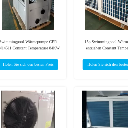
Swimmingpool-Wärmepumpe CER
15p Swimmingpool-Wär
N14511 Constant Temperature 84KW
entziehen Constant Tempe
380V
Antikorrosions-Edelstahl S
Feuchtigkeit
Holen Sie sich den besten Preis
Holen Sie sich den beste