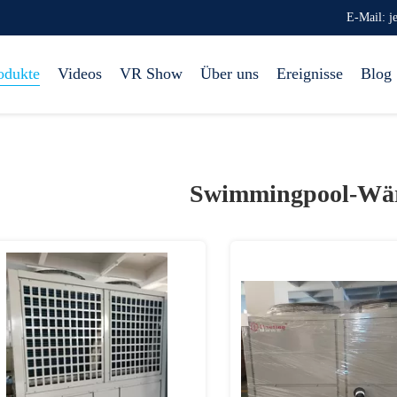
E-Mail: 
odukte
Videos
VR Show
Über uns
Ereignisse
Blog
Swimmingpool-W