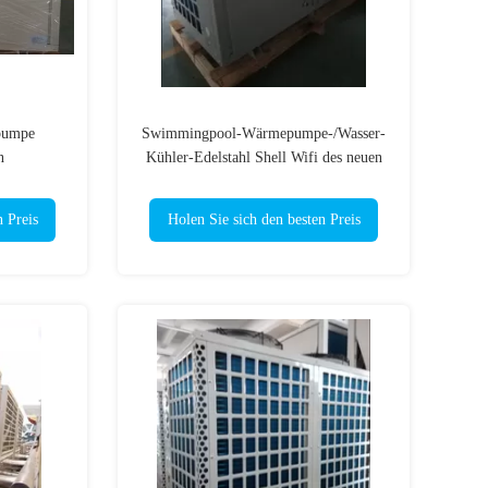
pumpe
Swimmingpool-Wärmepumpe-/Wasser-
n
Kühler-Edelstahl Shell Wifi des neuen
g des
Typs 42KW
w
n Preis
Holen Sie sich den besten Preis