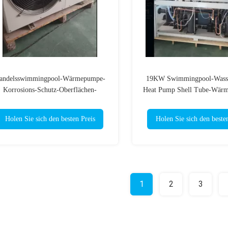
andelsswimmingpool-Wärmepumpe-
19KW Swimmingpool-Wasse
Korrosions-Schutz-Oberflächen-
Heat Pump Shell Tube-Wärm
Heizung, die Heißwasser abkühlt
Unterstützung WIF
Holen Sie sich den besten Preis
Holen Sie sich den beste
1
2
3