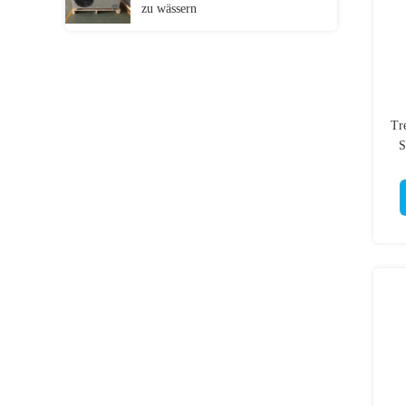
zu wässern
Tr
S