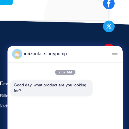
horizontal-slurrypump
2:57 AM
Ereignisse
Good day, what product are you looking 
Fordern Sie ein Zitat
for?
Fälle
TELEFON: 86-731-86187065-2356
Nachrichten
Fax: 86-731-86187065



