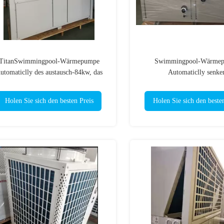
TitanSwimmingpool-Wärmepumpe
Swimmingpool-Wärme
utomaticlly des austausch-84kw, das
Automaticlly senke
hohes leistungsfähiges entfrostet
Entfrostungsheizleistun
Laufgeräusch-42k
Holen Sie sich den besten Preis
Holen Sie sich den beste