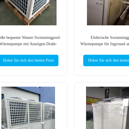
iße bequeme Wasser-Swimmingpool-
Elektrische Swimming
Wärmepumpe mit Anzeigen-Draht-
Wärmepumpe für Inground a
Bedienfeld Digital LCD
befestigtes freistehen
Holen Sie sich den besten Preis
Holen Sie sich den beste