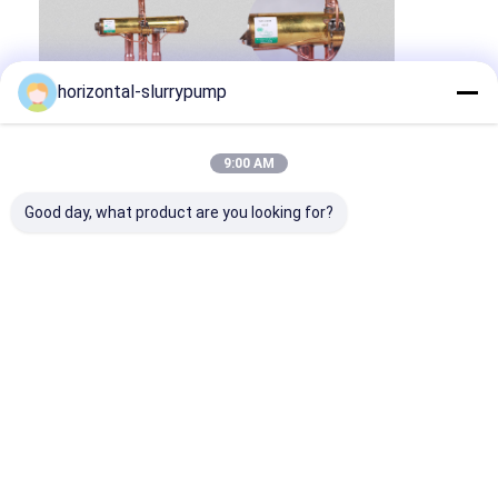
horizontal-slurrypump
9:00 AM
Good day, what product are you looking for?
3)
Spitzenentladung und Seitenentladung sind verfügbar.
Umbauten:
Kosten
zum eines Pools zu erhitzen
inground Wärmepumpe