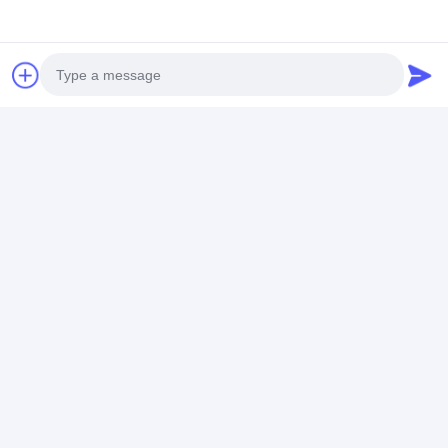
Kontaktdaten
Mr. Jeffrey
86-17773109286
Boden 5, 2. Gebäude, Zhonglu-Industriegebiet,
Shenzhen-Stadt, Provinz Guangdong China (Festland)
Photo
Jetzt Chatten
Video Call
Audio Call
Erhalten Sie Den Besten Preis Für
Titanaustauscher-Wasser Heater
Compeland Compressor der Fuji-
Swimmingpool-Wärmepumpe-100kw