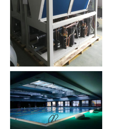
VR Show
Über uns
Werksführung
Qualitätskontrolle
Kontakt
Neuigkeiten
Alle Fälle
Blog
Jetzt Chatten
Ecer