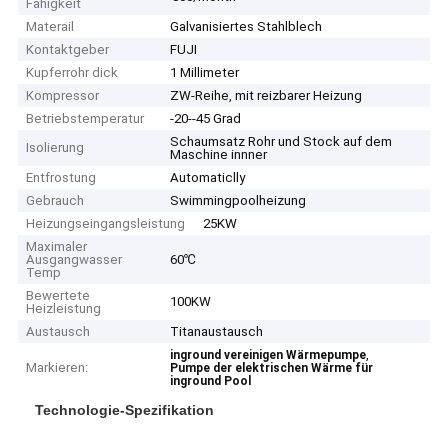
Fähigkeit
Materail
Galvanisiertes Stahlblech
Kontaktgeber
FUJI
Kupferrohr dick
1 Millimeter
Kompressor
ZW-Reihe, mit reizbarer Heizung
Betriebstemperatur
-20--45 Grad
Schaumsatz Rohr und Stock auf dem
Isolierung
Maschine innner
Entfrostung
Automaticlly
Gebrauch
Swimmingpoolheizung
Heizungseingangsleistung
25KW
Maximaler
Ausgangwasser
60℃
Temp
Bewertete
100KW
Heizleistung
Austausch
Titanaustausch
,
inground vereinigen Wärmepumpe
Markieren:
Pumpe der elektrischen Wärme für
inground Pool
Technologie-Spezifikation