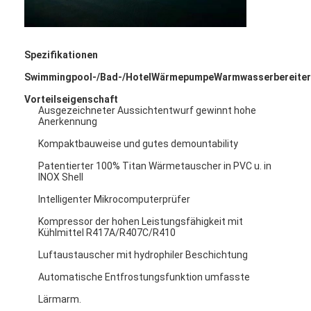
Horizontale Schlamm-Pumpe
Spezifikationen
Vertikale Schlamm-Pumpe
Swimmingpool-/Bad-/HotelWärmepumpeWarmwasserbereite
Vorteilseigenschaft
Zentrifugale Schlamm-Pumpe
Ausgezeichneter Aussichtentwurf gewinnt hohe
Anerkennung
Hochleistungsschlamm-Pumpe
Kompaktbauweise und gutes demountability
Wasserquellwärmepumpe
Patentierter 100% Titan Wärmetauscher in PVC u. in
INOX Shell
Hydronic-Wärmepumpe
Intelligenter Mikrocomputerprüfer
Kompressor der hohen Leistungsfähigkeit mit
Swimmingpool-Wärmepumpe
Kühlmittel R417A/R407C/R410
Wärmepumpe der hohen Temperatur
Luftaustauscher mit hydrophiler Beschichtung
Automatische Entfrostungsfunktion umfasste
Mehrstufenkreiselpumpe
Lärmarm.