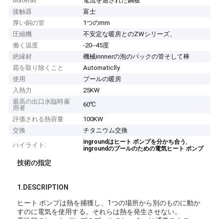
Materail
電流を通された鋼板
接触器
富士
厚い銅の管
1つのmm
圧縮機
不安定な暖房とのZWシリーズ、
働く温度
-20--45度
絶縁材
機械innnerの泡のパックの管そして棒
霜を取り除くこと
Automaticlly
使用
プールの暖房
入熱力
25KW
最高の出口水臨時雇
60℃
用者
評価される熱容量
100KW
交換
チタニウム交換
,
ingroundはヒート ポンプを分かち合う
ハイライト:
ingroundのプールのための電気ヒート ポンプ
技術の指定
1.DESCRIPTION
ヒート ポンプは熱を捕獲し、1つの場所から別のものに動か
すのに電気を使用する。それらは熱を発生させない。