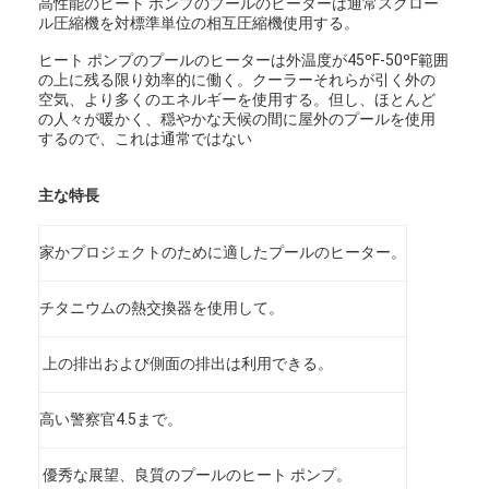
高性能のヒート ポンプのプールのヒーターは通常スクロー
ル圧縮機を対標準単位の相互圧縮機使用する。
ヒート ポンプのプールのヒーターは外温度が45ºF-50ºF範囲
の上に残る限り効率的に働く。クーラーそれらが引く外の
空気、より多くのエネルギーを使用する。但し、ほとんど
の人々が暖かく、穏やかな天候の間に屋外のプールを使用
するので、これは通常ではない
主な特長
家かプロジェクトのために適したプールのヒーター。
チタニウムの熱交換器を使用して。
上の排出および側面の排出は利用できる。
高い警察官4.5まで。
優秀な展望、良質のプールのヒート ポンプ。