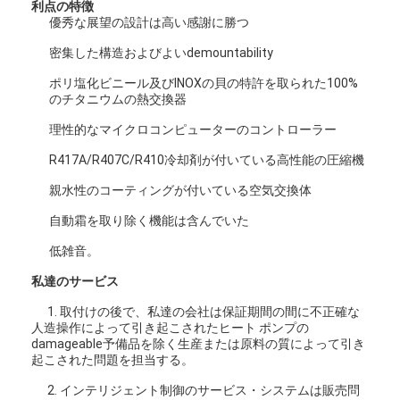
利点の特徴
優秀な展望の設計は高い感謝に勝つ
横のスラリー ポンプ
密集した構造およびよいdemountability
ポリ塩化ビニール及びINOXの貝の特許を取られた100%
縦のスラリー ポンプ
のチタニウムの熱交換器
遠心スラリー ポンプ
理性的なマイクロコンピューターのコントローラー
R417A/R407C/R410冷却剤が付いている高性能の圧縮機
頑丈なスラリー ポンプ
親水性のコーティングが付いている空気交換体
水源のヒート ポンプ
自動霜を取り除く機能は含んでいた
Hydronicのヒート ポンプ
低雑音。
私達のサービス
プールのヒート ポンプ
1. 取付けの後で、私達の会社は保証期間の間に不正確な
高温ヒート ポンプ
人造操作によって引き起こされたヒート ポンプの
damageable予備品を除く生産または原料の質によって引き
起こされた問題を担当する。
多段式遠心ポンプ
2. インテリジェント制御のサービス・システムは販売問