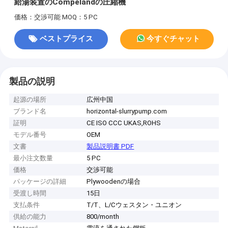
給湯装置のCompelandの圧縮機
価格：交渉可能
MOQ：5 PC
ベストプライス
今すぐチャット
製品の説明
起源の場所
広州中国
ブランド名
horizontal-slurrypump.com
証明
CE ISO CCC UKAS,ROHS
モデル番号
OEM
文書
製品説明書 PDF
最小注文数量
5 PC
価格
交渉可能
パッケージの詳細
Plywoodenの場合
受渡し時間
15日
支払条件
T/T、L/Cウェスタン・ユニオン
供給の能力
800/month