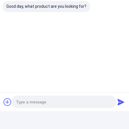
Good day, what product are you looking for?
3)
上の排出および側面の排出は利用できる。
札:
プールを熱する費用
ingroundはヒート ポンプを
プール熱
連絡先の詳細
Mr. Jeffrey
86-17773109286
床5の第2建物、Zhongluの工業地帯、シンセン都市、
広東省中国（本土）