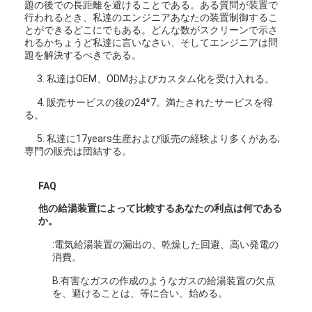
縦の遠心ポンプ
題の後での長距離を避けることである。ある質問が装置で
行われるとき、私達のエンジニアあなたの装置制御するこ
とができるどこにでもある。どんな数がスクリーンで示さ
横の遠心ポンプ
れるかちょうど私達に言いなさい、そしてエンジニアは問
題を解決するべきである。
スラリー ポンプ部品
3. 私達はOEM、ODMおよびカスタム化を受け入れる。
4. 販売サービスの後の24*7。満たされたサービスを得
る。
5. 私達に17years生産および販売の経験より多くがある;
専門の販売は団結する。
FAQ
他の給湯装置によって比較するあなたの利点は何である
か。
:電気給湯装置の漏出の、乾燥した回避、高い発電の
消費。
B:有害なガスの作成のようなガスの給湯装置の欠点
を、避けることは、等に合い、始める。