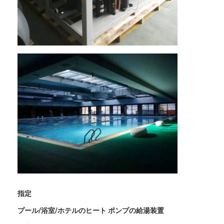
VRショー
わたしたち に つい て
工場見学
品質コントロール
お問い合わせ
ニュース
すべての場合
Blog
今すぐチャット
指定
Ecer
プール/浴室/ホテルのヒート ポンプの給湯装置