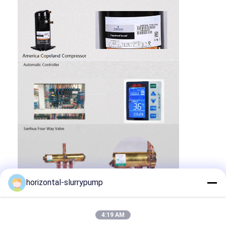
horizontal-slurrypump
4:19 AM