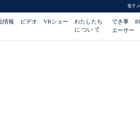
電子メール
品情報
ビデオ
VRショー
わたしたち
でき事
B
に つい て
エーサー