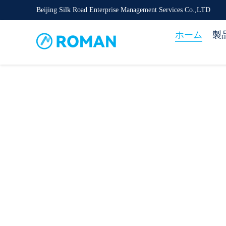
Beijing Silk Road Enterprise Management Services Co.,LTD
ホーム
製