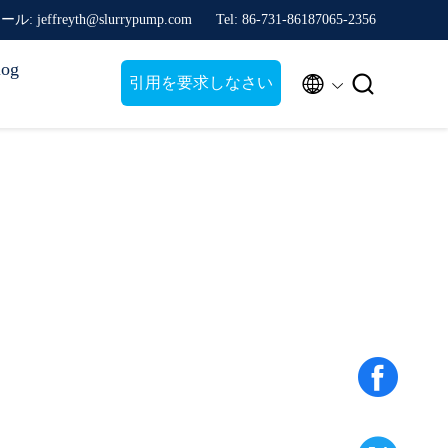
: jeffreyth@slurrypump.com
Tel: 86-731-86187065-2356
log


引用を要求しなさい