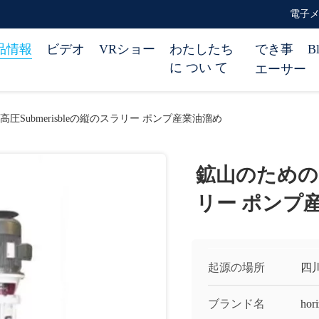
電子メール
品情報
ビデオ
VRショー
わたしたち
でき事
B
に つい て
エーサー
圧Submerisbleの縦のスラリー ポンプ産業油溜め
鉱山のための高
リー ポンプ
起源の場所
四
ブランド名
hor