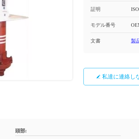
証明
ISO
モデル番号
OE
文書
製品
私達に連絡し
頭部: