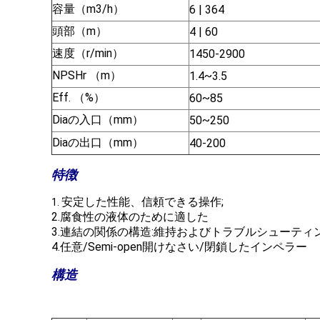
容量（m3/h）
6 | 364
頭部（m）
4 | 60
速度（r/min）
1450-2900
NPSHr （m）
1.4~3.5
Eff. （%）
60~85
Diaの入口（mm）
50~250
Diaの出口（mm）
40-200
特徴
安定した性能、信頼できる操作;
1.
2.腐食性の液体のために適した
3.連結の関係の構造:維持およびトラブルシューティ
4.任意/Semi-open開けなさい/閉鎖したインペラー
構造