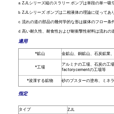
ZJLシリーズ縦のスラリー ポンプは単段の単一吸
a.
ZJLシリーズ ポンプは二相液体の理論に従って
b.
流れの道の部品の幾何学的な形は媒体のフロー条
c.
高い耐久性、耐食性および耐衝撃性材料は流れの
d.
適用
*鉱山
金鉱山、銅鉱山、石炭鉱業
アルミナの工場、石炭の工場、
*工場
factory.cementの工場等
*浚渫する鉱物
砂のブスターの塗布、ミネ
指定
タイプ
ZJL