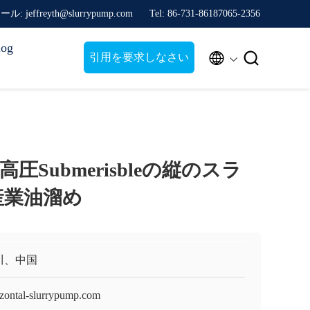
: jeffreyth@slurrypump.com
Tel: 86-731-86187065-2356
log


引用を要求しなさい
圧Submerisbleの縦のスラ
産業油溜め
川、中国
izontal-slurrypump.com