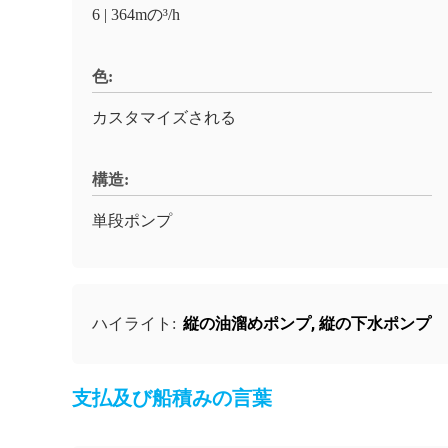
6 | 364mの³/h
色:
カスタマイズされる
構造:
単段ポンプ
縦の油溜めポンプ
,
縦の下水ポンプ
ハイライト:
支払及び船積みの言葉