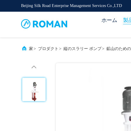
Beijing Silk Road Enterprise Management Services Co.,LTD
ホーム
製
家
>
プロダクト
>
縦のスラリー ポンプ
>
鉱山のための高