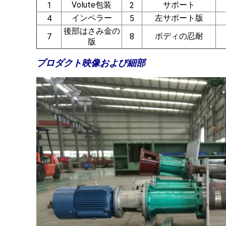
Volute包装
サポート
1
2
インペラー
左サポート版
4
5
後部はさみ金の
ボディの忍耐
7
8
版
プロダクト映像および細部