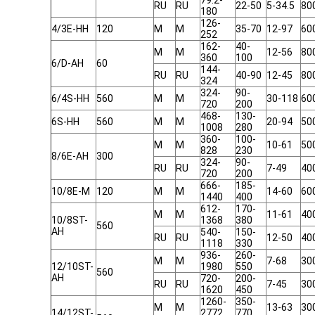
79.2-
RU
RU
22-50
5-34.5
80
180
126-
4/3E-HH
120
M
M
35-70
12-97
60
252
162-
40-
M
M
12-56
80
360
100
6/D-AH
60
144-
RU
RU
40-90
12-45
80
324
324-
90-
6/4S-HH
560
M
M
30-118
60
720
200
468-
130-
6S-HH
560
M
M
20-94
50
1008
280
360-
100-
M
M
10-61
50
828
230
8/6E-AH
300
324-
90-
RU
RU
7-49
40
720
200
666-
185-
10/8E-M
120
M
M
14-60
60
1440
400
612-
170-
M
M
11-61
40
10/8ST-
1368
380
560
AH
540-
150-
RU
RU
12-50
40
1118
330
936-
260-
M
M
7-68
30
12/10ST-
1980
550
560
AH
720-
200-
RU
RU
7-45
30
1620
450
1260-
350-
M
M
13-63
30
14/12ST-
2772
770