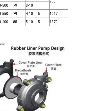
965
0-500
79
3-10
0-550
79
4-10
5
1067
0-400
85
5-10
5
1370