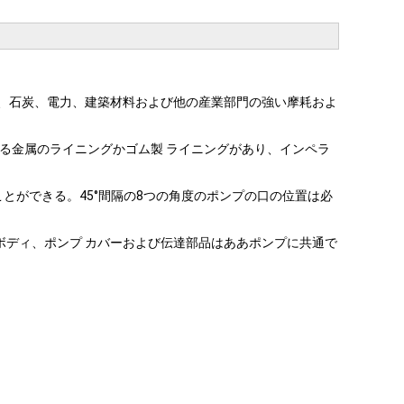
、鉱山、石炭、電力、建築材料および他の産業部門の強い摩耗およ
力のある金属のライニングかゴム製 ライニングがあり、インペラ
にことができる。45°間隔の8つの角度のポンプの口の位置は必
ボディ、ポンプ カバーおよび伝達部品はああポンプに共通で