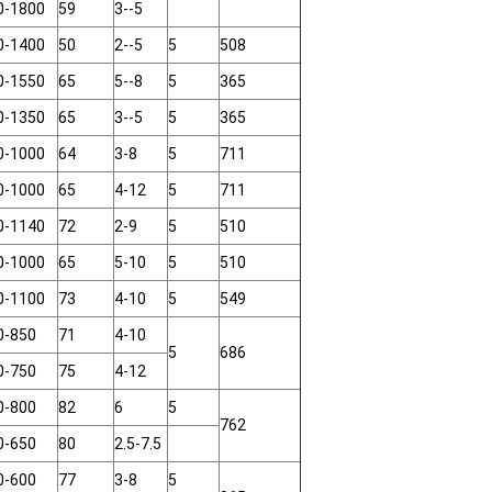
0-1800
59
3--5
0-1400
50
2--5
5
508
0-1550
65
5--8
5
365
0-1350
65
3--5
5
365
0-1000
64
3-8
5
711
0-1000
65
4-12
5
711
0-1140
72
2-9
5
510
0-1000
65
5-10
5
510
0-1100
73
4-10
5
549
0-850
71
4-10
5
686
0-750
75
4-12
0-800
82
6
5
762
0-650
80
2.5-7.5
0-600
77
3-8
5