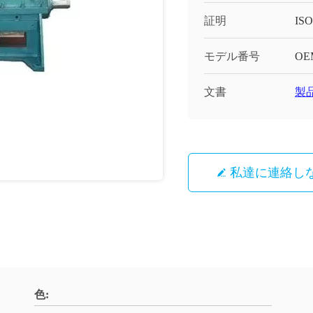
証明
ISO
モデル番号
OE
文書
製品
私達に連絡し
色: