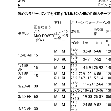
ああ
ああス
Rゴム
R
遠心スラリー ポンプを採鉱する1.5/2C-AHRの性能のテー
材料
クリーン ウォーターPERFO
正当な合う
Hの頭
イン
こと
Q容量
速
モデル
はさ
部
ペラ
MAX.POWER
み金
（KW）
ー
n
（m）
m3/h
L/s
（r
12.6-
M
M
3.5-8
6-68
12
28.8
1.5/B-AH
15
10.8-
RU
RU
3--7
7-52
14
25.2
1/1.5B-
16.2-
15
M
M
4.5-9.5
25-92
14
AH
34.2
2/1.5B-
M
M
32.4-72
9--20
6-58
12
15
AH
RU
RU
25.2-54
7--15
5.5--41
10
39.6-
M
M
11--24
12-64
13
3/2C-AH
30
86.4
RU
RU
36-75.6
10--21
13-46
13
68.4-
3/2D-HH
60
M
M
19-38
25-87
85
136.8
86.4-
M
M
24-55
9-52
10
198
4/3C-AH
30