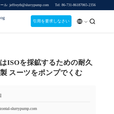
: jeffreyth@slurrypump.com
Tel: 86-731-86187065-2356
log


引用を要求しなさい
はISOを採鉱するための耐久
製 スーツをポンプでくむ
国
izontal-slurrypump.com