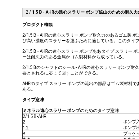
2 /
1.5 B - AHRの遠心スラリー ポンプ鉱山のための耐久
プロダクト概観
2/1.5 B - AHRの遠心スラリー ポンプ耐久力のあ
び高い濃度のスラリーを運ぶために適している。このタイ
2/1.5 B - AHRの遠心スラリー ポンプああタイプ 
ーは耐久力のある金属かゴム製材料から成っている。
2/1.5 Bのシャフトのシール- AHRの遠心スラリー 
要とされるに応じて回すことができる。
AHRのタイプ スラリー ポンプの流出の部品はゴム製材
ある。
タイプ意味
ミネラル遠心スラリー ポンプ
のためのタイプ意味
2/1.5 B-AHR
ポンプ
2
ポンプ
1.2
ブラケ
B