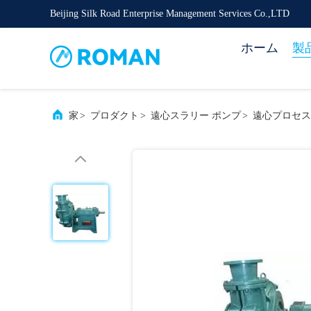
Beijing Silk Road Enterprise Management Services Co.,LTD
ホーム
製
家
>
プロダクト
>
遠心スラリー ポンプ
>
遠心プロセス