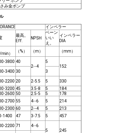
ラリー ポンプ
はさみ金ポンプ
ブル
RANCE
インペラー
ベーン
最高。
インペラー
度
いい
NPSH
Eff.
DIA
え。
（%）
（m）
（mm）
/min）
00-3800
40
5
2--4
152
00-3400
30
3
00-2200
20
2-5.5
5
330
00-3200
45
3.5-8
5
184
00-2600
50
2.5-5
5
178
00-2700
55
4--6
5
214
00-2300
60
2--4
5
213
0-1400
47
3-7.5
5
457
00-2200
71
4--6
5
245