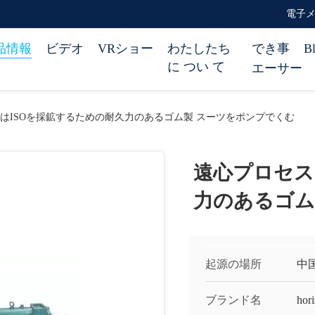
電子メール
品情報
ビデオ
VRショー
わたしたち
でき事
B
に つい て
エーサー
はISOを採鉱するための耐久力のあるゴム製 スーツをポンプでくむ
遠心プロセス
力のあるゴム
起源の場所
中
ブランド名
hor