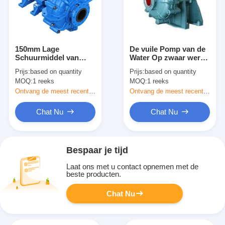
150mm Lage
De vuile Pomp van de
Schuurmiddel van
Water Op zwaar werk
Lossings het Lichte
berekende Dunne
Prijs:
based on quantity
Prijs:
based on quantity
Modelabrasive slurry
modder/Multi
MOQ:
1 reeks
MOQ:
1 reeks
pump voor Steenkool
Hydraulische de
Rioleringspomp van
Ontvang de meest recente Prijs
Ontvang de meest recente Prijs
het Stadiumcement
Chat Nu
Chat Nu
Bespaar je tijd
Laat ons met u contact opnemen met de
beste producten.
Chat Nu