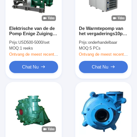
Elektrische van de de
De Warmtepomp van
Pomp Enige Zuiging
het vergaderings10p
van de Cantilever
Zwembad met WIFI-het
Prijs:
USD500-5000/set
Prijs:
onderhandelbaar
Centrifugaaldunne
Waterverwarmer 42KW
MOQ:
1 reeks
MOQ:
5 PCs
modder Hoge de
van de Controlepool
Slijtageweerstand
Ontvang de meest recente Prijs
Ontvang de meest recente Prijs
Chat Nu
Chat Nu
Huis
producten
Videos