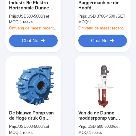
Industriële Elektro
Baggermachine die
VR-show
Horizontale Dunne
Hoofd
modderpomp/de Op
Centrifugaaldunne
Prijs:
USD500-5000/set
Prijs:
USD 3700-4500 /SET
zwaar werk berekende
modderpomp
Over ons
MOQ:
1 reeks
MOQ:
1
Centrifuge van de
Maximum 45m Dia
Modderpomp
uitbaggeren 152mm
Ontvang de meest recente Prijs
Ontvang de meest recente Prijs
fabriek tocht
Hoog Stroom
Standaardgrint
Chat Nu
Chat Nu
Kwaliteitscontrole
contact met ons op
Nieuws
Alle Gevallen
Blog
De blauwe Pomp van
Van de de Dunne
Chat Nu
de Hoge druk Op
modderpomp van
zwaar werk berekende
hoge druksubmerisble
Ecer
Prijs:
USD500-5000/set
Prijs:
USD 500-5000/set
Dunne
de Verticale Industriële
MOQ:
1 reeks
MOQ:
1 reeks
modder/Industriële
Zinkput voor