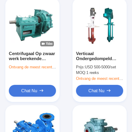
Centrifugaal Op zwaar
Verticaal
werk berekende
Ondergedompeld
Horizontale Dunne
Centrifugaalturbinepompt
Ontvang de meest recente Prijs
Prijs:
USD 500-5000/set
modderpomp/Zuiveringsslibpomp
Enig Stadium 58m Max
MOQ:
1 reeks
300 m ³ /h
Head
Ontvang de meest recente Prijs
Chat Nu
Chat Nu