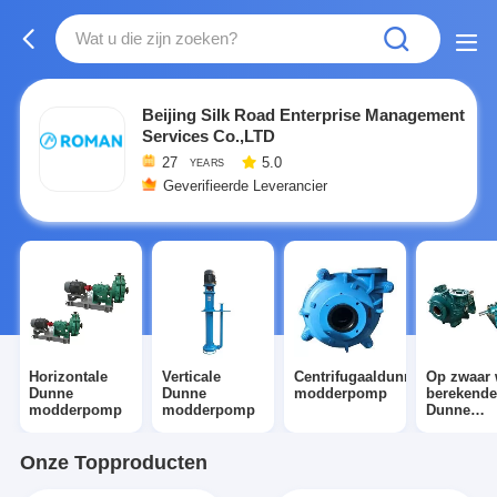
Beijing Silk Road Enterprise Management
Services Co.,LTD
27
5.0
YEARS
Geverifieerde Leverancier
Horizontale
Verticale
Centrifugaaldunne
Op zwaar 
Dunne
Dunne
modderpomp
berekend
modderpomp
modderpomp
Dunne
modderp
Onze Topproducten