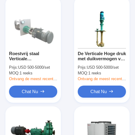
Roestvrij staal
De Verticale Hoge druk
Verticale
met duikvermogen van
Centrifugaalpomp,
het Centrifugaalpomp
Prijs:
USD 500-5000/set
Prijs:
USD 500-5000/set
Gespleten Geval
Multistadium voor
MOQ:
1 reeks
MOQ:
1 reeks
Centrifugaalpomp
Industrieel
voor Zuurrijke Dunne
Ontvang de meest recente Prijs
Ontvang de meest recente Prijs
modder
Chat Nu
Chat Nu