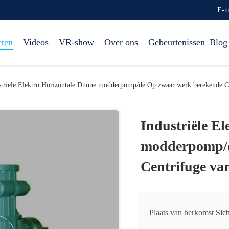
E-m
cten
Videos
VR-show
Over ons
Gebeurtenissen
Blog
striële Elektro Horizontale Dunne modderpomp/de Op zwaar werk berekende 
Industriële E
modderpomp/d
Centrifuge v
Plaats van herkomst
Sic