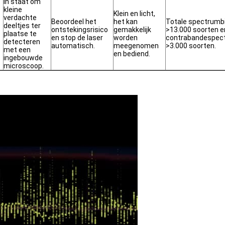
In staat om
kleine
Klein en licht,
verdachte
Beoordeel het
het kan
Totale spectrumbi
deeltjes ter
ontstekingsrisico
gemakkelijk
>13.000 soorten e
plaatse te
en stop de laser
worden
contrabandespect
detecteren
automatisch.
meegenomen
>3.000 soorten.
met een
en bediend.
ingebouwde
microscoop.