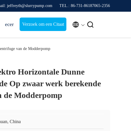
ail: jeffreyth@slurrypump.com
TEL.: 86-731-86187065-2356


ecer
Verzoek om een Citaat
Centrifuge van de Modderpomp
lektro Horizontale Dunne
e Op zwaar werk berekende
an de Modderpomp
huan, China