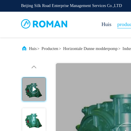
Beijing Silk Road Enterprise Management Services Co.,LTD
Huis
produ
Huis
>
Producten
>
Horizontale Dunne modderpomp
>
Indu