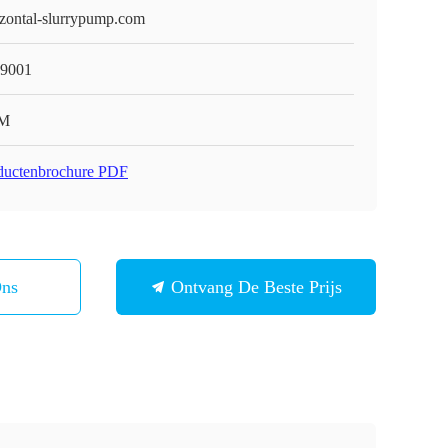
izontal-slurrypump.com
9001
M
ductenbrochure PDF
Ons
Ontvang De Beste Prijs