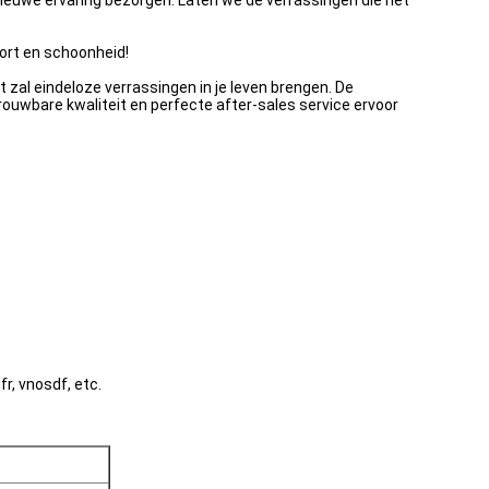
n nieuwe ervaring bezorgen. Laten we de verrassingen die het
fort en schoonheid!
t zal eindeloze verrassingen in je leven brengen. De
trouwbare kwaliteit en perfecte after-sales service ervoor
r, vnosdf, etc.