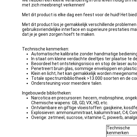
We hebben een kleine verandering in ons leven nodig om het 
met zich meebrengt verkennen!
Met dit product is elke dag een feest voor de huid! Het bie
Met dit product los je gemakkelijk verschillende problemen 
gebruiksvriendelijke interface en superieure prestaties mak
dat je je geen zorgen hoeft te maken.
Technische kenmerken:
Automatische kalibratie zonder handmatige bediening
In staat om kleine verdachte deeltjes ter plaatse t
Beoordeel het ontstekingsrisico en stop de laser aut
Penetreert bruin glas, sommige enveloppen en plastic
Klein en licht, het kan gemakkelijk worden meegenome
Totale spectrumbibliotheek >13.000 soorten en de c
Ondersteuning voor meerdere talen.
Ingebouwde bibliotheken:
Narcotica en precursoren: hecern, mobnsphine, ongekend
Chemische wapens: GB, GD, VX, HD, etc.
Ontvlambare en giftige vloeistoffen: gasjkeine, kosdfe
Explosieven: ammoniumnitraat, kaliumnitraat, C4, Com
Overige: zetmeel, sucrose, vitamine C, piowerb, analgin
Technische
kenmerken