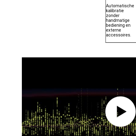
Automatische
kalibratie
zonder
handmatige
bediening en
externe
accessoires.