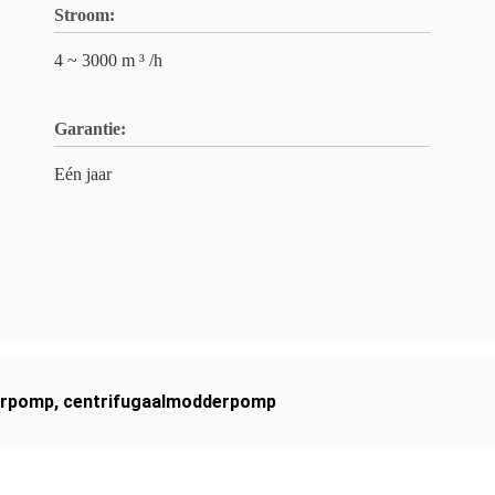
Stroom:
4 ~ 3000 m ³ /h
Garantie:
Eén jaar
erpomp
,
centrifugaalmodderpomp