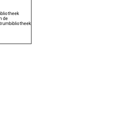
bliotheek
n de
rumbibliotheek