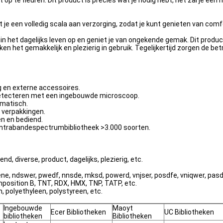
op te fleuren. Dit product is precies wat je nodig hebt, het zal je ee
dt je een volledig scala aan verzorging, zodat je kunt genieten van com
in het dagelijks leven op en geniet je van ongekende gemak. Dit produc
en het gemakkelijk en plezierig in gebruik. Tegelijkertijd zorgen de be
 en externe accessoires.
e detecteren met een ingebouwde microscoop.
omatisch.
 verpakkingen.
n en bediend.
ontrabandespectrumbibliotheek >3.000 soorten.
, diverse, product, dagelijks, plezierig, etc.
ne, ndswer, pwedf, nnsde, mksd, powerd, vnjser, posdfe, vniqwer, pasdf
position B, TNT, RDX, HMX, TNP, TATP, etc.
, polyethyleen, polystyreen, etc.
Ingebouwde
Maoyt
Ecer Bibliotheken
UC Bibliotheken
bibliotheken
Bibliotheken